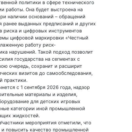
твенной политики в сфере технического
и работы. Она будет выстроена на
при наличии оснований – обращений
я ранее выданных предписаний и других
ов риска и цифровых инструментов
стемы цифровой маркировки «Честный
слаженную работу риск-
ика нарушений. Такой подход позволит
илия государства на сегментах с
вою очередь, сохранит и расширит
ических визитов до самообследования,
й практики.
нется с 1 сентября 2026 года, надзор
оительные материалы и изделия,
борудование для детских игровых
льные категории иной промышленной
ащих жидкостей.
 Участники мероприятия отметили, что
й и повысить качество промышленной