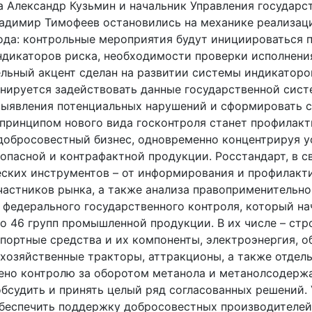
 Александр Кузьмин и начальник Управления государс
адимир Тимофеев остановились на механике реализаци
ода: контрольные мероприятия будут инициироваться 
ндикаторов риска, необходимости проверки исполнени
ельный акцент сделан на развитии системы индикатор
ланируется задействовать данные государственной си
 выявления потенциальных нарушений и сформировать 
принципом нового вида госконтроля станет профилакт
добросовестный бизнес, одновременно концентрируя ус
пасной и контрафактной продукции. Росстандарт, в с
еских инструментов – от информирования и профилакт
астников рынка, а также анализа правоприменительно
 федерального государственного контроля, который нач
о 46 групп промышленной продукции. В их числе – стр
портные средства и их компоненты, электроэнергия, о
охозяйственные тракторы, аттракционы, а также отде
лено контролю за оборотом метанола и метанолсодерж
бсудить и принять целый ряд согласованных решений.
обеспечить поддержку добросовестных производителе