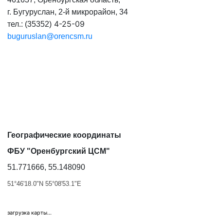
г. Бугуруслан, 2-й микрорайон, 34
4-25-09
тел.: (35352)
buguruslan@orencsm.ru
Географические координаты
ФБУ "Оренбургский ЦСМ"
51.771666, 55.148090
51°46'18.0"N 55°08'53.1"E
загрузка карты...