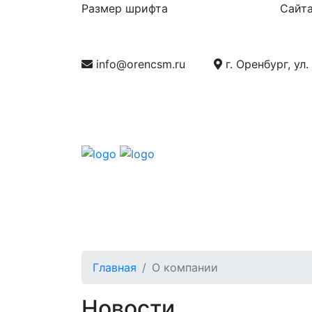
Размер шрифта
Сайта
info@orencsm.ru
г. Оренбург, ул.
О компании
Метрология
Станд
Главная
О компании
Новости