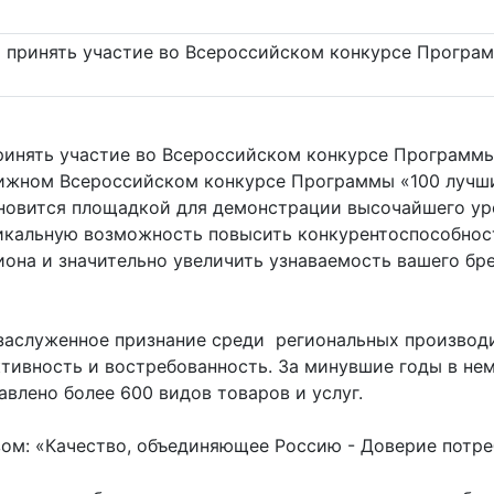
инять участие во Всероссийском конкурсе Программы 
тижном Всероссийском конкурсе Программы «100 лучши
новится площадкой для демонстрации высочайшего ур
уникальную возможность повысить конкурентоспособност
она и значительно увеличить узнаваемость вашего бр
 заслуженное признание среди региональных производи
тивность и востребованность. За минувшие годы в нем
влено более 600 видов товаров и услуг.
зом: «Качество, объединяющее Россию - Доверие потре