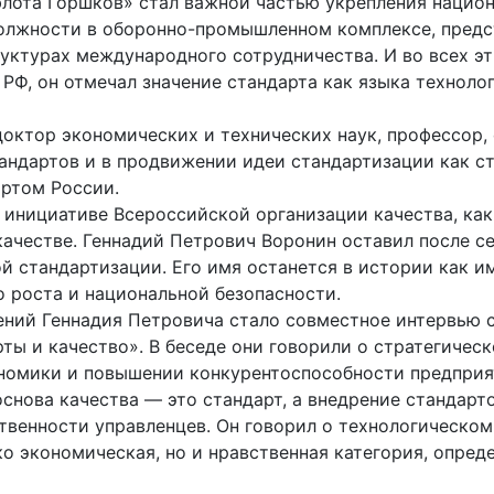
лота Горшков» стал важной частью укрепления национ
должности в оборонно-промышленном комплексе, предс
ктурах международного сотрудничества. И во всех эти
РФ, он отмечал значение стандарта как языка технол
доктор экономических и технических наук, профессор,
ндартов и в продвижении идеи стандартизации как ст
артом России.
 инициативе Всероссийской организации качества, как
качестве. Геннадий Петрович Воронин оставил после с
й стандартизации. Его имя останется в истории как и
о роста и национальной безопасности.
ений Геннадия Петровича стало совместное интервью 
ы и качество». В беседе они говорили о стратегическ
ономики и повышении конкурентоспособности предприя
снова качества — это стандарт, а внедрение стандарто
ственности управленцев. Он говорил о технологическо
ько экономическая, но и нравственная категория, опре