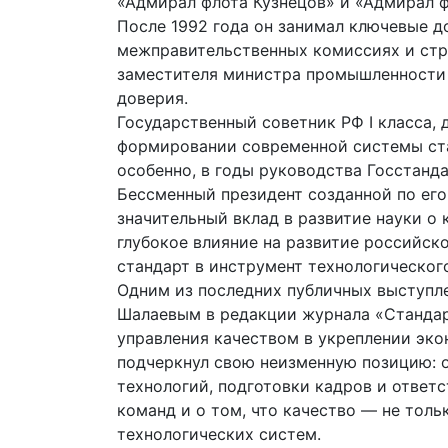
«Адмирал флота Кузнецов» и «Адмирал ф
После 1992 года он занимал ключевые 
межправительственных комиссиях и стру
заместителя министра промышленности 
доверия.
Государственный советник РФ I класса, 
формировании современной системы ста
особенно, в годы руководства Госстанд
Бессменный президент созданной по его
значительный вклад в развитие науки о 
глубокое влияние на развитие российско
стандарт в инструмент технологическог
Одним из последних публичных выступл
Шалаевым в редакции журнала «Стандарт
управления качеством в укреплении эк
подчеркнул свою неизменную позицию: о
технологий, подготовки кадров и ответ
команд и о том, что качество — не тол
технологических систем.