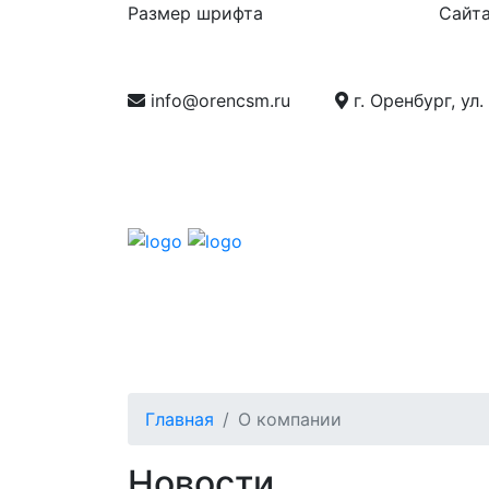
Размер шрифта
Сайта
info@orencsm.ru
г. Оренбург, ул.
О компании
Метрология
Станд
Главная
О компании
Новости