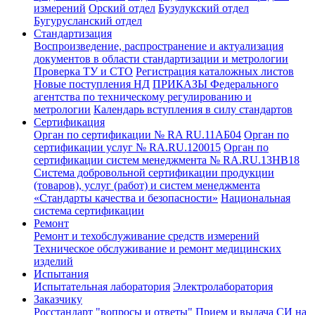
измерений
Орский отдел
Бузулукский отдел
Бугурусланский отдел
Стандартизация
Воспроизведение, распространение и актуализация
документов в области стандартизации и метрологии
Проверка ТУ и СТО
Регистрация каталожных листов
Новые поступления НД
ПРИКАЗЫ Федерального
агентства по техническому регулированию и
метрологии
Календарь вступления в силу стандартов
Сертификация
Орган по сертификации № RA RU.11АБ04
Орган по
сертификации услуг № RA.RU.120015
Орган по
сертификации систем менеджмента № RA.RU.13HB18
Система добровольной сертификации продукции
(товаров), услуг (работ) и систем менеджмента
«Стандарты качества и безопасности»
Национальная
система сертификации
Ремонт
Ремонт и техобслуживание средств измерений
Техническое обслуживание и ремонт медицинских
изделий
Испытания
Испытательная лаборатория
Электролаборатория
Заказчику
Росстандарт "вопросы и ответы"
Прием и выдача СИ на