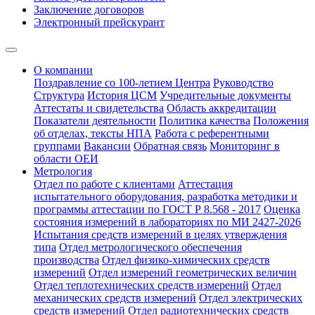
Заключение договоров
Электронный прейскурант
О компании
Поздравление со 100-летием Центра
Руководство
Структура
История ЦСМ
Учредительные документы
Аттестаты и свидетельства
Область аккредитации
Показатели деятельности
Политика качества
Положения
об отделах, тексты НПА
Работа с референтными
группами
Вакансии
Обратная связь
Мониторинг в
области ОЕИ
Метрология
Отдел по работе с клиентами
Аттестация
испытательного оборудования, разработка методики и
программы аттестации по ГОСТ Р 8.568 - 2017
Оценка
состояния измерений в лабораториях по МИ 2427-2026
Испытания средств измерений в целях утверждения
типа
Отдел метрологического обеспечения
производства
Отдел физико-химических средств
измерений
Отдел измерений геометрических величин
Отдел теплотехнических средств измерений
Отдел
механических средств измерений
Отдел электрических
средств измерений
Отдел радиотехнических средств