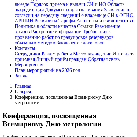
выезде
Порядок приема и выдачи СИ и ИО
Область
аккредитации
Документы для скачивания
Заявление о
согласии на передачу сведений о владельце СИ в ФГИС
АРШИН
Реквизиты
Тарифы
Аттестаты и свидетельства
Политика в области качества
Ссылки
Размещение
заказов
Раскрытие информации
Требования к
проведению работ по градуировке резервуаров
объемным методом
Заключение договоров
Контакты
Сотрудники
Режим работы
Местонахождение
Интернет-
приемная
Личный приём граждан
Обратная связь
Мероприятия
План мероприятий на 2026 год
Заявка
Главная
Галерея
Конференция, посвященная Всемирному Дню
метрологии
Конференция, посвященная
Всемирному Дню метрологии
Конференция, посвященная Всемирному Дню метрологии