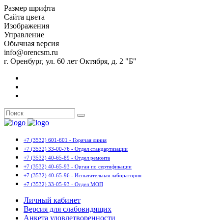
Размер шрифта
Сайта цвета
Изображения
Управление
Обычная версия
info@orencsm.ru
г. Оренбург, ул. 60 лет Октября, д. 2 "Б"
+7 (3532) 601-601 - Горячая линия
+7 (3532) 33-00-76 - Отдел стандартизации
+7 (3532) 40-65-89 - Отдел ремонта
+7 (3532) 40-65-93 - Орган по сертификации
+7 (3532) 40-65-96 - Испытательная лаборатория
+7 (3532) 33-05-93 - Отдел МОП
Личный кабинет
Версия для слабовидящих
Анкета удовлетворенности