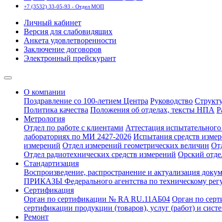
+7 (3532) 33-05-93 - Отдел МОП
Личный кабинет
Версия для слабовидящих
Анкета удовлетворенности
Заключение договоров
Электронный прейскурант
О компании
Поздравление со 100-летием Центра
Руководство
Структ
Политика качества
Положения об отделах, тексты НПА
Р
Метрология
Отдел по работе с клиентами
Аттестация испытательного 
лабораториях по МИ 2427-2026
Испытания средств измер
измерений
Отдел измерений геометрических величин
От
Отдел радиотехнических средств измерений
Орский отде
Стандартизация
Воспроизведение, распространение и актуализация докум
ПРИКАЗЫ Федерального агентства по техническому рег
Сертификация
Орган по сертификации № RA RU.11АБ04
Орган по сер
сертификации продукции (товаров), услуг (работ) и сис
Ремонт