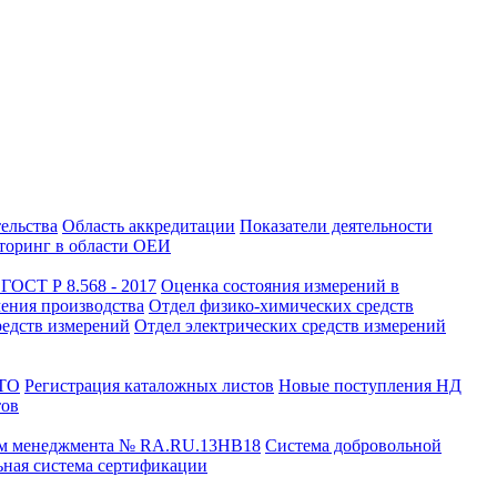
тельства
Область аккредитации
Показатели деятельности
оринг в области ОЕИ
ГОСТ Р 8.568 - 2017
Оценка состояния измерений в
чения производства
Отдел физико-химических средств
редств измерений
Отдел электрических средств измерений
СТО
Регистрация каталожных листов
Новые поступления НД
тов
ем менеджмента № RA.RU.13HB18
Система добровольной
ная система сертификации