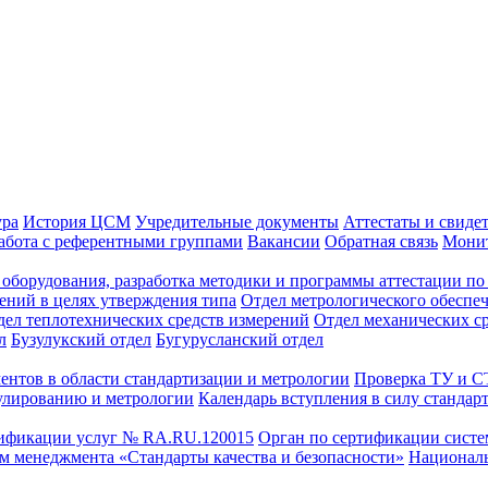
ура
История ЦСМ
Учредительные документы
Аттестаты и свиде
абота с референтными группами
Вакансии
Обратная связь
Монит
оборудования, разработка методики и программы аттестации по 
ений в целях утверждения типа
Отдел метрологического обеспе
дел теплотехнических средств измерений
Отдел механических с
л
Бузулукский отдел
Бугурусланский отдел
ентов в области стандартизации и метрологии
Проверка ТУ и 
улированию и метрологии
Календарь вступления в силу стандар
тификации услуг № RA.RU.120015
Орган по сертификации сист
тем менеджмента «Стандарты качества и безопасности»
Националь