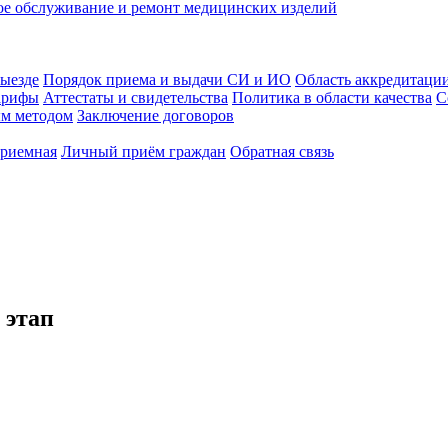
ое обслуживание и ремонт медицинских изделий
выезде
Порядок приема и выдачи СИ и ИО
Область аккредитаци
арифы
Аттестаты и свидетельства
Политика в области качества
С
ым методом
Заключение договоров
приемная
Личный приём граждан
Обратная связь
 этап