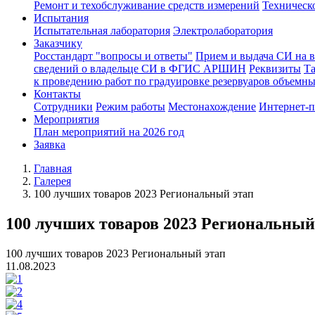
Ремонт и техобслуживание средств измерений
Техническ
Испытания
Испытательная лаборатория
Электролаборатория
Заказчику
Росстандарт "вопросы и ответы"
Прием и выдача СИ на 
сведений о владельце СИ в ФГИС АРШИН
Реквизиты
Т
к проведению работ по градуировке резервуаров объемн
Контакты
Сотрудники
Режим работы
Местонахождение
Интернет-
Мероприятия
План мероприятий на 2026 год
Заявка
Главная
Галерея
100 лучших товаров 2023 Региональный этап
100 лучших товаров 2023 Региональный
100 лучших товаров 2023 Региональный этап
11.08.2023