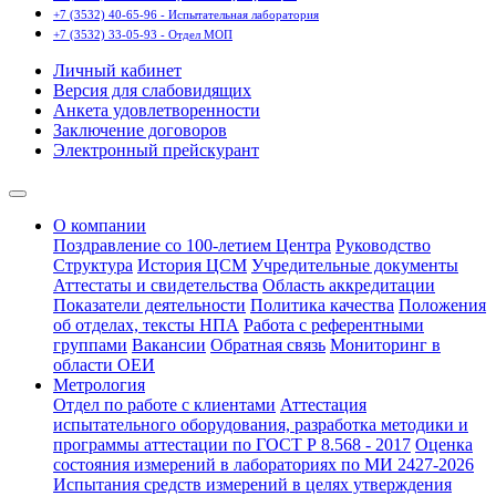
+7 (3532) 40-65-96 - Испытательная лаборатория
+7 (3532) 33-05-93 - Отдел МОП
Личный кабинет
Версия для слабовидящих
Анкета удовлетворенности
Заключение договоров
Электронный прейскурант
О компании
Поздравление со 100-летием Центра
Руководство
Структура
История ЦСМ
Учредительные документы
Аттестаты и свидетельства
Область аккредитации
Показатели деятельности
Политика качества
Положения
об отделах, тексты НПА
Работа с референтными
группами
Вакансии
Обратная связь
Мониторинг в
области ОЕИ
Метрология
Отдел по работе с клиентами
Аттестация
испытательного оборудования, разработка методики и
программы аттестации по ГОСТ Р 8.568 - 2017
Оценка
состояния измерений в лабораториях по МИ 2427-2026
Испытания средств измерений в целях утверждения