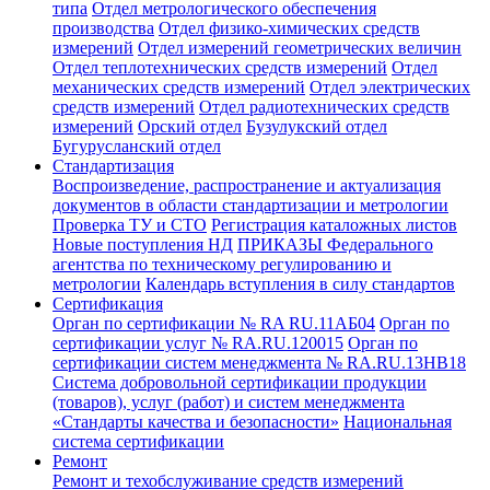
типа
Отдел метрологического обеспечения
производства
Отдел физико-химических средств
измерений
Отдел измерений геометрических величин
Отдел теплотехнических средств измерений
Отдел
механических средств измерений
Отдел электрических
средств измерений
Отдел радиотехнических средств
измерений
Орский отдел
Бузулукский отдел
Бугурусланский отдел
Стандартизация
Воспроизведение, распространение и актуализация
документов в области стандартизации и метрологии
Проверка ТУ и СТО
Регистрация каталожных листов
Новые поступления НД
ПРИКАЗЫ Федерального
агентства по техническому регулированию и
метрологии
Календарь вступления в силу стандартов
Сертификация
Орган по сертификации № RA RU.11АБ04
Орган по
сертификации услуг № RA.RU.120015
Орган по
сертификации систем менеджмента № RA.RU.13HB18
Система добровольной сертификации продукции
(товаров), услуг (работ) и систем менеджмента
«Стандарты качества и безопасности»
Национальная
система сертификации
Ремонт
Ремонт и техобслуживание средств измерений