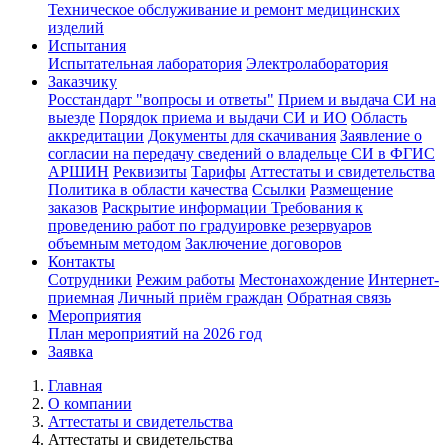
Техническое обслуживание и ремонт медицинских
изделий
Испытания
Испытательная лаборатория
Электролаборатория
Заказчику
Росстандарт "вопросы и ответы"
Прием и выдача СИ на
выезде
Порядок приема и выдачи СИ и ИО
Область
аккредитации
Документы для скачивания
Заявление о
согласии на передачу сведений о владельце СИ в ФГИС
АРШИН
Реквизиты
Тарифы
Аттестаты и свидетельства
Политика в области качества
Ссылки
Размещение
заказов
Раскрытие информации
Требования к
проведению работ по градуировке резервуаров
объемным методом
Заключение договоров
Контакты
Сотрудники
Режим работы
Местонахождение
Интернет-
приемная
Личный приём граждан
Обратная связь
Мероприятия
План мероприятий на 2026 год
Заявка
Главная
О компании
Аттестаты и свидетельства
Аттестаты и свидетельства