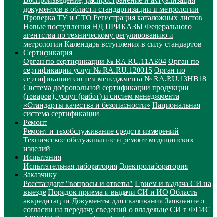
Воспроизведение, распространение и актуализация
документов в области стандартизации и метрологии
Проверка ТУ и СТО
Регистрация каталожных листов
Новые поступления НД
ПРИКАЗЫ Федерального
агентства по техническому регулированию и
метрологии
Календарь вступления в силу стандартов
Сертификация
Орган по сертификации № RA RU.11АБ04
Орган по
сертификации услуг № RA.RU.120015
Орган по
сертификации систем менеджмента № RA.RU.13HB18
Система добровольной сертификации продукции
(товаров), услуг (работ) и систем менеджмента
«Стандарты качества и безопасности»
Национальная
система сертификации
Ремонт
Ремонт и техобслуживание средств измерений
Техническое обслуживание и ремонт медицинских
изделий
Испытания
Испытательная лаборатория
Электролаборатория
Заказчику
Росстандарт "вопросы и ответы"
Прием и выдача СИ на
выезде
Порядок приема и выдачи СИ и ИО
Область
аккредитации
Документы для скачивания
Заявление о
согласии на передачу сведений о владельце СИ в ФГИС