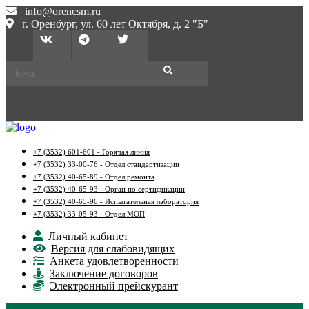
info@orencsm.ru
г. Оренбург, ул. 60 лет Октября, д. 2 "Б"
+7 (3532) 601-601 - Горячая линия
+7 (3532) 33-00-76 - Отдел стандартизации
+7 (3532) 40-65-89 - Отдел ремонта
+7 (3532) 40-65-93 - Орган по сертификации
+7 (3532) 40-65-96 - Испытательная лаборатория
+7 (3532) 33-05-93 - Отдел МОП
Личный кабинет
Версия для слабовидящих
Анкета удовлетворенности
Заключение договоров
Электронный прейскурант