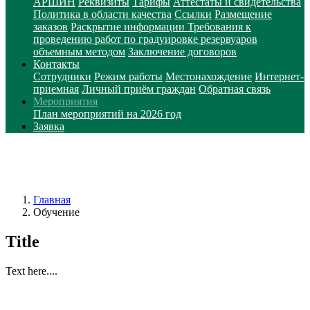
АРШИН
Реквизиты
Тарифы
Аттестаты и свидетельства
Политика в области качества
Ссылки
Размещение
заказов
Раскрытие информации
Требования к
проведению работ по градуировке резервуаров
объемным методом
Заключение договоров
Контакты
Сотрудники
Режим работы
Местонахождение
Интернет-
приемная
Личный приём граждан
Обратная связь
Мероприятия
План мероприятий на 2026 год
Заявка
Главная
Обучение
Title
Text here....