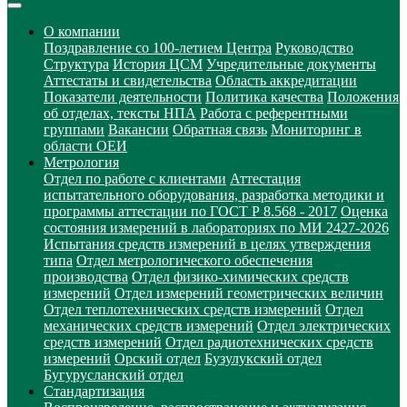
О компании
Поздравление со 100-летием Центра
Руководство
Структура
История ЦСМ
Учредительные документы
Аттестаты и свидетельства
Область аккредитации
Показатели деятельности
Политика качества
Положения
об отделах, тексты НПА
Работа с референтными
группами
Вакансии
Обратная связь
Мониторинг в
области ОЕИ
Метрология
Отдел по работе с клиентами
Аттестация
испытательного оборудования, разработка методики и
программы аттестации по ГОСТ Р 8.568 - 2017
Оценка
состояния измерений в лабораториях по МИ 2427-2026
Испытания средств измерений в целях утверждения
типа
Отдел метрологического обеспечения
производства
Отдел физико-химических средств
измерений
Отдел измерений геометрических величин
Отдел теплотехнических средств измерений
Отдел
механических средств измерений
Отдел электрических
средств измерений
Отдел радиотехнических средств
измерений
Орский отдел
Бузулукский отдел
Бугурусланский отдел
Стандартизация