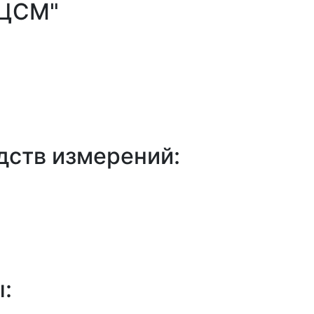
 ЦСМ"
дств измерений:
: