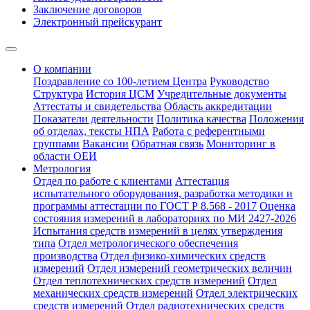
Заключение договоров
Электронный прейскурант
О компании
Поздравление со 100-летием Центра
Руководство
Структура
История ЦСМ
Учредительные документы
Аттестаты и свидетельства
Область аккредитации
Показатели деятельности
Политика качества
Положения
об отделах, тексты НПА
Работа с референтными
группами
Вакансии
Обратная связь
Мониторинг в
области ОЕИ
Метрология
Отдел по работе с клиентами
Аттестация
испытательного оборудования, разработка методики и
программы аттестации по ГОСТ Р 8.568 - 2017
Оценка
состояния измерений в лабораториях по МИ 2427-2026
Испытания средств измерений в целях утверждения
типа
Отдел метрологического обеспечения
производства
Отдел физико-химических средств
измерений
Отдел измерений геометрических величин
Отдел теплотехнических средств измерений
Отдел
механических средств измерений
Отдел электрических
средств измерений
Отдел радиотехнических средств