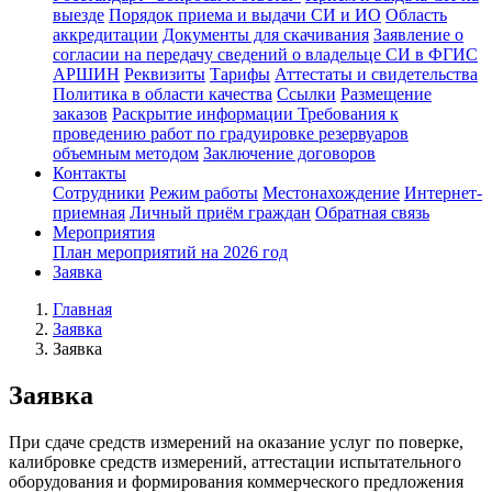
выезде
Порядок приема и выдачи СИ и ИО
Область
аккредитации
Документы для скачивания
Заявление о
согласии на передачу сведений о владельце СИ в ФГИС
АРШИН
Реквизиты
Тарифы
Аттестаты и свидетельства
Политика в области качества
Ссылки
Размещение
заказов
Раскрытие информации
Требования к
проведению работ по градуировке резервуаров
объемным методом
Заключение договоров
Контакты
Сотрудники
Режим работы
Местонахождение
Интернет-
приемная
Личный приём граждан
Обратная связь
Мероприятия
План мероприятий на 2026 год
Заявка
Главная
Заявка
Заявка
Заявка
При сдаче средств измерений на оказание услуг по поверке,
калибровке средств измерений, аттестации испытательного
оборудования и формирования коммерческого предложения