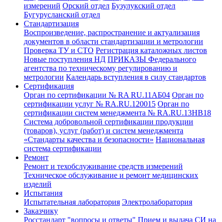
измерений
Орский отдел
Бузулукский отдел
Бугурусланский отдел
Стандартизация
Воспроизведение, распространение и актуализация
документов в области стандартизации и метрологии
Проверка ТУ и СТО
Регистрация каталожных листов
Новые поступления НД
ПРИКАЗЫ Федерального
агентства по техническому регулированию и
метрологии
Календарь вступления в силу стандартов
Сертификация
Орган по сертификации № RA RU.11АБ04
Орган по
сертификации услуг № RA.RU.120015
Орган по
сертификации систем менеджмента № RA.RU.13HB18
Система добровольной сертификации продукции
(товаров), услуг (работ) и систем менеджмента
«Стандарты качества и безопасности»
Национальная
система сертификации
Ремонт
Ремонт и техобслуживание средств измерений
Техническое обслуживание и ремонт медицинских
изделий
Испытания
Испытательная лаборатория
Электролаборатория
Заказчику
Росстандарт "вопросы и ответы"
Прием и выдача СИ на