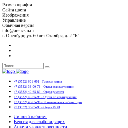
Размер шрифта
Сайта цвета
Изображения
Управление
Обычная версия
info@orencsm.ru
г. Оренбург, ул. 60 лет Октября, д. 2 "Б"
+7 (3532) 601-601 - Горячая линия
+7 (3532) 33-00-76 - Отдел стандартизации
+7 (3532) 40-65-89 - Отдел ремонта
+7 (3532) 40-65-93 - Орган по сертификации
+7 (3532) 40-65-96 - Испытательная лаборатория
+7 (3532) 33-05-93 - Отдел МОП
Личный кабинет
Версия для слабовидящих
Анкета удовлетворенности