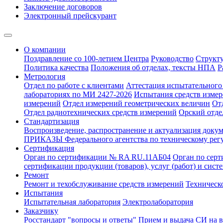
Заключение договоров
Электронный прейскурант
О компании
Поздравление со 100-летием Центра
Руководство
Структ
Политика качества
Положения об отделах, тексты НПА
Р
Метрология
Отдел по работе с клиентами
Аттестация испытательного 
лабораториях по МИ 2427-2026
Испытания средств измер
измерений
Отдел измерений геометрических величин
От
Отдел радиотехнических средств измерений
Орский отде
Стандартизация
Воспроизведение, распространение и актуализация докум
ПРИКАЗЫ Федерального агентства по техническому рег
Сертификация
Орган по сертификации № RA RU.11АБ04
Орган по сер
сертификации продукции (товаров), услуг (работ) и сис
Ремонт
Ремонт и техобслуживание средств измерений
Техническ
Испытания
Испытательная лаборатория
Электролаборатория
Заказчику
Росстандарт "вопросы и ответы"
Прием и выдача СИ на 