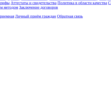
арифы
Аттестаты и свидетельства
Политика в области качества
С
ым методом
Заключение договоров
приемная
Личный приём граждан
Обратная связь