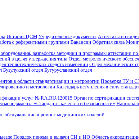
ура
История ЦСМ
Учредительные документы
Аттестаты и свиде
абота с референтными группами
Вакансии
Обратная связь
Монит
оборудования, разработка методики и программы аттестации по 
ений в целях утверждения типа
Отдел метрологического обеспе
дел теплотехнических средств измерений
Отдел механических с
л
Бузулукский отдел
Бугурусланский отдел
ентов в области стандартизации и метрологии
Проверка ТУ и 
улированию и метрологии
Календарь вступления в силу стандар
тификации услуг № RA.RU.120015
Орган по сертификации сист
тем менеджмента «Стандарты качества и безопасности»
Националь
ое обслуживание и ремонт медицинских изделий
выезде
Порядок приема и выдачи СИ и ИО
Область аккредитаци