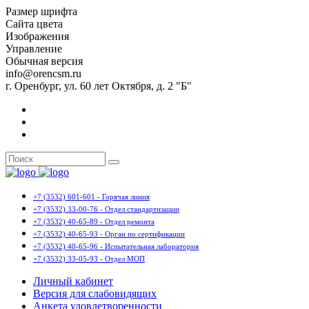
Размер шрифта
Сайта цвета
Изображения
Управление
Обычная версия
info@orencsm.ru
г. Оренбург, ул. 60 лет Октября, д. 2 "Б"
+7 (3532) 601-601 - Горячая линия
+7 (3532) 33-00-76 - Отдел стандартизации
+7 (3532) 40-65-89 - Отдел ремонта
+7 (3532) 40-65-93 - Орган по сертификации
+7 (3532) 40-65-96 - Испытательная лаборатория
+7 (3532) 33-05-93 - Отдел МОП
Личный кабинет
Версия для слабовидящих
Анкета удовлетворенности