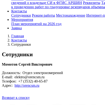
сведений о владельце СИ в ФГИС АРШИН
Реквизиты
Т
к проведению работ по градуировке резервуаров объемн
Контакты
Сотрудники
Режим работы
Местонахождение
Интернет-
Мероприятия
План мероприятий на 2026 год
Заявка
Главная
Контакты
Сотрудники
Сотрудники
Момотов Сергей Викторович
Должность: Отдел электроизмерений
E-mail: elektro@orencsm.ru
Телефон: +7 (3532) 40-65-87
Адрес:
http://orencsm.ru
Возврат к списку