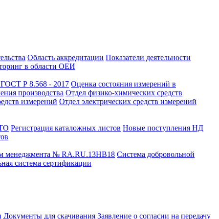
тельства
Область аккредитации
Показатели деятельности
оринг в области ОЕИ
ГОСТ Р 8.568 - 2017
Оценка состояния измерений в
чения производства
Отдел физико-химических средств
редств измерений
Отдел электрических средств измерений
СТО
Регистрация каталожных листов
Новые поступления НД
тов
ем менеджмента № RA.RU.13HB18
Система добровольной
ная система сертификации
и
Документы для скачивания
Заявление о согласии на передачу