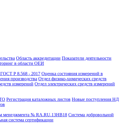
тельства
Область аккредитации
Показатели деятельности
оринг в области ОЕИ
ГОСТ Р 8.568 - 2017
Оценка состояния измерений в
чения производства
Отдел физико-химических средств
редств измерений
Отдел электрических средств измерений
СТО
Регистрация каталожных листов
Новые поступления НД
тов
ем менеджмента № RA.RU.13HB18
Система добровольной
ная система сертификации