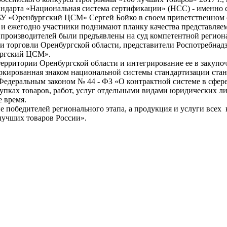
ндарта «Национальная система сертификации» (НСС) - именно с
ФБУ «Оренбургский ЦСМ» Сергей Бойко в своем приветственном 
 и ежегодно участники поднимают планку качества представляе
роизводителей были предъявлены на суд компетентной региона
 торговли Оренбургской области, представители Роспотребнад
бургский ЦСМ».
ритории Оренбургской области и интегрирование ее в закупоч
ркированная знаком национальной системы стандартизации стан
едеральным законом № 44 - ФЗ «О контрактной системе в сфере 
упках товаров, работ, услуг отдельными видами юридических л
 время.
победителей регионального этапа, а продукция и услуги всех 
лучших товаров России».