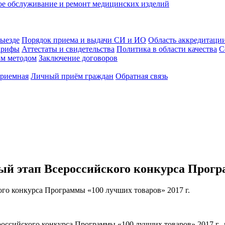
ое обслуживание и ремонт медицинских изделий
выезде
Порядок приема и выдачи СИ и ИО
Область аккредитаци
арифы
Аттестаты и свидетельства
Политика в области качества
С
ым методом
Заключение договоров
приемная
Личный приём граждан
Обратная связь
ый этап Всероссийского конкурса Прогр
ийского конкурса Программы «100 лучших товаров» 2017 г., пр