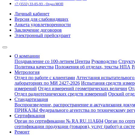
+7 (3532) 33-05-93 - Отдел МОП
Личный кабинет
Версия для слабовидящих
Анкета удовлетворенности
Заключение договоров
Электронный прейскурант
О компании
Поздравление со 100-летием Центра
Руководство
Структ
Политика качества
Положения об отделах, тексты НПА
Р
Метрология
Отдел по работе с клиентами
Аттестация испытательного 
лабораториях по МИ 2427-2026
Испытания средств измер
измерений
Отдел измерений геометрических величин
От
Отдел радиотехнических средств измерений
Орский отде
Стандартизация
Воспроизведение, распространение и актуализация докум
ПРИКАЗЫ Федерального агентства по техническому рег
Сертификация
Орган по сертификации № RA RU.11АБ04
Орган по сер
сертификации продукции (товаров), услуг (работ) и сис
Ремонт