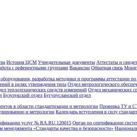
ура
История ЦСМ
Учредительные документы
Аттестаты и свиде
абота с референтными группами
Вакансии
Обратная связь
Монит
оборудования, разработка методики и программы аттестации по 
ений в целях утверждения типа
Отдел метрологического обеспе
дел теплотехнических средств измерений
Отдел механических с
л
Бузулукский отдел
Бугурусланский отдел
ентов в области стандартизации и метрологии
Проверка ТУ и 
улированию и метрологии
Календарь вступления в силу стандар
тификации услуг № RA.RU.120015
Орган по сертификации сист
тем менеджмента «Стандарты качества и безопасности»
Националь