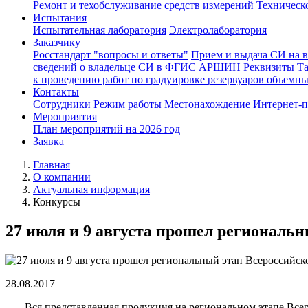
Ремонт и техобслуживание средств измерений
Техническ
Испытания
Испытательная лаборатория
Электролаборатория
Заказчику
Росстандарт "вопросы и ответы"
Прием и выдача СИ на 
сведений о владельце СИ в ФГИС АРШИН
Реквизиты
Т
к проведению работ по градуировке резервуаров объемн
Контакты
Сотрудники
Режим работы
Местонахождение
Интернет-
Мероприятия
План мероприятий на 2026 год
Заявка
Главная
О компании
Актуальная информация
Конкурсы
27 июля и 9 августа прошел региональн
28.08.2017
Вся представленная продукция на региональном этапе Всеросс