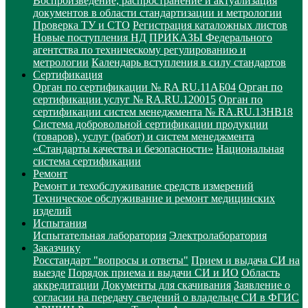
Воспроизведение, распространение и актуализация
документов в области стандартизации и метрологии
Проверка ТУ и СТО
Регистрация каталожных листов
Новые поступления НД
ПРИКАЗЫ Федерального
агентства по техническому регулированию и
метрологии
Календарь вступления в силу стандартов
Сертификация
Орган по сертификации № RA RU.11АБ04
Орган по
сертификации услуг № RA.RU.120015
Орган по
сертификации систем менеджмента № RA.RU.13HB18
Система добровольной сертификации продукции
(товаров), услуг (работ) и систем менеджмента
«Стандарты качества и безопасности»
Национальная
система сертификации
Ремонт
Ремонт и техобслуживание средств измерений
Техническое обслуживание и ремонт медицинских
изделий
Испытания
Испытательная лаборатория
Электролаборатория
Заказчику
Росстандарт "вопросы и ответы"
Прием и выдача СИ на
выезде
Порядок приема и выдачи СИ и ИО
Область
аккредитации
Документы для скачивания
Заявление о
согласии на передачу сведений о владельце СИ в ФГИС