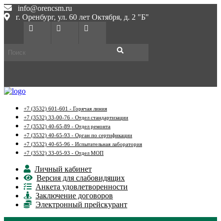
info@orencsm.ru
г. Оренбург, ул. 60 лет Октября, д. 2 "Б"
+7 (3532) 601-601 - Горячая линия
+7 (3532) 33-00-76 - Отдел стандартизации
+7 (3532) 40-65-89 - Отдел ремонта
+7 (3532) 40-65-93 - Орган по сертификации
+7 (3532) 40-65-96 - Испытательная лаборатория
+7 (3532) 33-05-93 - Отдел МОП
Личный кабинет
Версия для слабовидящих
Анкета удовлетворенности
Заключение договоров
Электронный прейскурант