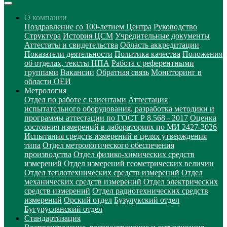
О компании
Поздравление со 100-летием Центра
Руководство
Структура
История ЦСМ
Учредительные документы
Аттестаты и свидетельства
Область аккредитации
Показатели деятельности
Политика качества
Положения
об отделах, тексты НПА
Работа с референтными
группами
Вакансии
Обратная связь
Мониторинг в
области ОЕИ
Метрология
Отдел по работе с клиентами
Аттестация
испытательного оборудования, разработка методики и
программы аттестации по ГОСТ Р 8.568 - 2017
Оценка
состояния измерений в лабораториях по МИ 2427-2026
Испытания средств измерений в целях утверждения
типа
Отдел метрологического обеспечения
производства
Отдел физико-химических средств
измерений
Отдел измерений геометрических величин
Отдел теплотехнических средств измерений
Отдел
механических средств измерений
Отдел электрических
средств измерений
Отдел радиотехнических средств
измерений
Орский отдел
Бузулукский отдел
Бугурусланский отдел
Стандартизация