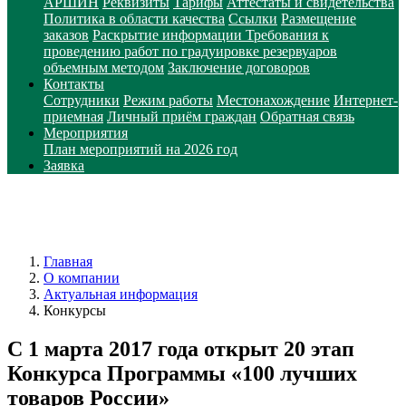
АРШИН
Реквизиты
Тарифы
Аттестаты и свидетельства
Политика в области качества
Ссылки
Размещение
заказов
Раскрытие информации
Требования к
проведению работ по градуировке резервуаров
объемным методом
Заключение договоров
Контакты
Сотрудники
Режим работы
Местонахождение
Интернет-
приемная
Личный приём граждан
Обратная связь
Мероприятия
План мероприятий на 2026 год
Заявка
Главная
О компании
Актуальная информация
Конкурсы
С 1 марта 2017 года открыт 20 этап
Конкурса Программы «100 лучших
товаров России»