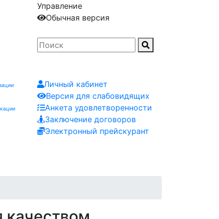
Управление
Обычная версия
Личный кабинет
зации
Версия для слабовидящих
Анкета удовлетворенности
икации
Заключение договоров
Электронный прейскурант
Заказчику
Контакты
Мероприятия
Заявка
я качеством,