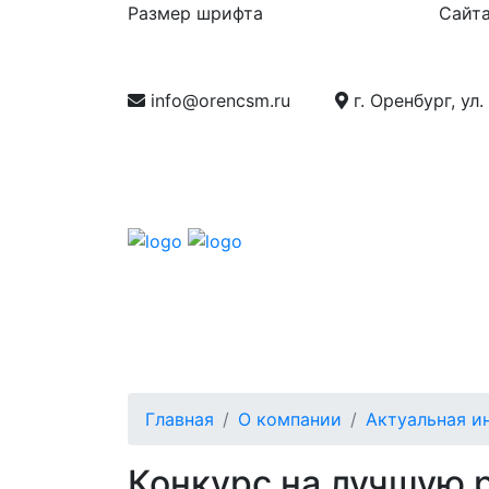
Размер шрифта
Сайта
info@orencsm.ru
г. Оренбург, ул.
О компании
Метрология
Станд
Главная
О компании
Актуальная и
Конкурс на лучшую р