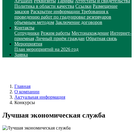
АРШИН
Реквизиты
Тарифы
Аттестаты и свидетельства
Политика в области качества
Ссылки
Размещение
заказов
Раскрытие информации
Требования к
проведению работ по градуировке резервуаров
объемным методом
Заключение договоров
Контакты
Сотрудники
Режим работы
Местонахождение
Интернет-
приемная
Личный приём граждан
Обратная связь
Мероприятия
План мероприятий на 2026 год
Заявка
Главная
О компании
Актуальная информация
Конкурсы
Лучшая экономическая служба