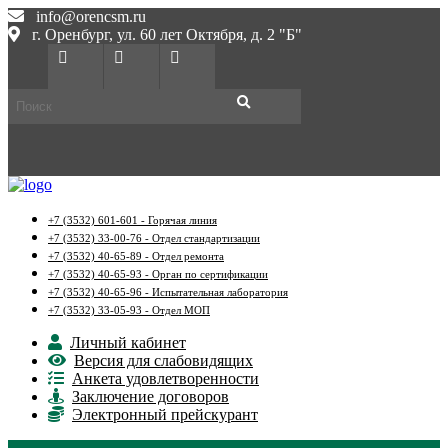
info@orencsm.ru
г. Оренбург, ул. 60 лет Октября, д. 2 "Б"
+7 (3532) 601-601 - Горячая линия
+7 (3532) 33-00-76 - Отдел стандартизации
+7 (3532) 40-65-89 - Отдел ремонта
+7 (3532) 40-65-93 - Орган по сертификации
+7 (3532) 40-65-96 - Испытательная лаборатория
+7 (3532) 33-05-93 - Отдел МОП
Личный кабинет
Версия для слабовидящих
Анкета удовлетворенности
Заключение договоров
Электронный прейскурант