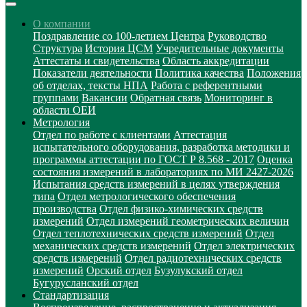
О компании
Поздравление со 100-летием Центра
Руководство
Структура
История ЦСМ
Учредительные документы
Аттестаты и свидетельства
Область аккредитации
Показатели деятельности
Политика качества
Положения
об отделах, тексты НПА
Работа с референтными
группами
Вакансии
Обратная связь
Мониторинг в
области ОЕИ
Метрология
Отдел по работе с клиентами
Аттестация
испытательного оборудования, разработка методики и
программы аттестации по ГОСТ Р 8.568 - 2017
Оценка
состояния измерений в лабораториях по МИ 2427-2026
Испытания средств измерений в целях утверждения
типа
Отдел метрологического обеспечения
производства
Отдел физико-химических средств
измерений
Отдел измерений геометрических величин
Отдел теплотехнических средств измерений
Отдел
механических средств измерений
Отдел электрических
средств измерений
Отдел радиотехнических средств
измерений
Орский отдел
Бузулукский отдел
Бугурусланский отдел
Стандартизация