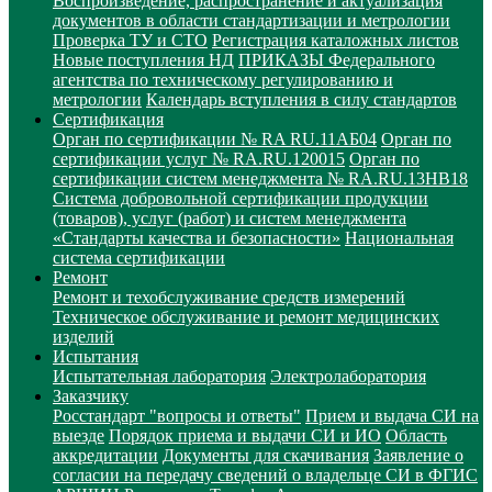
Воспроизведение, распространение и актуализация
документов в области стандартизации и метрологии
Проверка ТУ и СТО
Регистрация каталожных листов
Новые поступления НД
ПРИКАЗЫ Федерального
агентства по техническому регулированию и
метрологии
Календарь вступления в силу стандартов
Сертификация
Орган по сертификации № RA RU.11АБ04
Орган по
сертификации услуг № RA.RU.120015
Орган по
сертификации систем менеджмента № RA.RU.13HB18
Система добровольной сертификации продукции
(товаров), услуг (работ) и систем менеджмента
«Стандарты качества и безопасности»
Национальная
система сертификации
Ремонт
Ремонт и техобслуживание средств измерений
Техническое обслуживание и ремонт медицинских
изделий
Испытания
Испытательная лаборатория
Электролаборатория
Заказчику
Росстандарт "вопросы и ответы"
Прием и выдача СИ на
выезде
Порядок приема и выдачи СИ и ИО
Область
аккредитации
Документы для скачивания
Заявление о
согласии на передачу сведений о владельце СИ в ФГИС