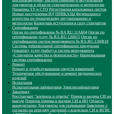
Воспроизведение, распространение и актуализация
документов в области стандартизации и метрологии
Проверка ТУ и СТО
Регистрация каталожных листов
Новые поступления НД
ПРИКАЗЫ Федерального
агентства по техническому регулированию и
метрологии
Календарь вступления в силу стандартов
Сертификация
Орган по сертификации № RA RU.11АБ04
Орган по
сертификации услуг № RA.RU.120015
Орган по
сертификации систем менеджмента № RA.RU.13HB18
Система добровольной сертификации продукции
(товаров), услуг (работ) и систем менеджмента
«Стандарты качества и безопасности»
Национальная
система сертификации
Ремонт
Ремонт и техобслуживание средств измерений
Техническое обслуживание и ремонт медицинских
изделий
Испытания
Испытательная лаборатория
Электролаборатория
Заказчику
Росстандарт "вопросы и ответы"
Прием и выдача СИ на
выезде
Порядок приема и выдачи СИ и ИО
Область
аккредитации
Документы для скачивания
Заявление о
согласии на передачу сведений о владельце СИ в ФГИС