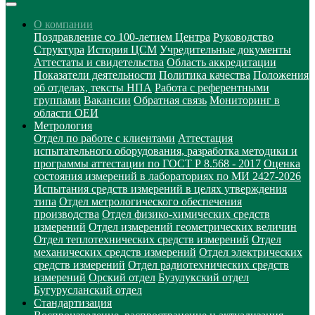
О компании
Поздравление со 100-летием Центра
Руководство
Структура
История ЦСМ
Учредительные документы
Аттестаты и свидетельства
Область аккредитации
Показатели деятельности
Политика качества
Положения
об отделах, тексты НПА
Работа с референтными
группами
Вакансии
Обратная связь
Мониторинг в
области ОЕИ
Метрология
Отдел по работе с клиентами
Аттестация
испытательного оборудования, разработка методики и
программы аттестации по ГОСТ Р 8.568 - 2017
Оценка
состояния измерений в лабораториях по МИ 2427-2026
Испытания средств измерений в целях утверждения
типа
Отдел метрологического обеспечения
производства
Отдел физико-химических средств
измерений
Отдел измерений геометрических величин
Отдел теплотехнических средств измерений
Отдел
механических средств измерений
Отдел электрических
средств измерений
Отдел радиотехнических средств
измерений
Орский отдел
Бузулукский отдел
Бугурусланский отдел
Стандартизация