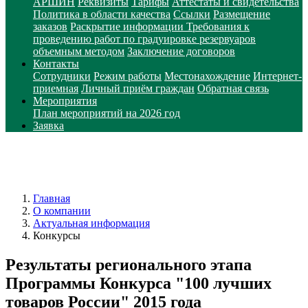
АРШИН
Реквизиты
Тарифы
Аттестаты и свидетельства
Политика в области качества
Ссылки
Размещение
заказов
Раскрытие информации
Требования к
проведению работ по градуировке резервуаров
объемным методом
Заключение договоров
Контакты
Сотрудники
Режим работы
Местонахождение
Интернет-
приемная
Личный приём граждан
Обратная связь
Мероприятия
План мероприятий на 2026 год
Заявка
Главная
О компании
Актуальная информация
Конкурсы
Результаты регионального этапа
Программы Конкурса "100 лучших
товаров России" 2015 года