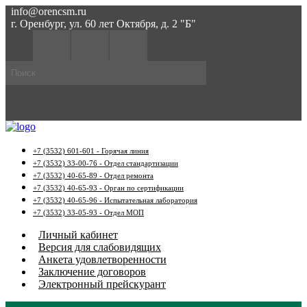
info@orencsm.ru
г. Оренбург, ул. 60 лет Октября, д. 2 "Б"
+7 (3532) 601-601 - Горячая линия
+7 (3532) 33-00-76 - Отдел стандартизации
+7 (3532) 40-65-89 - Отдел ремонта
+7 (3532) 40-65-93 - Орган по сертификации
+7 (3532) 40-65-96 - Испытательная лаборатория
+7 (3532) 33-05-93 - Отдел МОП
Личный кабинет
Версия для слабовидящих
Анкета удовлетворенности
Заключение договоров
Электронный прейскурант