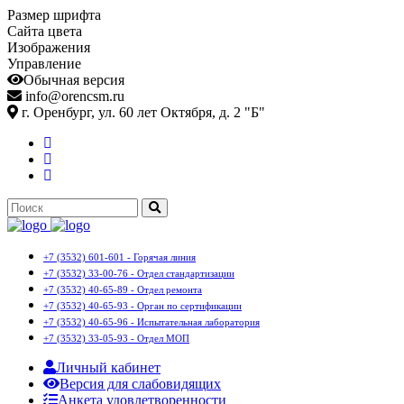
Размер шрифта
Сайта цвета
Изображения
Управление
Обычная версия
info@orencsm.ru
г. Оренбург, ул. 60 лет Октября, д. 2 "Б"
+7 (3532) 601-601 - Горячая линия
+7 (3532) 33-00-76 - Отдел стандартизации
+7 (3532) 40-65-89 - Отдел ремонта
+7 (3532) 40-65-93 - Орган по сертификации
+7 (3532) 40-65-96 - Испытательная лаборатория
+7 (3532) 33-05-93 - Отдел МОП
Личный кабинет
Версия для слабовидящих
Анкета удовлетворенности