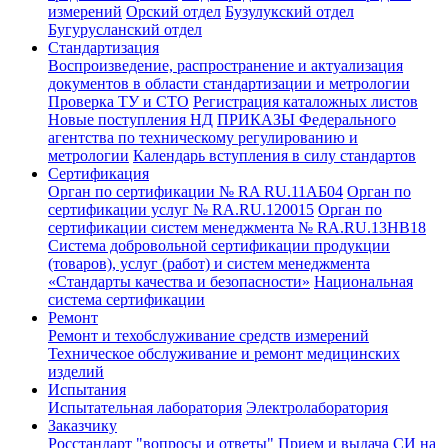
измерений
Орский отдел
Бузулукский отдел
Бугурусланский отдел
Стандартизация
Воспроизведение, распространение и актуализация
документов в области стандартизации и метрологии
Проверка ТУ и СТО
Регистрация каталожных листов
Новые поступления НД
ПРИКАЗЫ Федерального
агентства по техническому регулированию и
метрологии
Календарь вступления в силу стандартов
Сертификация
Орган по сертификации № RA RU.11АБ04
Орган по
сертификации услуг № RA.RU.120015
Орган по
сертификации систем менеджмента № RA.RU.13HB18
Система добровольной сертификации продукции
(товаров), услуг (работ) и систем менеджмента
«Стандарты качества и безопасности»
Национальная
система сертификации
Ремонт
Ремонт и техобслуживание средств измерений
Техническое обслуживание и ремонт медицинских
изделий
Испытания
Испытательная лаборатория
Электролаборатория
Заказчику
Росстандарт "вопросы и ответы"
Прием и выдача СИ на