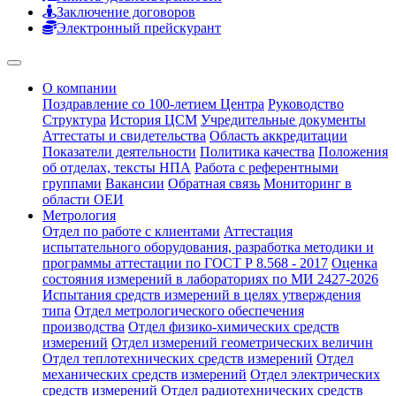
Заключение договоров
Электронный прейскурант
О компании
Поздравление со 100-летием Центра
Руководство
Структура
История ЦСМ
Учредительные документы
Аттестаты и свидетельства
Область аккредитации
Показатели деятельности
Политика качества
Положения
об отделах, тексты НПА
Работа с референтными
группами
Вакансии
Обратная связь
Мониторинг в
области ОЕИ
Метрология
Отдел по работе с клиентами
Аттестация
испытательного оборудования, разработка методики и
программы аттестации по ГОСТ Р 8.568 - 2017
Оценка
состояния измерений в лабораториях по МИ 2427-2026
Испытания средств измерений в целях утверждения
типа
Отдел метрологического обеспечения
производства
Отдел физико-химических средств
измерений
Отдел измерений геометрических величин
Отдел теплотехнических средств измерений
Отдел
механических средств измерений
Отдел электрических
средств измерений
Отдел радиотехнических средств