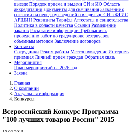
выезде
Порядок приема и выдачи СИ и ИО
Область
аккредитации
Документы для скачивания
Заявление о
согласии на передачу сведений о владельце СИ в ФГИС
АРШИН
Реквизиты
Тарифы
Аттестаты и свидетельства
Политика в области качества
Ссылки
Размещение
заказов
Раскрытие информации
Требования к
проведению работ по градуировке резервуаров
объемным методом
Заключение договоров
Контакты
Сотрудники
Режим работы
Местонахождение
Интернет-
приемная
Личный приём граждан
Обратная связь
Мероприятия
План мероприятий на 2026 год
Заявка
Главная
О компании
Актуальная информация
Конкурсы
Всероссийский Конкурс Программа
"100 лучших товаров России" 2015
10.03.2015