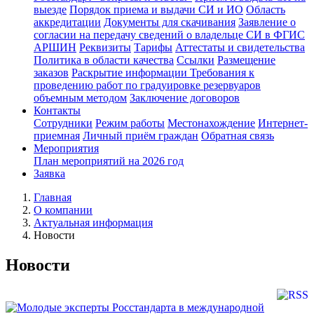
выезде
Порядок приема и выдачи СИ и ИО
Область
аккредитации
Документы для скачивания
Заявление о
согласии на передачу сведений о владельце СИ в ФГИС
АРШИН
Реквизиты
Тарифы
Аттестаты и свидетельства
Политика в области качества
Ссылки
Размещение
заказов
Раскрытие информации
Требования к
проведению работ по градуировке резервуаров
объемным методом
Заключение договоров
Контакты
Сотрудники
Режим работы
Местонахождение
Интернет-
приемная
Личный приём граждан
Обратная связь
Мероприятия
План мероприятий на 2026 год
Заявка
Главная
О компании
Актуальная информация
Новости
Новости