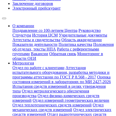
Заключение договоров
Электронный прейскурант
О компании
Поздравление со 100-летием Центра
Руководство
Структура
История ЦСМ
Учредительные документы
Аттестаты и свидетельства
Область аккредитации
Показатели деятельности
Политика качества
Положения
об отделах, тексты НПА
Работа с референтными
группами
Вакансии
Обратная связь
Мониторинг в
области ОЕИ
Метрология
Отдел по работе с клиентами
Аттестация
испытательного оборудования, разработка методики и
программы аттестации по ГОСТ Р 8.568 - 2017
Оценка
состояния измерений в лабораториях по МИ 2427-2026
Испытания средств измерений в целях утверждения
типа
Отдел метрологического обеспечения
производства
Отдел физико-химических средств
измерений
Отдел измерений геометрических величин
Отдел теплотехнических средств измерений
Отдел
механических средств измерений
Отдел электрических
средств измерений
Отдел радиотехнических средств