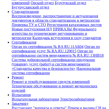
измерений
Орский отдел
Бузулукский отдел
Бугурусланский отдел
Стандартизация
Воспроизведение, распространение и актуализация
документов в области стандартизации и метрологии
Проверка ТУ и СТО
Регистрация каталожных листов
Новые поступления НД
ПРИКАЗЫ Федерального
агентства по техническому регулированию и
метрологии
Календарь вступления в силу стандартов
Сертификация
Орган по сертификации № RA RU.11АБ04
Орган по
сертификации услуг № RA.RU.120015
Орган по
сертификации систем менеджмента № RA.RU.13HB18
Система добровольной сертификации продукции
(товаров), услуг (работ) и систем менеджмента
«Стандарты качества и безопасности»
Национальная
система сертификации
Ремонт
Ремонт и техобслуживание средств измерений
Техническое обслуживание и ремонт медицинских
изделий
Испытания
Испытательная лаборатория
Электролаборатория
Заказчику
Росстандарт "вопросы и ответы"
Прием и выдача СИ на