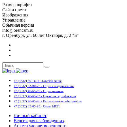
Размер шрифта
Сайта цвета
Изображения
Управление
Обычная версия
info@orencsm.ru
г. Оренбург, ул. 60 лет Октября, д. 2 "Б"
+7 (3532) 601-601 - Горячая линия
+7 (3532) 33-00-76 - Отдел стандартизации
+7 (3532) 40-65-89 - Отдел ремонта
+7 (3532) 40-65-93 - Орган по сертификации
+7 (3532) 40-65-96 - Испытательная лаборатория
+7 (3532) 33-05-93 - Отдел МОП
Личный кабинет
Версия для слабовидящих
Анкета удовлетворенности