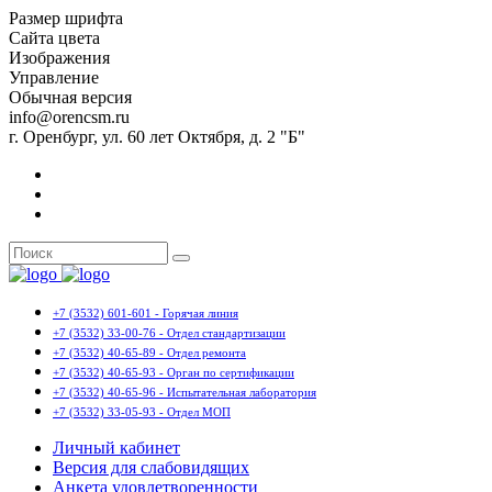
Размер шрифта
Сайта цвета
Изображения
Управление
Обычная версия
info@orencsm.ru
г. Оренбург, ул. 60 лет Октября, д. 2 "Б"
+7 (3532) 601-601 - Горячая линия
+7 (3532) 33-00-76 - Отдел стандартизации
+7 (3532) 40-65-89 - Отдел ремонта
+7 (3532) 40-65-93 - Орган по сертификации
+7 (3532) 40-65-96 - Испытательная лаборатория
+7 (3532) 33-05-93 - Отдел МОП
Личный кабинет
Версия для слабовидящих
Анкета удовлетворенности