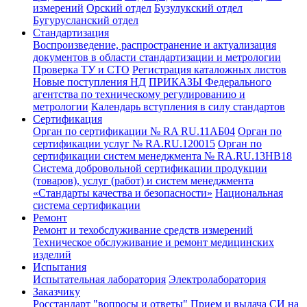
измерений
Орский отдел
Бузулукский отдел
Бугурусланский отдел
Стандартизация
Воспроизведение, распространение и актуализация
документов в области стандартизации и метрологии
Проверка ТУ и СТО
Регистрация каталожных листов
Новые поступления НД
ПРИКАЗЫ Федерального
агентства по техническому регулированию и
метрологии
Календарь вступления в силу стандартов
Сертификация
Орган по сертификации № RA RU.11АБ04
Орган по
сертификации услуг № RA.RU.120015
Орган по
сертификации систем менеджмента № RA.RU.13HB18
Система добровольной сертификации продукции
(товаров), услуг (работ) и систем менеджмента
«Стандарты качества и безопасности»
Национальная
система сертификации
Ремонт
Ремонт и техобслуживание средств измерений
Техническое обслуживание и ремонт медицинских
изделий
Испытания
Испытательная лаборатория
Электролаборатория
Заказчику
Росстандарт "вопросы и ответы"
Прием и выдача СИ на