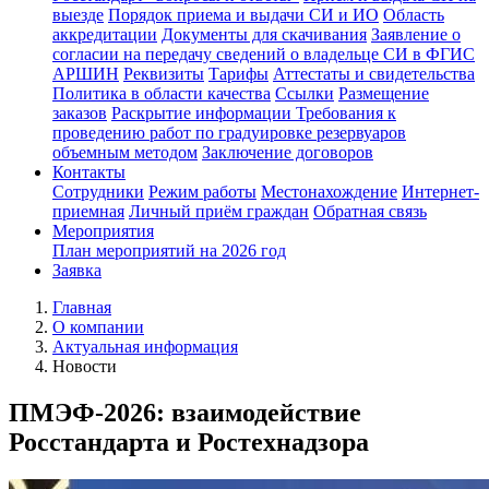
выезде
Порядок приема и выдачи СИ и ИО
Область
аккредитации
Документы для скачивания
Заявление о
согласии на передачу сведений о владельце СИ в ФГИС
АРШИН
Реквизиты
Тарифы
Аттестаты и свидетельства
Политика в области качества
Ссылки
Размещение
заказов
Раскрытие информации
Требования к
проведению работ по градуировке резервуаров
объемным методом
Заключение договоров
Контакты
Сотрудники
Режим работы
Местонахождение
Интернет-
приемная
Личный приём граждан
Обратная связь
Мероприятия
План мероприятий на 2026 год
Заявка
Главная
О компании
Актуальная информация
Новости
ПМЭФ-2026: взаимодействие
Росстандарта и Ростехнадзора