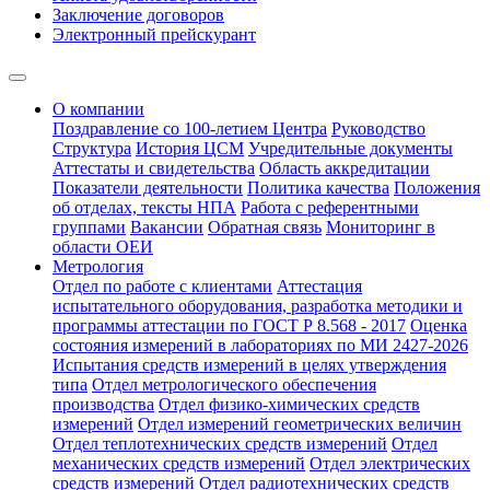
Заключение договоров
Электронный прейскурант
О компании
Поздравление со 100-летием Центра
Руководство
Структура
История ЦСМ
Учредительные документы
Аттестаты и свидетельства
Область аккредитации
Показатели деятельности
Политика качества
Положения
об отделах, тексты НПА
Работа с референтными
группами
Вакансии
Обратная связь
Мониторинг в
области ОЕИ
Метрология
Отдел по работе с клиентами
Аттестация
испытательного оборудования, разработка методики и
программы аттестации по ГОСТ Р 8.568 - 2017
Оценка
состояния измерений в лабораториях по МИ 2427-2026
Испытания средств измерений в целях утверждения
типа
Отдел метрологического обеспечения
производства
Отдел физико-химических средств
измерений
Отдел измерений геометрических величин
Отдел теплотехнических средств измерений
Отдел
механических средств измерений
Отдел электрических
средств измерений
Отдел радиотехнических средств