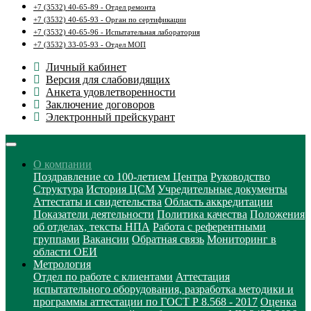
+7 (3532) 40-65-89 - Отдел ремонта
+7 (3532) 40-65-93 - Орган по сертификации
+7 (3532) 40-65-96 - Испытательная лаборатория
+7 (3532) 33-05-93 - Отдел МОП
Личный кабинет
Версия для слабовидящих
Анкета удовлетворенности
Заключение договоров
Электронный прейскурант
О компании
Поздравление со 100-летием Центра
Руководство
Структура
История ЦСМ
Учредительные документы
Аттестаты и свидетельства
Область аккредитации
Показатели деятельности
Политика качества
Положения
об отделах, тексты НПА
Работа с референтными
группами
Вакансии
Обратная связь
Мониторинг в
области ОЕИ
Метрология
Отдел по работе с клиентами
Аттестация
испытательного оборудования, разработка методики и
программы аттестации по ГОСТ Р 8.568 - 2017
Оценка