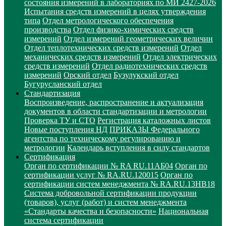
состояния измерений в лабораториях по МИ 2427-2026
Испытания средств измерений в целях утверждения
типа
Отдел метрологического обеспечения
производства
Отдел физико-химических средств
измерений
Отдел измерений геометрических величин
Отдел теплотехнических средств измерений
Отдел
механических средств измерений
Отдел электрических
средств измерений
Отдел радиотехнических средств
измерений
Орский отдел
Бузулукский отдел
Бугурусланский отдел
Стандартизация
Воспроизведение, распространение и актуализация
документов в области стандартизации и метрологии
Проверка ТУ и СТО
Регистрация каталожных листов
Новые поступления НД
ПРИКАЗЫ Федерального
агентства по техническому регулированию и
метрологии
Календарь вступления в силу стандартов
Сертификация
Орган по сертификации № RA RU.11АБ04
Орган по
сертификации услуг № RA.RU.120015
Орган по
сертификации систем менеджмента № RA.RU.13HB18
Система добровольной сертификации продукции
(товаров), услуг (работ) и систем менеджмента
«Стандарты качества и безопасности»
Национальная
система сертификации