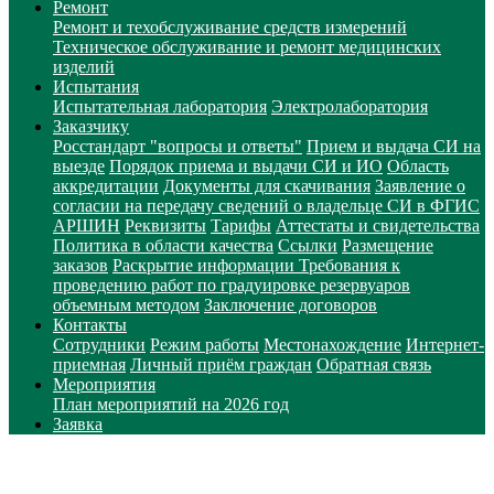
Ремонт
Ремонт и техобслуживание средств измерений
Техническое обслуживание и ремонт медицинских
изделий
Испытания
Испытательная лаборатория
Электролаборатория
Заказчику
Росстандарт "вопросы и ответы"
Прием и выдача СИ на
выезде
Порядок приема и выдачи СИ и ИО
Область
аккредитации
Документы для скачивания
Заявление о
согласии на передачу сведений о владельце СИ в ФГИС
АРШИН
Реквизиты
Тарифы
Аттестаты и свидетельства
Политика в области качества
Ссылки
Размещение
заказов
Раскрытие информации
Требования к
проведению работ по градуировке резервуаров
объемным методом
Заключение договоров
Контакты
Сотрудники
Режим работы
Местонахождение
Интернет-
приемная
Личный приём граждан
Обратная связь
Мероприятия
План мероприятий на 2026 год
Заявка