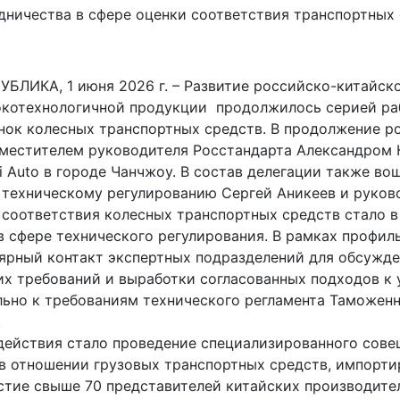
КА, 1 июня 2026 г. – Развитие российско-китайског
окотехнологичной продукции продолжилось серией ра
нок колесных транспортных средств. В продолжение р
 заместителем руководителя Росстандарта Александро
 Auto в городе Чанчжоу. В состав делегации также в
о техническому регулированию Сергей Аникеев и руко
соответствия колесных транспортных средств стало в
 сфере технического регулирования. В рамках профил
ярный контакт экспертных подразделений для обсужд
их требований и выработки согласованных подходов к
льно к требованиям технического регламента Таможен
.
ействия стало проведение специализированного сове
 в отношении грузовых транспортных средств, импорт
стие свыше 70 представителей китайских производите