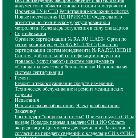
Воспроизведение, распространение и актуализация
документов в области стандартизации и метрологии
Проверка ТУ и СТО
Регистрация каталожных листов
Новые поступления НД
ПРИКАЗЫ Федерального
агентства по техническому регулированию и
метрологии
Календарь вступления в силу стандартов
Сертификация
Орган по сертификации № RA RU.11АБ04
Орган по
сертификации услуг № RA.RU.120015
Орган по
сертификации систем менеджмента № RA.RU.13HB18
Система добровольной сертификации продукции
(товаров), услуг (работ) и систем менеджмента
«Стандарты качества и безопасности»
Национальная
система сертификации
Ремонт
Ремонт и техобслуживание средств измерений
Техническое обслуживание и ремонт медицинских
изделий
Испытания
Испытательная лаборатория
Электролаборатория
Заказчику
Росстандарт "вопросы и ответы"
Прием и выдача СИ на
выезде
Порядок приема и выдачи СИ и ИО
Область
аккредитации
Документы для скачивания
Заявление о
согласии на передачу сведений о владельце СИ в ФГИС