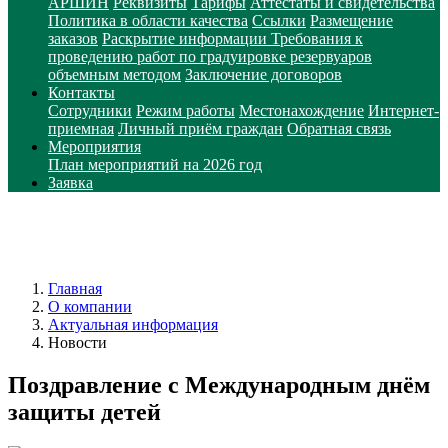
АРШИН
Реквизиты
Тарифы
Аттестаты и свидетельства
Политика в области качества
Ссылки
Размещение
заказов
Раскрытие информации
Требования к
проведению работ по градуировке резервуаров
объемным методом
Заключение договоров
Контакты
Сотрудники
Режим работы
Местонахождение
Интернет-
приемная
Личный приём граждан
Обратная связь
Мероприятия
План мероприятий на 2026 год
Заявка
Главная
О компании
Актуальная информация
Новости
Поздравление с Международным днём
защиты детей