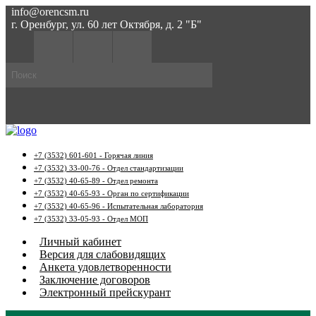
info@orencsm.ru
г. Оренбург, ул. 60 лет Октября, д. 2 "Б"
+7 (3532) 601-601 - Горячая линия
+7 (3532) 33-00-76 - Отдел стандартизации
+7 (3532) 40-65-89 - Отдел ремонта
+7 (3532) 40-65-93 - Орган по сертификации
+7 (3532) 40-65-96 - Испытательная лаборатория
+7 (3532) 33-05-93 - Отдел МОП
Личный кабинет
Версия для слабовидящих
Анкета удовлетворенности
Заключение договоров
Электронный прейскурант