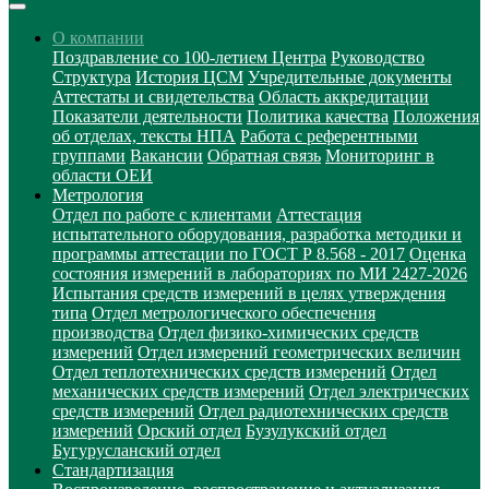
О компании
Поздравление со 100-летием Центра
Руководство
Структура
История ЦСМ
Учредительные документы
Аттестаты и свидетельства
Область аккредитации
Показатели деятельности
Политика качества
Положения
об отделах, тексты НПА
Работа с референтными
группами
Вакансии
Обратная связь
Мониторинг в
области ОЕИ
Метрология
Отдел по работе с клиентами
Аттестация
испытательного оборудования, разработка методики и
программы аттестации по ГОСТ Р 8.568 - 2017
Оценка
состояния измерений в лабораториях по МИ 2427-2026
Испытания средств измерений в целях утверждения
типа
Отдел метрологического обеспечения
производства
Отдел физико-химических средств
измерений
Отдел измерений геометрических величин
Отдел теплотехнических средств измерений
Отдел
механических средств измерений
Отдел электрических
средств измерений
Отдел радиотехнических средств
измерений
Орский отдел
Бузулукский отдел
Бугурусланский отдел
Стандартизация