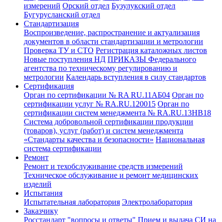
измерений
Орский отдел
Бузулукский отдел
Бугурусланский отдел
Стандартизация
Воспроизведение, распространение и актуализация
документов в области стандартизации и метрологии
Проверка ТУ и СТО
Регистрация каталожных листов
Новые поступления НД
ПРИКАЗЫ Федерального
агентства по техническому регулированию и
метрологии
Календарь вступления в силу стандартов
Сертификация
Орган по сертификации № RA RU.11АБ04
Орган по
сертификации услуг № RA.RU.120015
Орган по
сертификации систем менеджмента № RA.RU.13HB18
Система добровольной сертификации продукции
(товаров), услуг (работ) и систем менеджмента
«Стандарты качества и безопасности»
Национальная
система сертификации
Ремонт
Ремонт и техобслуживание средств измерений
Техническое обслуживание и ремонт медицинских
изделий
Испытания
Испытательная лаборатория
Электролаборатория
Заказчику
Росстандарт "вопросы и ответы"
Прием и выдача СИ на