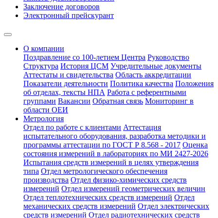
Заключение договоров
Электронный прейскурант
О компании
Поздравление со 100-летием Центра
Руководство
Структура
История ЦСМ
Учредительные документы
Аттестаты и свидетельства
Область аккредитации
Показатели деятельности
Политика качества
Положения
об отделах, тексты НПА
Работа с референтными
группами
Вакансии
Обратная связь
Мониторинг в
области ОЕИ
Метрология
Отдел по работе с клиентами
Аттестация
испытательного оборудования, разработка методики и
программы аттестации по ГОСТ Р 8.568 - 2017
Оценка
состояния измерений в лабораториях по МИ 2427-2026
Испытания средств измерений в целях утверждения
типа
Отдел метрологического обеспечения
производства
Отдел физико-химических средств
измерений
Отдел измерений геометрических величин
Отдел теплотехнических средств измерений
Отдел
механических средств измерений
Отдел электрических
средств измерений
Отдел радиотехнических средств