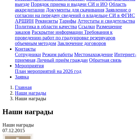
выезде
Порядок приема и выдачи СИ и ИО
Область
аккредитации
Документы для скачивания
Заявление о
согласии на передачу сведений о владельце СИ в ФГИС
АРШИН
Реквизиты
Тарифы
Аттестаты и свидетельства
Политика в области качества
Ссылки
Размещение
заказов
Раскрытие информации
Требования к
проведению работ по градуировке резервуаров
объемным методом
Заключение договоров
Контакты
Сотрудники
Режим работы
Местонахождение
Интернет-
приемная
Личный приём граждан
Обратная связь
Мероприятия
План мероприятий на 2026 год
Заявка
Главная
Наши награды
Наши награды
Наши награды
Наши награды
07.12.2015