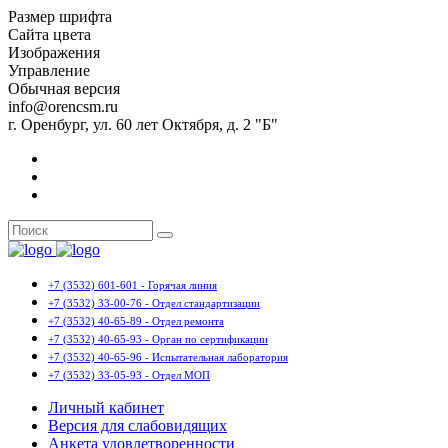
Размер шрифта
Сайта цвета
Изображения
Управление
Обычная версия
info@orencsm.ru
г. Оренбург, ул. 60 лет Октября, д. 2 "Б"
+7 (3532) 601-601 - Горячая линия
+7 (3532) 33-00-76 - Отдел стандартизации
+7 (3532) 40-65-89 - Отдел ремонта
+7 (3532) 40-65-93 - Орган по сертификации
+7 (3532) 40-65-96 - Испытательная лаборатория
+7 (3532) 33-05-93 - Отдел МОП
Личный кабинет
Версия для слабовидящих
Анкета удовлетворенности