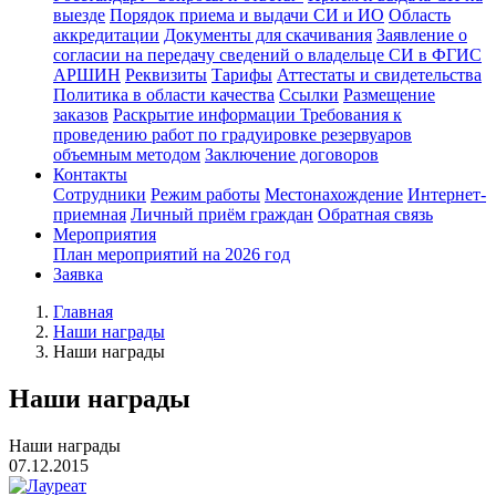
выезде
Порядок приема и выдачи СИ и ИО
Область
аккредитации
Документы для скачивания
Заявление о
согласии на передачу сведений о владельце СИ в ФГИС
АРШИН
Реквизиты
Тарифы
Аттестаты и свидетельства
Политика в области качества
Ссылки
Размещение
заказов
Раскрытие информации
Требования к
проведению работ по градуировке резервуаров
объемным методом
Заключение договоров
Контакты
Сотрудники
Режим работы
Местонахождение
Интернет-
приемная
Личный приём граждан
Обратная связь
Мероприятия
План мероприятий на 2026 год
Заявка
Главная
Наши награды
Наши награды
Наши награды
Наши награды
07.12.2015