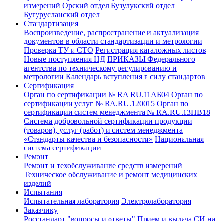
измерений
Орский отдел
Бузулукский отдел
Бугурусланский отдел
Стандартизация
Воспроизведение, распространение и актуализация
документов в области стандартизации и метрологии
Проверка ТУ и СТО
Регистрация каталожных листов
Новые поступления НД
ПРИКАЗЫ Федерального
агентства по техническому регулированию и
метрологии
Календарь вступления в силу стандартов
Сертификация
Орган по сертификации № RA RU.11АБ04
Орган по
сертификации услуг № RA.RU.120015
Орган по
сертификации систем менеджмента № RA.RU.13HB18
Система добровольной сертификации продукции
(товаров), услуг (работ) и систем менеджмента
«Стандарты качества и безопасности»
Национальная
система сертификации
Ремонт
Ремонт и техобслуживание средств измерений
Техническое обслуживание и ремонт медицинских
изделий
Испытания
Испытательная лаборатория
Электролаборатория
Заказчику
Росстандарт "вопросы и ответы"
Прием и выдача СИ на