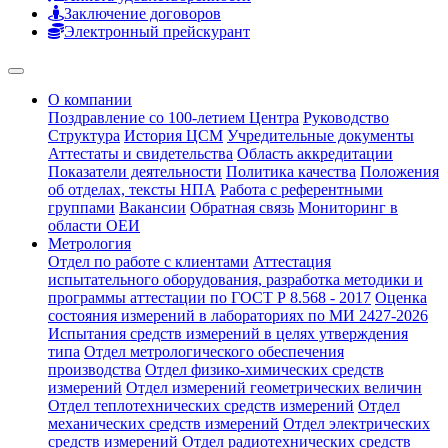
Заключение договоров
Электронный прейскурант
О компании
Поздравление со 100-летием Центра
Руководство
Структура
История ЦСМ
Учредительные документы
Аттестаты и свидетельства
Область аккредитации
Показатели деятельности
Политика качества
Положения
об отделах, тексты НПА
Работа с референтными
группами
Вакансии
Обратная связь
Мониторинг в
области ОЕИ
Метрология
Отдел по работе с клиентами
Аттестация
испытательного оборудования, разработка методики и
программы аттестации по ГОСТ Р 8.568 - 2017
Оценка
состояния измерений в лабораториях по МИ 2427-2026
Испытания средств измерений в целях утверждения
типа
Отдел метрологического обеспечения
производства
Отдел физико-химических средств
измерений
Отдел измерений геометрических величин
Отдел теплотехнических средств измерений
Отдел
механических средств измерений
Отдел электрических
средств измерений
Отдел радиотехнических средств