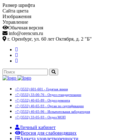
Размер шрифта
Сайта цвета
Изображения
Управление
Обычная версия
info@orencsm.ru
г. Оренбург, ул. 60 лет Октября, д. 2 "Б"
+7 (3532) 601-601 - Горячая линия
+7 (3532) 33-00-76 - Отдел стандартизации
+7 (3532) 40-65-89 - Отдел ремонта
+7 (3532) 40-65-93 - Орган по сертификации
+7 (3532) 40-65-96 - Испытательная лаборатория
+7 (3532) 33-05-93 - Отдел МОП
Личный кабинет
Версия для слабовидящих
Анкета удовлетворенности