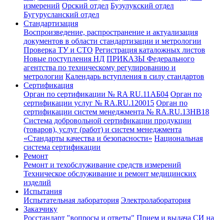
измерений
Орский отдел
Бузулукский отдел
Бугурусланский отдел
Стандартизация
Воспроизведение, распространение и актуализация
документов в области стандартизации и метрологии
Проверка ТУ и СТО
Регистрация каталожных листов
Новые поступления НД
ПРИКАЗЫ Федерального
агентства по техническому регулированию и
метрологии
Календарь вступления в силу стандартов
Сертификация
Орган по сертификации № RA RU.11АБ04
Орган по
сертификации услуг № RA.RU.120015
Орган по
сертификации систем менеджмента № RA.RU.13HB18
Система добровольной сертификации продукции
(товаров), услуг (работ) и систем менеджмента
«Стандарты качества и безопасности»
Национальная
система сертификации
Ремонт
Ремонт и техобслуживание средств измерений
Техническое обслуживание и ремонт медицинских
изделий
Испытания
Испытательная лаборатория
Электролаборатория
Заказчику
Росстандарт "вопросы и ответы"
Прием и выдача СИ на