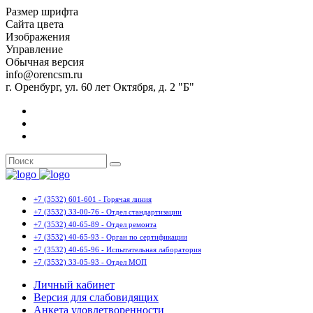
Размер шрифта
Сайта цвета
Изображения
Управление
Обычная версия
info@orencsm.ru
г. Оренбург, ул. 60 лет Октября, д. 2 "Б"
+7 (3532) 601-601 - Горячая линия
+7 (3532) 33-00-76 - Отдел стандартизации
+7 (3532) 40-65-89 - Отдел ремонта
+7 (3532) 40-65-93 - Орган по сертификации
+7 (3532) 40-65-96 - Испытательная лаборатория
+7 (3532) 33-05-93 - Отдел МОП
Личный кабинет
Версия для слабовидящих
Анкета удовлетворенности