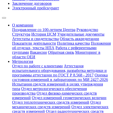
Заключение договоров
Электронный прейскурант
О компании
Поздравление со 100-летием Центра
Руководство
Структура
История ЦСМ
Учредительные документы
Аттестаты и свидетельства
Область аккредитации
Показатели деятельности
Политика качества
Положения
об отделах, тексты НПА
Работа с референтными
группами
Вакансии
Обратная связь
Мониторинг в
области ОЕИ
Метрология
Отдел по работе с клиентами
Аттестация
испытательного оборудования, разработка методики и
программы аттестации по ГОСТ Р 8.568 - 2017
Оценка
состояния измерений в лабораториях по МИ 2427-2026
Испытания средств измерений в целях утверждения
типа
Отдел метрологического обеспечения
производства
Отдел физико-химических средств
измерений
Отдел измерений геометрических величин
Отдел теплотехнических средств измерений
Отдел
механических средств измерений
Отдел электрических
средств измерений
Отдел радиотехнических средств