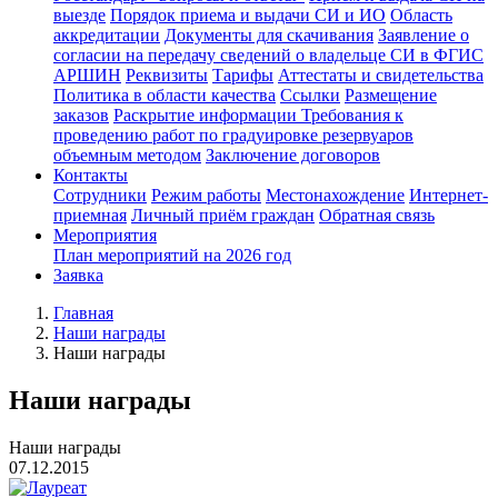
выезде
Порядок приема и выдачи СИ и ИО
Область
аккредитации
Документы для скачивания
Заявление о
согласии на передачу сведений о владельце СИ в ФГИС
АРШИН
Реквизиты
Тарифы
Аттестаты и свидетельства
Политика в области качества
Ссылки
Размещение
заказов
Раскрытие информации
Требования к
проведению работ по градуировке резервуаров
объемным методом
Заключение договоров
Контакты
Сотрудники
Режим работы
Местонахождение
Интернет-
приемная
Личный приём граждан
Обратная связь
Мероприятия
План мероприятий на 2026 год
Заявка
Главная
Наши награды
Наши награды
Наши награды
Наши награды
07.12.2015