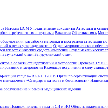
ура
История ЦСМ
Учредительные документы
Аттестаты и свиде
абота с референтными группами
Вакансии
Обратная связь
Монит
оборудования, разработка методики и программы аттестации по 
ений в целях утверждения типа
Отдел метрологического обеспе
дел теплотехнических средств измерений
Отдел механических с
л
Бузулукский отдел
Бугурусланский отдел
ентов в области стандартизации и метрологии
Проверка ТУ и 
улированию и метрологии
Календарь вступления в силу стандар
тификации услуг № RA.RU.120015
Орган по сертификации сист
тем менеджмента «Стандарты качества и безопасности»
Националь
ое обслуживание и ремонт медицинских изделий
выезде
Порядок приема и выдачи СИ и ИО
Область аккредитаци