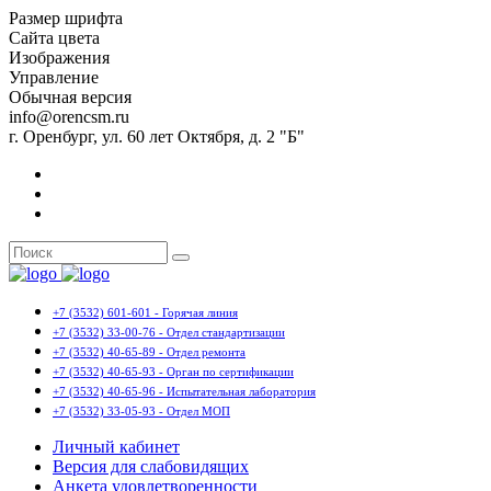
Размер шрифта
Сайта цвета
Изображения
Управление
Обычная версия
info@orencsm.ru
г. Оренбург, ул. 60 лет Октября, д. 2 "Б"
+7 (3532) 601-601 - Горячая линия
+7 (3532) 33-00-76 - Отдел стандартизации
+7 (3532) 40-65-89 - Отдел ремонта
+7 (3532) 40-65-93 - Орган по сертификации
+7 (3532) 40-65-96 - Испытательная лаборатория
+7 (3532) 33-05-93 - Отдел МОП
Личный кабинет
Версия для слабовидящих
Анкета удовлетворенности