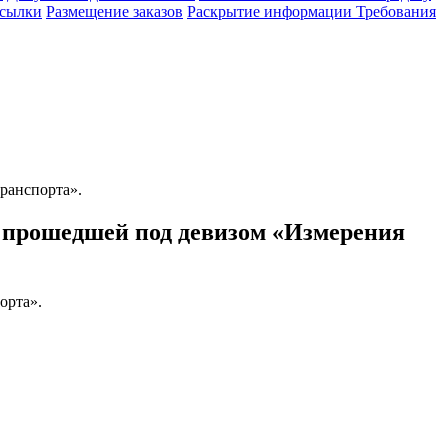
сылки
Размещение заказов
Раскрытие информации
Требования
ранспорта».
 прошедшей под девизом «Измерения
орта».