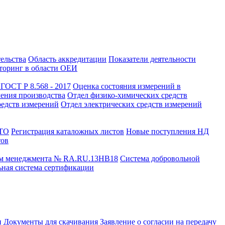
тельства
Область аккредитации
Показатели деятельности
оринг в области ОЕИ
ГОСТ Р 8.568 - 2017
Оценка состояния измерений в
чения производства
Отдел физико-химических средств
редств измерений
Отдел электрических средств измерений
СТО
Регистрация каталожных листов
Новые поступления НД
тов
ем менеджмента № RA.RU.13HB18
Система добровольной
ная система сертификации
и
Документы для скачивания
Заявление о согласии на передачу