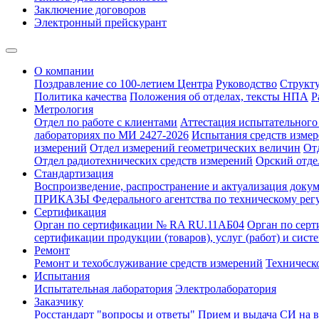
Заключение договоров
Электронный прейскурант
О компании
Поздравление со 100-летием Центра
Руководство
Структ
Политика качества
Положения об отделах, тексты НПА
Р
Метрология
Отдел по работе с клиентами
Аттестация испытательного 
лабораториях по МИ 2427-2026
Испытания средств измер
измерений
Отдел измерений геометрических величин
От
Отдел радиотехнических средств измерений
Орский отде
Стандартизация
Воспроизведение, распространение и актуализация докум
ПРИКАЗЫ Федерального агентства по техническому рег
Сертификация
Орган по сертификации № RA RU.11АБ04
Орган по сер
сертификации продукции (товаров), услуг (работ) и сис
Ремонт
Ремонт и техобслуживание средств измерений
Техническ
Испытания
Испытательная лаборатория
Электролаборатория
Заказчику
Росстандарт "вопросы и ответы"
Прием и выдача СИ на 