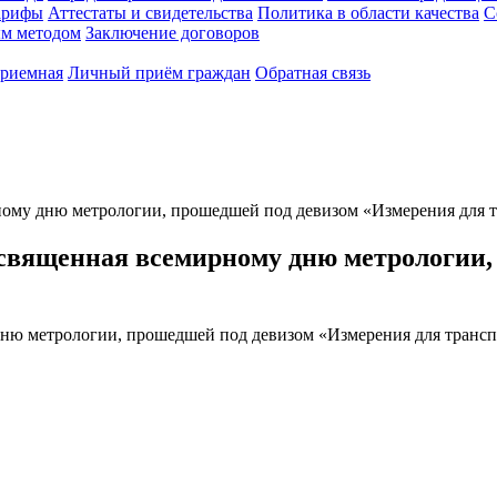
арифы
Аттестаты и свидетельства
Политика в области качества
С
ым методом
Заключение договоров
приемная
Личный приём граждан
Обратная связь
ому дню метрологии, прошедшей под девизом «Измерения для т
священная всемирному дню метрологии,
ню метрологии, прошедшей под девизом «Измерения для трансп