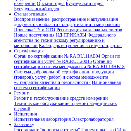
измерений
Орский отдел
Бузулукский отдел
Бугурусланский отдел
Стандартизация
Воспроизведение, распространение и актуализация
документов в области стандартизации и метрологии
Проверка ТУ и СТО
Регистрация каталожных листов
Новые поступления НД
ПРИКАЗЫ Федерального
агентства по техническому регулированию и
метрологии
Календарь вступления в силу стандартов
Сертификация
Орган по сертификации № RA RU.11АБ04
Орган по
сертификации услуг № RA.RU.120015
Орган по
сертификации систем менеджмента № RA.RU.13HB18
Система добровольной сертификации продукции
(товаров), услуг (работ) и систем менеджмента
«Стандарты качества и безопасности»
Национальная
система сертификации
Ремонт
Ремонт и техобслуживание средств измерений
Техническое обслуживание и ремонт медицинских
изделий
Испытания
Испытательная лаборатория
Электролаборатория
Заказчику
Росстандарт "вопросы и ответы"
Прием и выдача СИ на