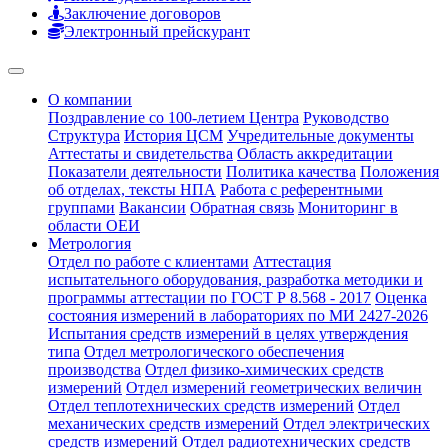
Заключение договоров
Электронный прейскурант
О компании
Поздравление со 100-летием Центра
Руководство
Структура
История ЦСМ
Учредительные документы
Аттестаты и свидетельства
Область аккредитации
Показатели деятельности
Политика качества
Положения
об отделах, тексты НПА
Работа с референтными
группами
Вакансии
Обратная связь
Мониторинг в
области ОЕИ
Метрология
Отдел по работе с клиентами
Аттестация
испытательного оборудования, разработка методики и
программы аттестации по ГОСТ Р 8.568 - 2017
Оценка
состояния измерений в лабораториях по МИ 2427-2026
Испытания средств измерений в целях утверждения
типа
Отдел метрологического обеспечения
производства
Отдел физико-химических средств
измерений
Отдел измерений геометрических величин
Отдел теплотехнических средств измерений
Отдел
механических средств измерений
Отдел электрических
средств измерений
Отдел радиотехнических средств