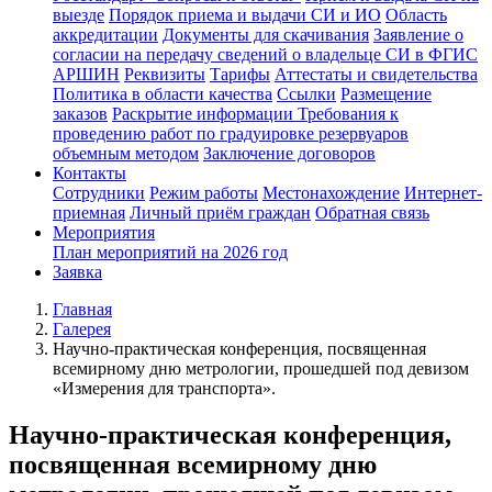
выезде
Порядок приема и выдачи СИ и ИО
Область
аккредитации
Документы для скачивания
Заявление о
согласии на передачу сведений о владельце СИ в ФГИС
АРШИН
Реквизиты
Тарифы
Аттестаты и свидетельства
Политика в области качества
Ссылки
Размещение
заказов
Раскрытие информации
Требования к
проведению работ по градуировке резервуаров
объемным методом
Заключение договоров
Контакты
Сотрудники
Режим работы
Местонахождение
Интернет-
приемная
Личный приём граждан
Обратная связь
Мероприятия
План мероприятий на 2026 год
Заявка
Главная
Галерея
Научно-практическая конференция, посвященная
всемирному дню метрологии, прошедшей под девизом
«Измерения для транспорта».
Научно-практическая конференция,
посвященная всемирному дню