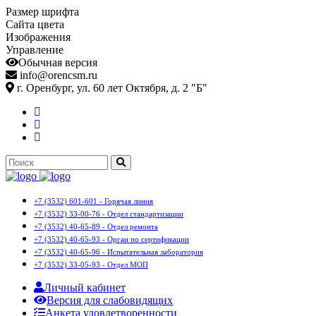
Размер шрифта
Сайта цвета
Изображения
Управление
Обычная версия
info@orencsm.ru
г. Оренбург, ул. 60 лет Октября, д. 2 "Б"
+7 (3532) 601-601 - Горячая линия
+7 (3532) 33-00-76 - Отдел стандартизации
+7 (3532) 40-65-89 - Отдел ремонта
+7 (3532) 40-65-93 - Орган по сертификации
+7 (3532) 40-65-96 - Испытательная лаборатория
+7 (3532) 33-05-93 - Отдел МОП
Личный кабинет
Версия для слабовидящих
Анкета удовлетворенности