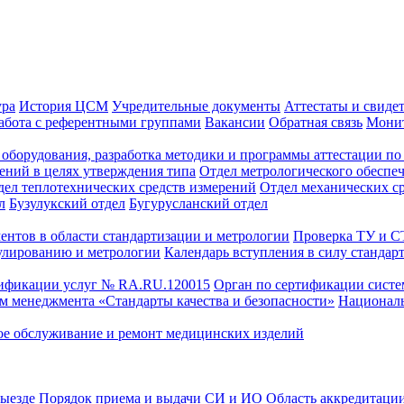
ура
История ЦСМ
Учредительные документы
Аттестаты и свиде
абота с референтными группами
Вакансии
Обратная связь
Монит
оборудования, разработка методики и программы аттестации по 
ений в целях утверждения типа
Отдел метрологического обеспе
дел теплотехнических средств измерений
Отдел механических с
л
Бузулукский отдел
Бугурусланский отдел
ентов в области стандартизации и метрологии
Проверка ТУ и 
улированию и метрологии
Календарь вступления в силу стандар
тификации услуг № RA.RU.120015
Орган по сертификации сист
тем менеджмента «Стандарты качества и безопасности»
Националь
ое обслуживание и ремонт медицинских изделий
выезде
Порядок приема и выдачи СИ и ИО
Область аккредитаци