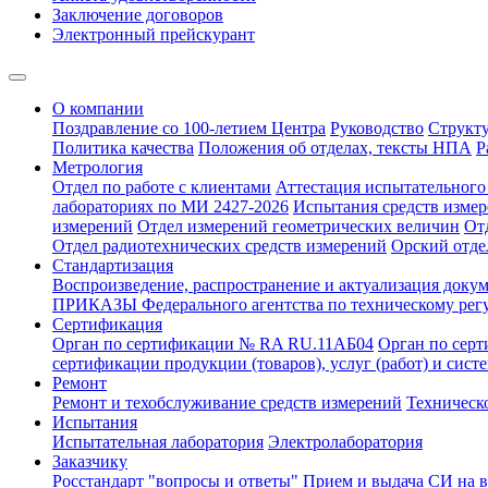
Заключение договоров
Электронный прейскурант
О компании
Поздравление со 100-летием Центра
Руководство
Структ
Политика качества
Положения об отделах, тексты НПА
Р
Метрология
Отдел по работе с клиентами
Аттестация испытательного 
лабораториях по МИ 2427-2026
Испытания средств измер
измерений
Отдел измерений геометрических величин
От
Отдел радиотехнических средств измерений
Орский отде
Стандартизация
Воспроизведение, распространение и актуализация докум
ПРИКАЗЫ Федерального агентства по техническому рег
Сертификация
Орган по сертификации № RA RU.11АБ04
Орган по сер
сертификации продукции (товаров), услуг (работ) и сис
Ремонт
Ремонт и техобслуживание средств измерений
Техническ
Испытания
Испытательная лаборатория
Электролаборатория
Заказчику
Росстандарт "вопросы и ответы"
Прием и выдача СИ на 