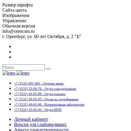
Размер шрифта
Сайта цвета
Изображения
Управление
Обычная версия
info@orencsm.ru
г. Оренбург, ул. 60 лет Октября, д. 2 "Б"
+7 (3532) 601-601 - Горячая линия
+7 (3532) 33-00-76 - Отдел стандартизации
+7 (3532) 40-65-89 - Отдел ремонта
+7 (3532) 40-65-93 - Орган по сертификации
+7 (3532) 40-65-96 - Испытательная лаборатория
+7 (3532) 33-05-93 - Отдел МОП
Личный кабинет
Версия для слабовидящих
Анкета удовлетворенности