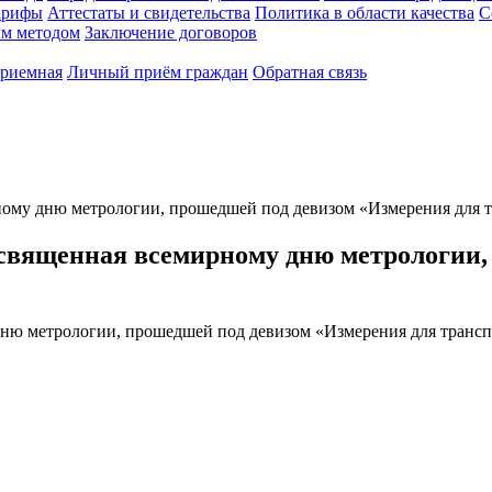
арифы
Аттестаты и свидетельства
Политика в области качества
С
ым методом
Заключение договоров
приемная
Личный приём граждан
Обратная связь
ому дню метрологии, прошедшей под девизом «Измерения для т
священная всемирному дню метрологии,
ню метрологии, прошедшей под девизом «Измерения для трансп