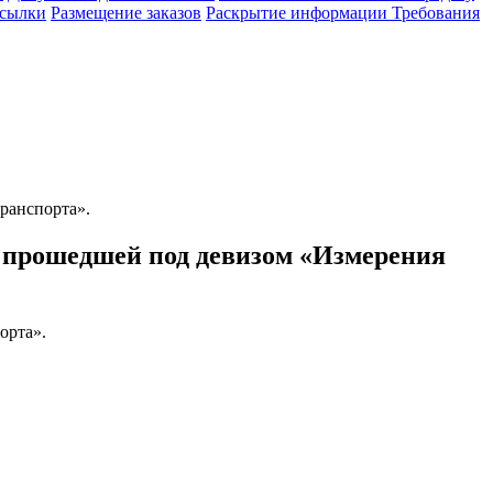
сылки
Размещение заказов
Раскрытие информации
Требования
ранспорта».
 прошедшей под девизом «Измерения
орта».