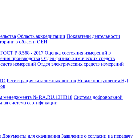
тельства
Область аккредитации
Показатели деятельности
оринг в области ОЕИ
ГОСТ Р 8.568 - 2017
Оценка состояния измерений в
чения производства
Отдел физико-химических средств
редств измерений
Отдел электрических средств измерений
СТО
Регистрация каталожных листов
Новые поступления НД
тов
ем менеджмента № RA.RU.13HB18
Система добровольной
ная система сертификации
и
Документы для скачивания
Заявление о согласии на передачу