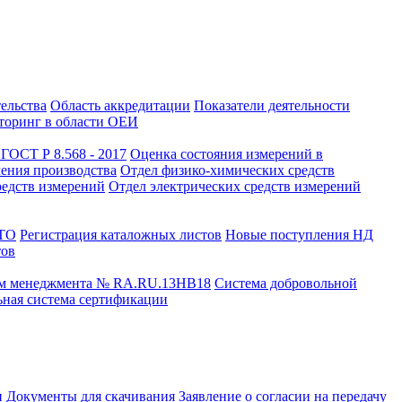
тельства
Область аккредитации
Показатели деятельности
оринг в области ОЕИ
ГОСТ Р 8.568 - 2017
Оценка состояния измерений в
чения производства
Отдел физико-химических средств
редств измерений
Отдел электрических средств измерений
СТО
Регистрация каталожных листов
Новые поступления НД
тов
ем менеджмента № RA.RU.13HB18
Система добровольной
ная система сертификации
и
Документы для скачивания
Заявление о согласии на передачу