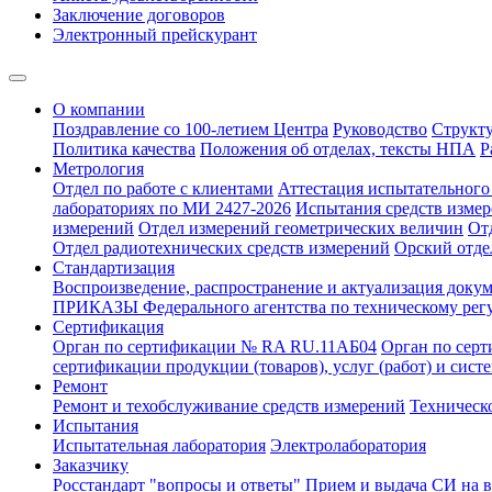
Заключение договоров
Электронный прейскурант
О компании
Поздравление со 100-летием Центра
Руководство
Структ
Политика качества
Положения об отделах, тексты НПА
Р
Метрология
Отдел по работе с клиентами
Аттестация испытательного 
лабораториях по МИ 2427-2026
Испытания средств измер
измерений
Отдел измерений геометрических величин
От
Отдел радиотехнических средств измерений
Орский отде
Стандартизация
Воспроизведение, распространение и актуализация докум
ПРИКАЗЫ Федерального агентства по техническому рег
Сертификация
Орган по сертификации № RA RU.11АБ04
Орган по сер
сертификации продукции (товаров), услуг (работ) и сис
Ремонт
Ремонт и техобслуживание средств измерений
Техническ
Испытания
Испытательная лаборатория
Электролаборатория
Заказчику
Росстандарт "вопросы и ответы"
Прием и выдача СИ на 