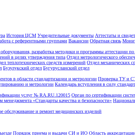
ура
История ЦСМ
Учредительные документы
Аттестаты и свиде
абота с референтными группами
Вакансии
Обратная связь
Монит
оборудования, разработка методики и программы аттестации по 
ений в целях утверждения типа
Отдел метрологического обеспе
дел теплотехнических средств измерений
Отдел механических с
л
Бузулукский отдел
Бугурусланский отдел
ентов в области стандартизации и метрологии
Проверка ТУ и 
улированию и метрологии
Календарь вступления в силу стандар
тификации услуг № RA.RU.120015
Орган по сертификации сист
тем менеджмента «Стандарты качества и безопасности»
Националь
ое обслуживание и ремонт медицинских изделий
выезде
Порядок приема и выдачи СИ и ИО
Область аккредитаци