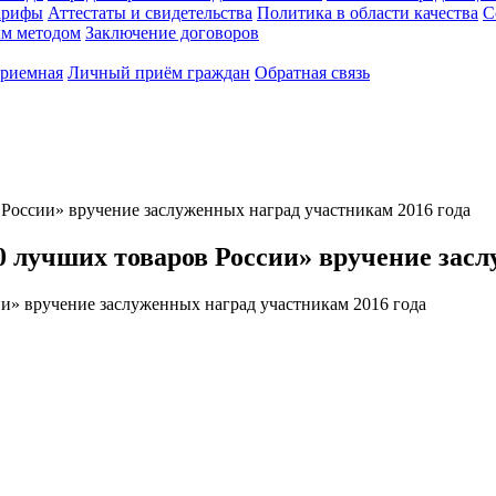
арифы
Аттестаты и свидетельства
Политика в области качества
С
ым методом
Заключение договоров
приемная
Личный приём граждан
Обратная связь
России» вручение заслуженных наград участникам 2016 года
 лучших товаров России» вручение засл
и» вручение заслуженных наград участникам 2016 года