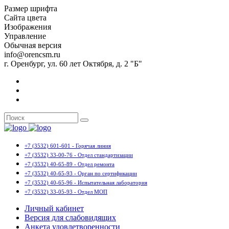
Размер шрифта
Сайта цвета
Изображения
Управление
Обычная версия
info@orencsm.ru
г. Оренбург, ул. 60 лет Октября, д. 2 "Б"
+7 (3532) 601-601 - Горячая линия
+7 (3532) 33-00-76 - Отдел стандартизации
+7 (3532) 40-65-89 - Отдел ремонта
+7 (3532) 40-65-93 - Орган по сертификации
+7 (3532) 40-65-96 - Испытательная лаборатория
+7 (3532) 33-05-93 - Отдел МОП
Личный кабинет
Версия для слабовидящих
Анкета удовлетворенности