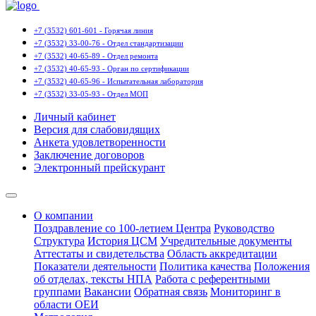
+7 (3532) 601-601 - Горячая линия
+7 (3532) 33-00-76 - Отдел стандартизации
+7 (3532) 40-65-89 - Отдел ремонта
+7 (3532) 40-65-93 - Орган по сертификации
+7 (3532) 40-65-96 - Испытательная лаборатория
+7 (3532) 33-05-93 - Отдел МОП
Личный кабинет
Версия для слабовидящих
Анкета удовлетворенности
Заключение договоров
Электронный прейскурант
О компании
Поздравление со 100-летием Центра
Руководство
Структура
История ЦСМ
Учредительные документы
Аттестаты и свидетельства
Область аккредитации
Показатели деятельности
Политика качества
Положения
об отделах, тексты НПА
Работа с референтными
группами
Вакансии
Обратная связь
Мониторинг в
области ОЕИ