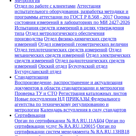
Метрология
Отдел по работе с клиентами
Аттестация
испытательного оборудования, разработка методики и
программы аттестации по ГОСТ Р 8.568 - 2017
Оценка
состояния измерений в лабораториях по МИ 2427-2026
Испытания средств измерений в целях утверждения
типа
Отдел метрологического обеспечения
производства
Отдел физико-химических средств
измерений
Отдел измерений геометрических величин
Отдел теплотехнических средств измерений
Отдел
механических средств измерений
Отдел электрических
средств измерений
Отдел радиотехнических средств
измерений
Орский отдел
Бузулукский отдел
Бугурусланский отдел
Стандартизация
Воспроизведение, распространение и актуализация
документов в области стандартизации и метрологии
Проверка ТУ и СТО
Регистрация каталожных листов
Новые поступления НД
ПРИКАЗЫ Федерального
агентства по техническому регулированию и
метрологии
Календарь вступления в силу стандартов
Сертификация
Орган по сертификации № RA RU.11АБ04
Орган по
сертификации услуг № RA.RU.120015
Орган по
сертификации систем менеджмента № RA.RU.13HB18