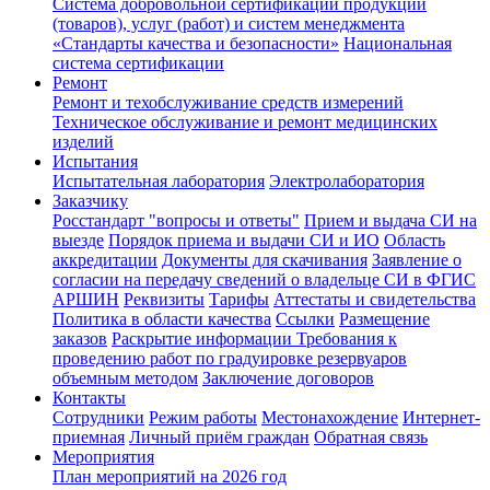
Система добровольной сертификации продукции
(товаров), услуг (работ) и систем менеджмента
«Стандарты качества и безопасности»
Национальная
система сертификации
Ремонт
Ремонт и техобслуживание средств измерений
Техническое обслуживание и ремонт медицинских
изделий
Испытания
Испытательная лаборатория
Электролаборатория
Заказчику
Росстандарт "вопросы и ответы"
Прием и выдача СИ на
выезде
Порядок приема и выдачи СИ и ИО
Область
аккредитации
Документы для скачивания
Заявление о
согласии на передачу сведений о владельце СИ в ФГИС
АРШИН
Реквизиты
Тарифы
Аттестаты и свидетельства
Политика в области качества
Ссылки
Размещение
заказов
Раскрытие информации
Требования к
проведению работ по градуировке резервуаров
объемным методом
Заключение договоров
Контакты
Сотрудники
Режим работы
Местонахождение
Интернет-
приемная
Личный приём граждан
Обратная связь
Мероприятия
План мероприятий на 2026 год