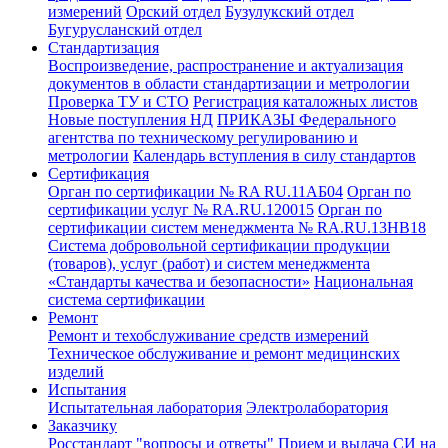
измерений
Орский отдел
Бузулукский отдел
Бугурусланский отдел
Стандартизация
Воспроизведение, распространение и актуализация
документов в области стандартизации и метрологии
Проверка ТУ и СТО
Регистрация каталожных листов
Новые поступления НД
ПРИКАЗЫ Федерального
агентства по техническому регулированию и
метрологии
Календарь вступления в силу стандартов
Сертификация
Орган по сертификации № RA RU.11АБ04
Орган по
сертификации услуг № RA.RU.120015
Орган по
сертификации систем менеджмента № RA.RU.13HB18
Система добровольной сертификации продукции
(товаров), услуг (работ) и систем менеджмента
«Стандарты качества и безопасности»
Национальная
система сертификации
Ремонт
Ремонт и техобслуживание средств измерений
Техническое обслуживание и ремонт медицинских
изделий
Испытания
Испытательная лаборатория
Электролаборатория
Заказчику
Росстандарт "вопросы и ответы"
Прием и выдача СИ на