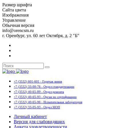
Размер шрифта
Сайта цвета
Изображения
Управление
Обычная версия
info@orencsm.ru
г. Оренбург, ул. 60 лет Октября, д. 2 "Б"
+7 (3532) 601-601 - Горячая линия
+7 (3532) 33-00-76 - Отдел стандартизации
+7 (3532) 40-65-89 - Отдел ремонта
+7 (3532) 40-65-93 - Орган по сертификации
+7 (3532) 40-65-96 - Испытательная лаборатория
+7 (3532) 33-05-93 - Отдел МОП
Личный кабинет
Версия для слабовидящих
Анкета удовлетворенности