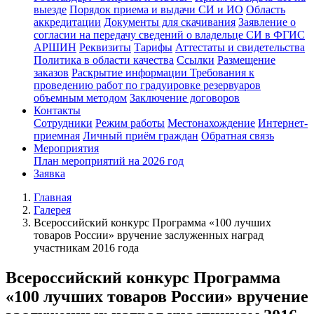
выезде
Порядок приема и выдачи СИ и ИО
Область
аккредитации
Документы для скачивания
Заявление о
согласии на передачу сведений о владельце СИ в ФГИС
АРШИН
Реквизиты
Тарифы
Аттестаты и свидетельства
Политика в области качества
Ссылки
Размещение
заказов
Раскрытие информации
Требования к
проведению работ по градуировке резервуаров
объемным методом
Заключение договоров
Контакты
Сотрудники
Режим работы
Местонахождение
Интернет-
приемная
Личный приём граждан
Обратная связь
Мероприятия
План мероприятий на 2026 год
Заявка
Главная
Галерея
Всероссийский конкурс Программа «100 лучших
товаров России» вручение заслуженных наград
участникам 2016 года
Всероссийский конкурс Программа
«100 лучших товаров России» вручение