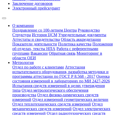
Заключение договоров
Электронный прейскурант
О компании
Поздравление со 100-летием Центра
Руководство
Структура
История ЦСМ
Учредительные документы
Аттестаты и свидетельства
Область аккредитации
Показатели деятельности
Политика качества
Положения
об отделах, тексты НПА
Работа с референтными
группами
Вакансии
Обратная связь
Мониторинг в
области ОЕИ
Метрология
Отдел по работе с клиентами
Аттестация
испытательного оборудования, разработка методики и
программы аттестации по ГОСТ Р 8.568 - 2017
Оценка
состояния измерений в лабораториях по МИ 2427-2026
Испытания средств измерений в целях утверждения
типа
Отдел метрологического обеспечения
производства
Отдел физико-химических средств
измерений
Отдел измерений геометрических величин
Отдел теплотехнических средств измерений
Отдел
механических средств измерений
Отдел электрических
средств измерений
Отдел радиотехнических средств