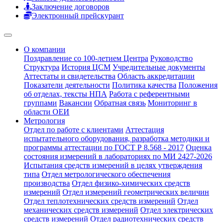
Заключение договоров
Электронный прейскурант
О компании
Поздравление со 100-летием Центра
Руководство
Структура
История ЦСМ
Учредительные документы
Аттестаты и свидетельства
Область аккредитации
Показатели деятельности
Политика качества
Положения
об отделах, тексты НПА
Работа с референтными
группами
Вакансии
Обратная связь
Мониторинг в
области ОЕИ
Метрология
Отдел по работе с клиентами
Аттестация
испытательного оборудования, разработка методики и
программы аттестации по ГОСТ Р 8.568 - 2017
Оценка
состояния измерений в лабораториях по МИ 2427-2026
Испытания средств измерений в целях утверждения
типа
Отдел метрологического обеспечения
производства
Отдел физико-химических средств
измерений
Отдел измерений геометрических величин
Отдел теплотехнических средств измерений
Отдел
механических средств измерений
Отдел электрических
средств измерений
Отдел радиотехнических средств