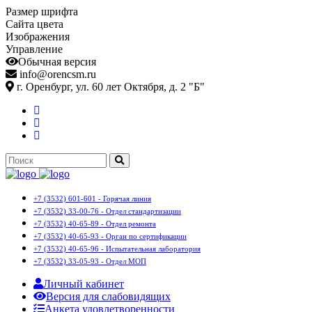
Размер шрифта
Сайта цвета
Изображения
Управление
Обычная версия
info@orencsm.ru
г. Оренбург, ул. 60 лет Октября, д. 2 "Б"
+7 (3532) 601-601 - Горячая линия
+7 (3532) 33-00-76 - Отдел стандартизации
+7 (3532) 40-65-89 - Отдел ремонта
+7 (3532) 40-65-93 - Орган по сертификации
+7 (3532) 40-65-96 - Испытательная лаборатория
+7 (3532) 33-05-93 - Отдел МОП
Личный кабинет
Версия для слабовидящих
Анкета удовлетворенности