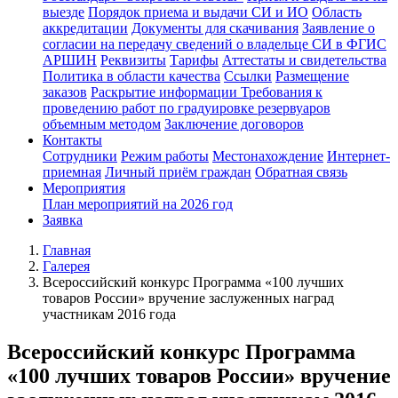
выезде
Порядок приема и выдачи СИ и ИО
Область
аккредитации
Документы для скачивания
Заявление о
согласии на передачу сведений о владельце СИ в ФГИС
АРШИН
Реквизиты
Тарифы
Аттестаты и свидетельства
Политика в области качества
Ссылки
Размещение
заказов
Раскрытие информации
Требования к
проведению работ по градуировке резервуаров
объемным методом
Заключение договоров
Контакты
Сотрудники
Режим работы
Местонахождение
Интернет-
приемная
Личный приём граждан
Обратная связь
Мероприятия
План мероприятий на 2026 год
Заявка
Главная
Галерея
Всероссийский конкурс Программа «100 лучших
товаров России» вручение заслуженных наград
участникам 2016 года
Всероссийский конкурс Программа
«100 лучших товаров России» вручение