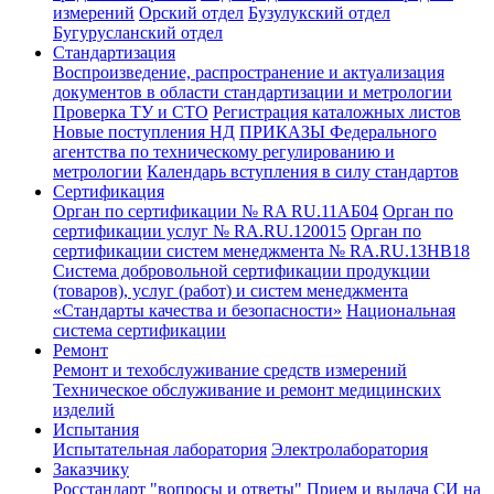
измерений
Орский отдел
Бузулукский отдел
Бугурусланский отдел
Стандартизация
Воспроизведение, распространение и актуализация
документов в области стандартизации и метрологии
Проверка ТУ и СТО
Регистрация каталожных листов
Новые поступления НД
ПРИКАЗЫ Федерального
агентства по техническому регулированию и
метрологии
Календарь вступления в силу стандартов
Сертификация
Орган по сертификации № RA RU.11АБ04
Орган по
сертификации услуг № RA.RU.120015
Орган по
сертификации систем менеджмента № RA.RU.13HB18
Система добровольной сертификации продукции
(товаров), услуг (работ) и систем менеджмента
«Стандарты качества и безопасности»
Национальная
система сертификации
Ремонт
Ремонт и техобслуживание средств измерений
Техническое обслуживание и ремонт медицинских
изделий
Испытания
Испытательная лаборатория
Электролаборатория
Заказчику
Росстандарт "вопросы и ответы"
Прием и выдача СИ на