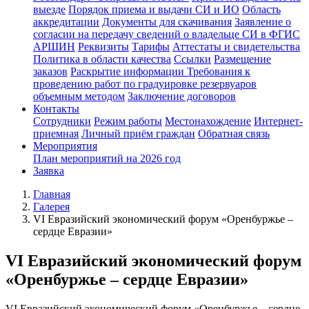
выезде
Порядок приема и выдачи СИ и ИО
Область
аккредитации
Документы для скачивания
Заявление о
согласии на передачу сведений о владельце СИ в ФГИС
АРШИН
Реквизиты
Тарифы
Аттестаты и свидетельства
Политика в области качества
Ссылки
Размещение
заказов
Раскрытие информации
Требования к
проведению работ по градуировке резервуаров
объемным методом
Заключение договоров
Контакты
Сотрудники
Режим работы
Местонахождение
Интернет-
приемная
Личный приём граждан
Обратная связь
Мероприятия
План мероприятий на 2026 год
Заявка
Главная
Галерея
VI Евразийский экономический форум «Оренбуржье –
сердце Евразии»
VI Евразийский экономический форум
«Оренбуржье – сердце Евразии»
VI Евразийский экономический форум «Оренбуржье – сердце