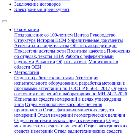
Заключение договоров
Электронный прейскурант
О компании
Поздравление со 100-летием Центра
Руководство
Структура
История ЦСМ
Учредительные документы
Аттестаты и свидетельства
Область аккредитации
Показатели деятельности
Политика качества
Положения
об отделах, тексты НПА
Работа с референтными
группами
Вакансии
Обратная связь
Мониторинг в
области ОЕИ
Метрология
Отдел по работе с клиентами
Аттестация
испытательного оборудования, разработка методики и
программы аттестации по ГОСТ Р 8.568 - 2017
Оценка
состояния измерений в лабораториях по МИ 2427-2026
Испытания средств измерений в целях утверждения
типа
Отдел метрологического обеспечения
производства
Отдел физико-химических средств
измерений
Отдел измерений геометрических величин
Отдел теплотехнических средств измерений
Отдел
механических средств измерений
Отдел электрических
средств измерений
Отдел радиотехнических средств