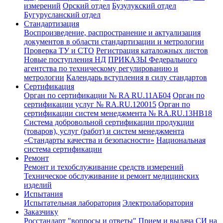
измерений
Орский отдел
Бузулукский отдел
Бугурусланский отдел
Стандартизация
Воспроизведение, распространение и актуализация
документов в области стандартизации и метрологии
Проверка ТУ и СТО
Регистрация каталожных листов
Новые поступления НД
ПРИКАЗЫ Федерального
агентства по техническому регулированию и
метрологии
Календарь вступления в силу стандартов
Сертификация
Орган по сертификации № RA RU.11АБ04
Орган по
сертификации услуг № RA.RU.120015
Орган по
сертификации систем менеджмента № RA.RU.13HB18
Система добровольной сертификации продукции
(товаров), услуг (работ) и систем менеджмента
«Стандарты качества и безопасности»
Национальная
система сертификации
Ремонт
Ремонт и техобслуживание средств измерений
Техническое обслуживание и ремонт медицинских
изделий
Испытания
Испытательная лаборатория
Электролаборатория
Заказчику
Росстандарт "вопросы и ответы"
Прием и выдача СИ на