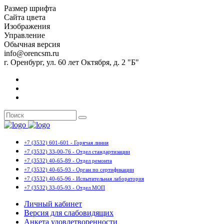
Размер шрифта
Сайта цвета
Изображения
Управление
Обычная версия
info@orencsm.ru
г. Оренбург, ул. 60 лет Октября, д. 2 "Б"
+7 (3532) 601-601 - Горячая линия
+7 (3532) 33-00-76 - Отдел стандартизации
+7 (3532) 40-65-89 - Отдел ремонта
+7 (3532) 40-65-93 - Орган по сертификации
+7 (3532) 40-65-96 - Испытательная лаборатория
+7 (3532) 33-05-93 - Отдел МОП
Личный кабинет
Версия для слабовидящих
Анкета удовлетворенности