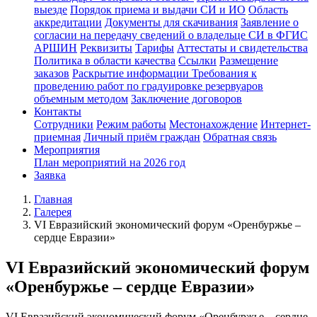
выезде
Порядок приема и выдачи СИ и ИО
Область
аккредитации
Документы для скачивания
Заявление о
согласии на передачу сведений о владельце СИ в ФГИС
АРШИН
Реквизиты
Тарифы
Аттестаты и свидетельства
Политика в области качества
Ссылки
Размещение
заказов
Раскрытие информации
Требования к
проведению работ по градуировке резервуаров
объемным методом
Заключение договоров
Контакты
Сотрудники
Режим работы
Местонахождение
Интернет-
приемная
Личный приём граждан
Обратная связь
Мероприятия
План мероприятий на 2026 год
Заявка
Главная
Галерея
VI Евразийский экономический форум «Оренбуржье –
сердце Евразии»
VI Евразийский экономический форум
«Оренбуржье – сердце Евразии»
VI Евразийский экономический форум «Оренбуржье – сердце