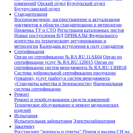
измерений
Орский отдел
Бузулукский отдел
Бугурусланский отдел
Стандартизация
Воспроизведение, распространение и актуализация
документов в области стандартизации и метрологии
Проверка ТУ и СТО
Регистрация каталожных листов
Новые поступления НД
ПРИКАЗЫ Федерального
агентства по техническому регулированию и
метрологии
Календарь вступления в силу стандартов
Сертификация
Орган по сертификации № RA RU.11АБ04
Орган по
сертификации услуг № RA.RU.120015
Орган по
сертификации систем менеджмента № RA.RU.13HB18
Система добровольной сертификации продукции
(товаров), услуг (работ) и систем менеджмента
«Стандарты качества и безопасности»
Национальная
система сертификации
Ремонт
Ремонт и техобслуживание средств измерений
Техническое обслуживание и ремонт медицинских
изделий
Испытания
Испытательная лаборатория
Электролаборатория
Заказчику
Росстандарт "вопросы и ответы"
Прием и выдача СИ на