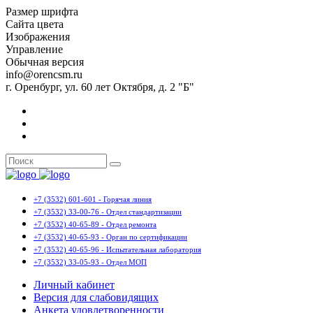
Размер шрифта
Сайта цвета
Изображения
Управление
Обычная версия
info@orencsm.ru
г. Оренбург, ул. 60 лет Октября, д. 2 "Б"
+7 (3532) 601-601 - Горячая линия
+7 (3532) 33-00-76 - Отдел стандартизации
+7 (3532) 40-65-89 - Отдел ремонта
+7 (3532) 40-65-93 - Орган по сертификации
+7 (3532) 40-65-96 - Испытательная лаборатория
+7 (3532) 33-05-93 - Отдел МОП
Личный кабинет
Версия для слабовидящих
Анкета удовлетворенности