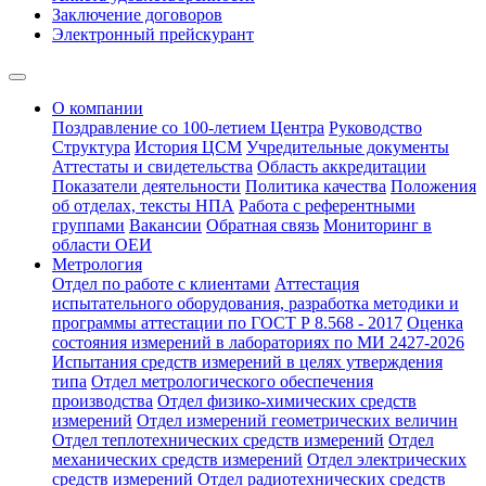
Заключение договоров
Электронный прейскурант
О компании
Поздравление со 100-летием Центра
Руководство
Структура
История ЦСМ
Учредительные документы
Аттестаты и свидетельства
Область аккредитации
Показатели деятельности
Политика качества
Положения
об отделах, тексты НПА
Работа с референтными
группами
Вакансии
Обратная связь
Мониторинг в
области ОЕИ
Метрология
Отдел по работе с клиентами
Аттестация
испытательного оборудования, разработка методики и
программы аттестации по ГОСТ Р 8.568 - 2017
Оценка
состояния измерений в лабораториях по МИ 2427-2026
Испытания средств измерений в целях утверждения
типа
Отдел метрологического обеспечения
производства
Отдел физико-химических средств
измерений
Отдел измерений геометрических величин
Отдел теплотехнических средств измерений
Отдел
механических средств измерений
Отдел электрических
средств измерений
Отдел радиотехнических средств