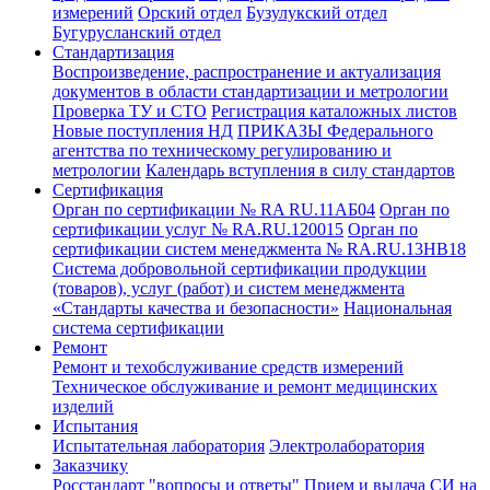
измерений
Орский отдел
Бузулукский отдел
Бугурусланский отдел
Стандартизация
Воспроизведение, распространение и актуализация
документов в области стандартизации и метрологии
Проверка ТУ и СТО
Регистрация каталожных листов
Новые поступления НД
ПРИКАЗЫ Федерального
агентства по техническому регулированию и
метрологии
Календарь вступления в силу стандартов
Сертификация
Орган по сертификации № RA RU.11АБ04
Орган по
сертификации услуг № RA.RU.120015
Орган по
сертификации систем менеджмента № RA.RU.13HB18
Система добровольной сертификации продукции
(товаров), услуг (работ) и систем менеджмента
«Стандарты качества и безопасности»
Национальная
система сертификации
Ремонт
Ремонт и техобслуживание средств измерений
Техническое обслуживание и ремонт медицинских
изделий
Испытания
Испытательная лаборатория
Электролаборатория
Заказчику
Росстандарт "вопросы и ответы"
Прием и выдача СИ на