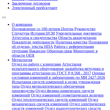
Заключение договоров
Электронный прейскурант
О компании
Поздравление со 100-летием Центра
Руководство
Структура
История ЦСМ
Учредительные документы
Аттестаты и свидетельства
Область аккредитации
Показатели деятельности
Политика качества
Положения
об отделах, тексты НПА
Работа с референтными
группами
Вакансии
Обратная связь
Мониторинг в
области ОЕИ
Метрология
Отдел по работе с клиентами
Аттестация
испытательного оборудования, разработка методики и
программы аттестации по ГОСТ Р 8.568 - 2017
Оценка
состояния измерений в лабораториях по МИ 2427-2026
Испытания средств измерений в целях утверждения
типа
Отдел метрологического обеспечения
производства
Отдел физико-химических средств
измерений
Отдел измерений геометрических величин
Отдел теплотехнических средств измерений
Отдел
механических средств измерений
Отдел электрических
средств измерений
Отдел радиотехнических средств