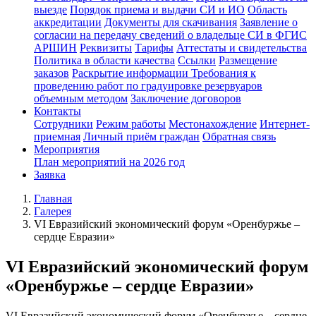
выезде
Порядок приема и выдачи СИ и ИО
Область
аккредитации
Документы для скачивания
Заявление о
согласии на передачу сведений о владельце СИ в ФГИС
АРШИН
Реквизиты
Тарифы
Аттестаты и свидетельства
Политика в области качества
Ссылки
Размещение
заказов
Раскрытие информации
Требования к
проведению работ по градуировке резервуаров
объемным методом
Заключение договоров
Контакты
Сотрудники
Режим работы
Местонахождение
Интернет-
приемная
Личный приём граждан
Обратная связь
Мероприятия
План мероприятий на 2026 год
Заявка
Главная
Галерея
VI Евразийский экономический форум «Оренбуржье –
сердце Евразии»
VI Евразийский экономический форум
«Оренбуржье – сердце Евразии»
VI Евразийский экономический форум «Оренбуржье – сердце