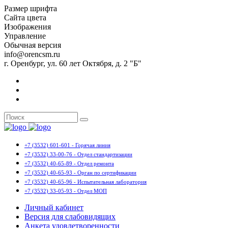
Размер шрифта
Сайта цвета
Изображения
Управление
Обычная версия
info@orencsm.ru
г. Оренбург, ул. 60 лет Октября, д. 2 "Б"
+7 (3532) 601-601 - Горячая линия
+7 (3532) 33-00-76 - Отдел стандартизации
+7 (3532) 40-65-89 - Отдел ремонта
+7 (3532) 40-65-93 - Орган по сертификации
+7 (3532) 40-65-96 - Испытательная лаборатория
+7 (3532) 33-05-93 - Отдел МОП
Личный кабинет
Версия для слабовидящих
Анкета удовлетворенности