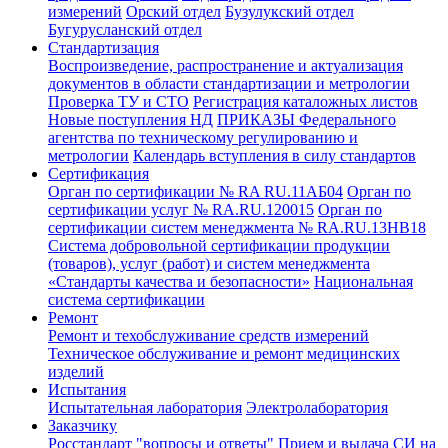
измерений
Орский отдел
Бузулукский отдел
Бугурусланский отдел
Стандартизация
Воспроизведение, распространение и актуализация
документов в области стандартизации и метрологии
Проверка ТУ и СТО
Регистрация каталожных листов
Новые поступления НД
ПРИКАЗЫ Федерального
агентства по техническому регулированию и
метрологии
Календарь вступления в силу стандартов
Сертификация
Орган по сертификации № RA RU.11АБ04
Орган по
сертификации услуг № RA.RU.120015
Орган по
сертификации систем менеджмента № RA.RU.13HB18
Система добровольной сертификации продукции
(товаров), услуг (работ) и систем менеджмента
«Стандарты качества и безопасности»
Национальная
система сертификации
Ремонт
Ремонт и техобслуживание средств измерений
Техническое обслуживание и ремонт медицинских
изделий
Испытания
Испытательная лаборатория
Электролаборатория
Заказчику
Росстандарт "вопросы и ответы"
Прием и выдача СИ на