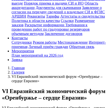
выезде
Порядок приема и выдачи СИ и ИО
Область
аккредитации
Документы для скачивания
Заявление о
согласии на передачу сведений о владельце СИ в ФГИС
АРШИН
Реквизиты
Тарифы
Аттестаты и свидетельства
Политика в области качества
Ссылки
Размещение
заказов
Раскрытие информации
Требования к
проведению работ по градуировке резервуаров
объемным методом
Заключение договоров
Контакты
Сотрудники
Режим работы
Местонахождение
Интернет-
приемная
Личный приём граждан
Обратная связь
Мероприятия
План мероприятий на 2026 год
Заявка
Главная
Галерея
VI Евразийский экономический форум «Оренбуржье –
сердце Евразии»
VI Евразийский экономический форум
«Оренбуржье – сердце Евразии»
VI Евразийский экономический форум «Оренбуржье – сердце