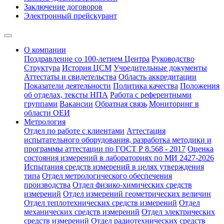
Заключение договоров
Электронный прейскурант
О компании
Поздравление со 100-летием Центра
Руководство
Структура
История ЦСМ
Учредительные документы
Аттестаты и свидетельства
Область аккредитации
Показатели деятельности
Политика качества
Положения
об отделах, тексты НПА
Работа с референтными
группами
Вакансии
Обратная связь
Мониторинг в
области ОЕИ
Метрология
Отдел по работе с клиентами
Аттестация
испытательного оборудования, разработка методики и
программы аттестации по ГОСТ Р 8.568 - 2017
Оценка
состояния измерений в лабораториях по МИ 2427-2026
Испытания средств измерений в целях утверждения
типа
Отдел метрологического обеспечения
производства
Отдел физико-химических средств
измерений
Отдел измерений геометрических величин
Отдел теплотехнических средств измерений
Отдел
механических средств измерений
Отдел электрических
средств измерений
Отдел радиотехнических средств