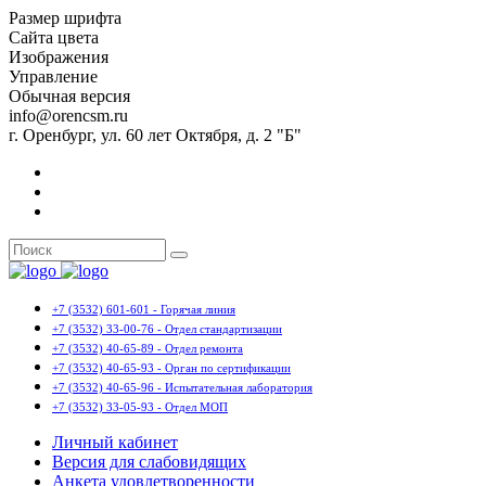
Размер шрифта
Сайта цвета
Изображения
Управление
Обычная версия
info@orencsm.ru
г. Оренбург, ул. 60 лет Октября, д. 2 "Б"
+7 (3532) 601-601 - Горячая линия
+7 (3532) 33-00-76 - Отдел стандартизации
+7 (3532) 40-65-89 - Отдел ремонта
+7 (3532) 40-65-93 - Орган по сертификации
+7 (3532) 40-65-96 - Испытательная лаборатория
+7 (3532) 33-05-93 - Отдел МОП
Личный кабинет
Версия для слабовидящих
Анкета удовлетворенности