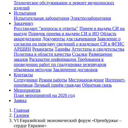
Техническое обслуживание и ремонт медицинских
изделий
Испытания
Испытательная лаборатория
Электролаборатория
Заказчику
Росстандарт "вопросы и ответы"
Прием и выдача СИ на
выезде
Порядок приема и выдачи СИ и ИО
Область
аккредитации
Документы для скачивания
Заявление о
согласии на передачу сведений о владельце СИ в ФГИС
АРШИН
Реквизиты
Тарифы
Аттестаты и свидетельства
Политика в области качества
Ссылки
Размещение
заказов
Раскрытие информации
Требования к
проведению работ по градуировке резервуаров
объемным методом
Заключение договоров
Контакты
Сотрудники
Режим работы
Местонахождение
Интернет-
приемная
Личный приём граждан
Обратная связь
Мероприятия
План мероприятий на 2026 год
Заявка
Главная
Галерея
VI Евразийский экономический форум «Оренбуржье –
сердце Евразии»