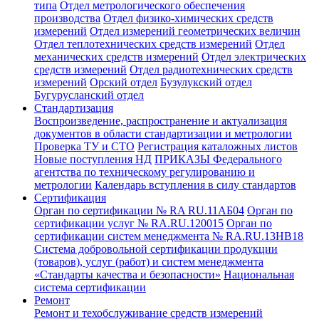
типа
Отдел метрологического обеспечения
производства
Отдел физико-химических средств
измерений
Отдел измерений геометрических величин
Отдел теплотехнических средств измерений
Отдел
механических средств измерений
Отдел электрических
средств измерений
Отдел радиотехнических средств
измерений
Орский отдел
Бузулукский отдел
Бугурусланский отдел
Стандартизация
Воспроизведение, распространение и актуализация
документов в области стандартизации и метрологии
Проверка ТУ и СТО
Регистрация каталожных листов
Новые поступления НД
ПРИКАЗЫ Федерального
агентства по техническому регулированию и
метрологии
Календарь вступления в силу стандартов
Сертификация
Орган по сертификации № RA RU.11АБ04
Орган по
сертификации услуг № RA.RU.120015
Орган по
сертификации систем менеджмента № RA.RU.13HB18
Система добровольной сертификации продукции
(товаров), услуг (работ) и систем менеджмента
«Стандарты качества и безопасности»
Национальная
система сертификации
Ремонт
Ремонт и техобслуживание средств измерений