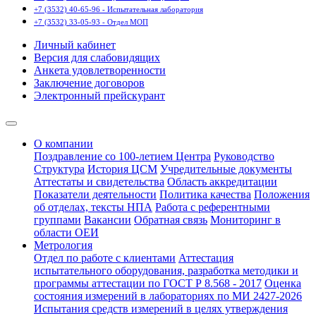
+7 (3532) 40-65-96 - Испытательная лаборатория
+7 (3532) 33-05-93 - Отдел МОП
Личный кабинет
Версия для слабовидящих
Анкета удовлетворенности
Заключение договоров
Электронный прейскурант
О компании
Поздравление со 100-летием Центра
Руководство
Структура
История ЦСМ
Учредительные документы
Аттестаты и свидетельства
Область аккредитации
Показатели деятельности
Политика качества
Положения
об отделах, тексты НПА
Работа с референтными
группами
Вакансии
Обратная связь
Мониторинг в
области ОЕИ
Метрология
Отдел по работе с клиентами
Аттестация
испытательного оборудования, разработка методики и
программы аттестации по ГОСТ Р 8.568 - 2017
Оценка
состояния измерений в лабораториях по МИ 2427-2026
Испытания средств измерений в целях утверждения