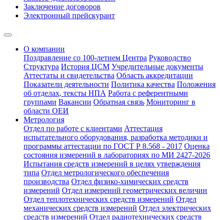
Заключение договоров
Электронный прейскурант
О компании
Поздравление со 100-летием Центра
Руководство
Структура
История ЦСМ
Учредительные документы
Аттестаты и свидетельства
Область аккредитации
Показатели деятельности
Политика качества
Положения
об отделах, тексты НПА
Работа с референтными
группами
Вакансии
Обратная связь
Мониторинг в
области ОЕИ
Метрология
Отдел по работе с клиентами
Аттестация
испытательного оборудования, разработка методики и
программы аттестации по ГОСТ Р 8.568 - 2017
Оценка
состояния измерений в лабораториях по МИ 2427-2026
Испытания средств измерений в целях утверждения
типа
Отдел метрологического обеспечения
производства
Отдел физико-химических средств
измерений
Отдел измерений геометрических величин
Отдел теплотехнических средств измерений
Отдел
механических средств измерений
Отдел электрических
средств измерений
Отдел радиотехнических средств