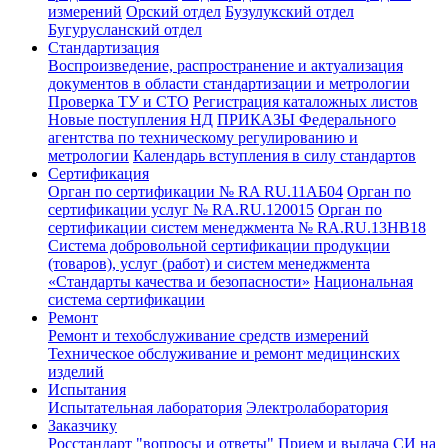
измерений
Орский отдел
Бузулукский отдел
Бугурусланский отдел
Стандартизация
Воспроизведение, распространение и актуализация
документов в области стандартизации и метрологии
Проверка ТУ и СТО
Регистрация каталожных листов
Новые поступления НД
ПРИКАЗЫ Федерального
агентства по техническому регулированию и
метрологии
Календарь вступления в силу стандартов
Сертификация
Орган по сертификации № RA RU.11АБ04
Орган по
сертификации услуг № RA.RU.120015
Орган по
сертификации систем менеджмента № RA.RU.13HB18
Система добровольной сертификации продукции
(товаров), услуг (работ) и систем менеджмента
«Стандарты качества и безопасности»
Национальная
система сертификации
Ремонт
Ремонт и техобслуживание средств измерений
Техническое обслуживание и ремонт медицинских
изделий
Испытания
Испытательная лаборатория
Электролаборатория
Заказчику
Росстандарт "вопросы и ответы"
Прием и выдача СИ на