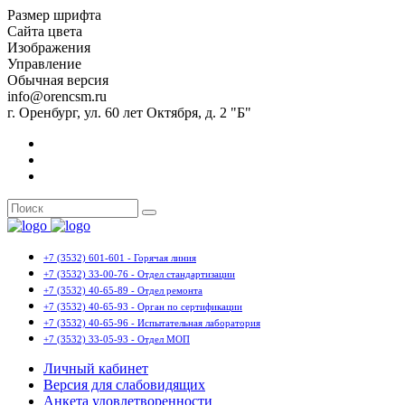
Размер шрифта
Сайта цвета
Изображения
Управление
Обычная версия
info@orencsm.ru
г. Оренбург, ул. 60 лет Октября, д. 2 "Б"
+7 (3532) 601-601 - Горячая линия
+7 (3532) 33-00-76 - Отдел стандартизации
+7 (3532) 40-65-89 - Отдел ремонта
+7 (3532) 40-65-93 - Орган по сертификации
+7 (3532) 40-65-96 - Испытательная лаборатория
+7 (3532) 33-05-93 - Отдел МОП
Личный кабинет
Версия для слабовидящих
Анкета удовлетворенности