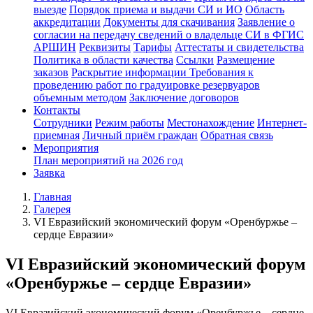
выезде
Порядок приема и выдачи СИ и ИО
Область
аккредитации
Документы для скачивания
Заявление о
согласии на передачу сведений о владельце СИ в ФГИС
АРШИН
Реквизиты
Тарифы
Аттестаты и свидетельства
Политика в области качества
Ссылки
Размещение
заказов
Раскрытие информации
Требования к
проведению работ по градуировке резервуаров
объемным методом
Заключение договоров
Контакты
Сотрудники
Режим работы
Местонахождение
Интернет-
приемная
Личный приём граждан
Обратная связь
Мероприятия
План мероприятий на 2026 год
Заявка
Главная
Галерея
VI Евразийский экономический форум «Оренбуржье –
сердце Евразии»
VI Евразийский экономический форум
«Оренбуржье – сердце Евразии»
VI Евразийский экономический форум «Оренбуржье – сердце