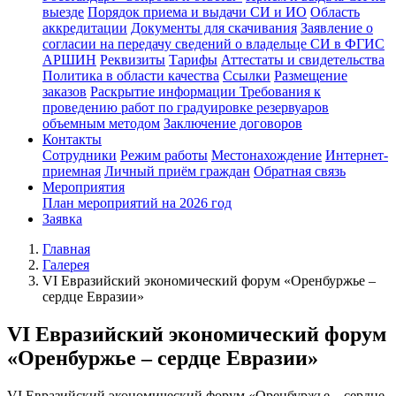
выезде
Порядок приема и выдачи СИ и ИО
Область
аккредитации
Документы для скачивания
Заявление о
согласии на передачу сведений о владельце СИ в ФГИС
АРШИН
Реквизиты
Тарифы
Аттестаты и свидетельства
Политика в области качества
Ссылки
Размещение
заказов
Раскрытие информации
Требования к
проведению работ по градуировке резервуаров
объемным методом
Заключение договоров
Контакты
Сотрудники
Режим работы
Местонахождение
Интернет-
приемная
Личный приём граждан
Обратная связь
Мероприятия
План мероприятий на 2026 год
Заявка
Главная
Галерея
VI Евразийский экономический форум «Оренбуржье –
сердце Евразии»
VI Евразийский экономический форум
«Оренбуржье – сердце Евразии»
VI Евразийский экономический форум «Оренбуржье – сердце