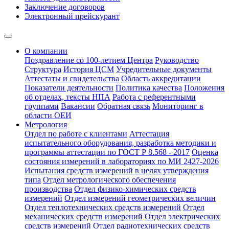
Заключение договоров
Электронный прейскурант
О компании
Поздравление со 100-летием Центра
Руководство
Структура
История ЦСМ
Учредительные документы
Аттестаты и свидетельства
Область аккредитации
Показатели деятельности
Политика качества
Положения
об отделах, тексты НПА
Работа с референтными
группами
Вакансии
Обратная связь
Мониторинг в
области ОЕИ
Метрология
Отдел по работе с клиентами
Аттестация
испытательного оборудования, разработка методики и
программы аттестации по ГОСТ Р 8.568 - 2017
Оценка
состояния измерений в лабораториях по МИ 2427-2026
Испытания средств измерений в целях утверждения
типа
Отдел метрологического обеспечения
производства
Отдел физико-химических средств
измерений
Отдел измерений геометрических величин
Отдел теплотехнических средств измерений
Отдел
механических средств измерений
Отдел электрических
средств измерений
Отдел радиотехнических средств