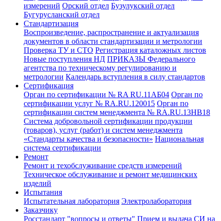
измерений
Орский отдел
Бузулукский отдел
Бугурусланский отдел
Стандартизация
Воспроизведение, распространение и актуализация
документов в области стандартизации и метрологии
Проверка ТУ и СТО
Регистрация каталожных листов
Новые поступления НД
ПРИКАЗЫ Федерального
агентства по техническому регулированию и
метрологии
Календарь вступления в силу стандартов
Сертификация
Орган по сертификации № RA RU.11АБ04
Орган по
сертификации услуг № RA.RU.120015
Орган по
сертификации систем менеджмента № RA.RU.13HB18
Система добровольной сертификации продукции
(товаров), услуг (работ) и систем менеджмента
«Стандарты качества и безопасности»
Национальная
система сертификации
Ремонт
Ремонт и техобслуживание средств измерений
Техническое обслуживание и ремонт медицинских
изделий
Испытания
Испытательная лаборатория
Электролаборатория
Заказчику
Росстандарт "вопросы и ответы"
Прием и выдача СИ на