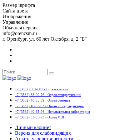
Размер шрифта
Сайта цвета
Изображения
Управление
Обычная версия
info@orencsm.ru
г. Оренбург, ул. 60 лет Октября, д. 2 "Б"
+7 (3532) 601-601 - Горячая линия
+7 (3532) 33-00-76 - Отдел стандартизации
+7 (3532) 40-65-89 - Отдел ремонта
+7 (3532) 40-65-93 - Орган по сертификации
+7 (3532) 40-65-96 - Испытательная лаборатория
+7 (3532) 33-05-93 - Отдел МОП
Личный кабинет
Версия для слабовидящих
Анкета удовлетворенности