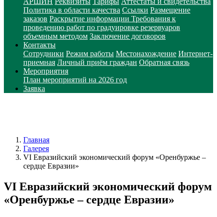
АРШИН
Реквизиты
Тарифы
Аттестаты и свидетельства
Политика в области качества
Ссылки
Размещение
заказов
Раскрытие информации
Требования к
проведению работ по градуировке резервуаров
объемным методом
Заключение договоров
Контакты
Сотрудники
Режим работы
Местонахождение
Интернет-
приемная
Личный приём граждан
Обратная связь
Мероприятия
План мероприятий на 2026 год
Заявка
Главная
Галерея
VI Евразийский экономический форум «Оренбуржье –
сердце Евразии»
VI Евразийский экономический форум
«Оренбуржье – сердце Евразии»