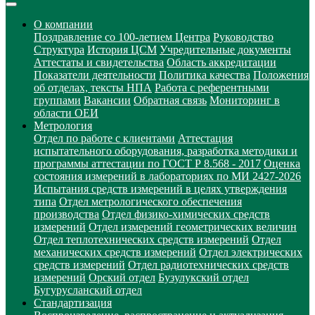
О компании
Поздравление со 100-летием Центра
Руководство
Структура
История ЦСМ
Учредительные документы
Аттестаты и свидетельства
Область аккредитации
Показатели деятельности
Политика качества
Положения
об отделах, тексты НПА
Работа с референтными
группами
Вакансии
Обратная связь
Мониторинг в
области ОЕИ
Метрология
Отдел по работе с клиентами
Аттестация
испытательного оборудования, разработка методики и
программы аттестации по ГОСТ Р 8.568 - 2017
Оценка
состояния измерений в лабораториях по МИ 2427-2026
Испытания средств измерений в целях утверждения
типа
Отдел метрологического обеспечения
производства
Отдел физико-химических средств
измерений
Отдел измерений геометрических величин
Отдел теплотехнических средств измерений
Отдел
механических средств измерений
Отдел электрических
средств измерений
Отдел радиотехнических средств
измерений
Орский отдел
Бузулукский отдел
Бугурусланский отдел
Стандартизация