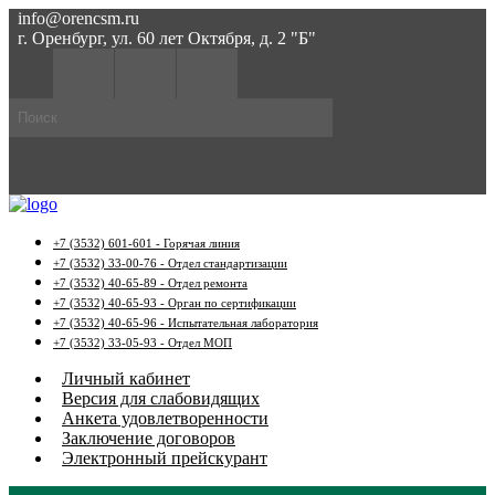
info@orencsm.ru
г. Оренбург, ул. 60 лет Октября, д. 2 "Б"
+7 (3532) 601-601 - Горячая линия
+7 (3532) 33-00-76 - Отдел стандартизации
+7 (3532) 40-65-89 - Отдел ремонта
+7 (3532) 40-65-93 - Орган по сертификации
+7 (3532) 40-65-96 - Испытательная лаборатория
+7 (3532) 33-05-93 - Отдел МОП
Личный кабинет
Версия для слабовидящих
Анкета удовлетворенности
Заключение договоров
Электронный прейскурант