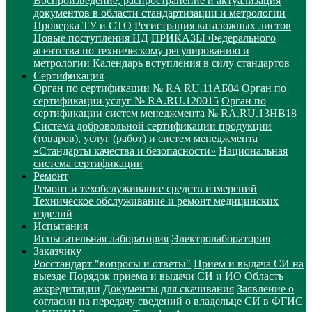
Воспроизведение, распространение и актуализация
документов в области стандартизации и метрологии
Проверка ТУ и СТО
Регистрация каталожных листов
Новые поступления НД
ПРИКАЗЫ Федерального
агентства по техническому регулированию и
метрологии
Календарь вступления в силу стандартов
Сертификация
Орган по сертификации № RA RU.11АБ04
Орган по
сертификации услуг № RA.RU.120015
Орган по
сертификации систем менеджмента № RA.RU.13HB18
Система добровольной сертификации продукции
(товаров), услуг (работ) и систем менеджмента
«Стандарты качества и безопасности»
Национальная
система сертификации
Ремонт
Ремонт и техобслуживание средств измерений
Техническое обслуживание и ремонт медицинских
изделий
Испытания
Испытательная лаборатория
Электролаборатория
Заказчику
Росстандарт "вопросы и ответы"
Прием и выдача СИ на
выезде
Порядок приема и выдачи СИ и ИО
Область
аккредитации
Документы для скачивания
Заявление о
согласии на передачу сведений о владельце СИ в ФГИС