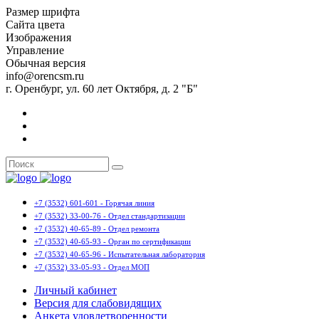
Размер шрифта
Сайта цвета
Изображения
Управление
Обычная версия
info@orencsm.ru
г. Оренбург, ул. 60 лет Октября, д. 2 "Б"
+7 (3532) 601-601 - Горячая линия
+7 (3532) 33-00-76 - Отдел стандартизации
+7 (3532) 40-65-89 - Отдел ремонта
+7 (3532) 40-65-93 - Орган по сертификации
+7 (3532) 40-65-96 - Испытательная лаборатория
+7 (3532) 33-05-93 - Отдел МОП
Личный кабинет
Версия для слабовидящих
Анкета удовлетворенности