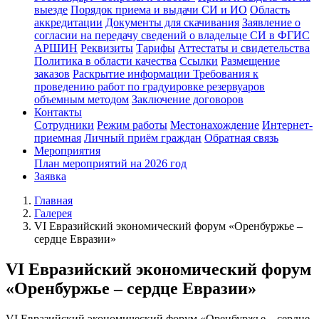
выезде
Порядок приема и выдачи СИ и ИО
Область
аккредитации
Документы для скачивания
Заявление о
согласии на передачу сведений о владельце СИ в ФГИС
АРШИН
Реквизиты
Тарифы
Аттестаты и свидетельства
Политика в области качества
Ссылки
Размещение
заказов
Раскрытие информации
Требования к
проведению работ по градуировке резервуаров
объемным методом
Заключение договоров
Контакты
Сотрудники
Режим работы
Местонахождение
Интернет-
приемная
Личный приём граждан
Обратная связь
Мероприятия
План мероприятий на 2026 год
Заявка
Главная
Галерея
VI Евразийский экономический форум «Оренбуржье –
сердце Евразии»
VI Евразийский экономический форум
«Оренбуржье – сердце Евразии»
VI Евразийский экономический форум «Оренбуржье – сердце