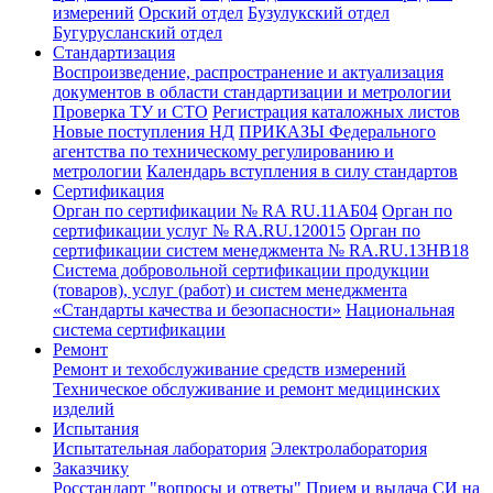
измерений
Орский отдел
Бузулукский отдел
Бугурусланский отдел
Стандартизация
Воспроизведение, распространение и актуализация
документов в области стандартизации и метрологии
Проверка ТУ и СТО
Регистрация каталожных листов
Новые поступления НД
ПРИКАЗЫ Федерального
агентства по техническому регулированию и
метрологии
Календарь вступления в силу стандартов
Сертификация
Орган по сертификации № RA RU.11АБ04
Орган по
сертификации услуг № RA.RU.120015
Орган по
сертификации систем менеджмента № RA.RU.13HB18
Система добровольной сертификации продукции
(товаров), услуг (работ) и систем менеджмента
«Стандарты качества и безопасности»
Национальная
система сертификации
Ремонт
Ремонт и техобслуживание средств измерений
Техническое обслуживание и ремонт медицинских
изделий
Испытания
Испытательная лаборатория
Электролаборатория
Заказчику
Росстандарт "вопросы и ответы"
Прием и выдача СИ на