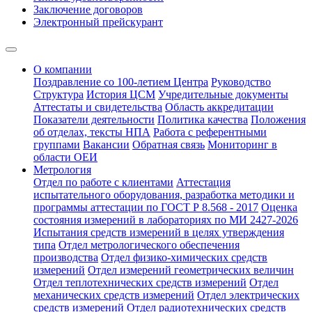
Заключение договоров
Электронный прейскурант
О компании
Поздравление со 100-летием Центра
Руководство
Структура
История ЦСМ
Учредительные документы
Аттестаты и свидетельства
Область аккредитации
Показатели деятельности
Политика качества
Положения
об отделах, тексты НПА
Работа с референтными
группами
Вакансии
Обратная связь
Мониторинг в
области ОЕИ
Метрология
Отдел по работе с клиентами
Аттестация
испытательного оборудования, разработка методики и
программы аттестации по ГОСТ Р 8.568 - 2017
Оценка
состояния измерений в лабораториях по МИ 2427-2026
Испытания средств измерений в целях утверждения
типа
Отдел метрологического обеспечения
производства
Отдел физико-химических средств
измерений
Отдел измерений геометрических величин
Отдел теплотехнических средств измерений
Отдел
механических средств измерений
Отдел электрических
средств измерений
Отдел радиотехнических средств