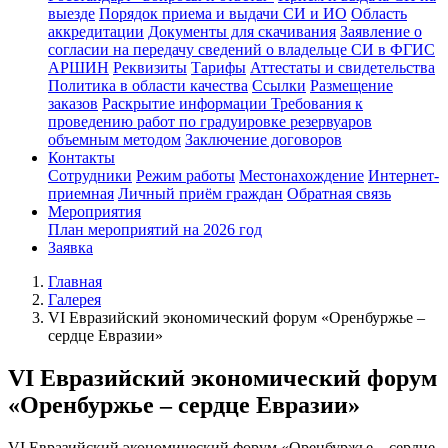
выезде
Порядок приема и выдачи СИ и ИО
Область
аккредитации
Документы для скачивания
Заявление о
согласии на передачу сведений о владельце СИ в ФГИС
АРШИН
Реквизиты
Тарифы
Аттестаты и свидетельства
Политика в области качества
Ссылки
Размещение
заказов
Раскрытие информации
Требования к
проведению работ по градуировке резервуаров
объемным методом
Заключение договоров
Контакты
Сотрудники
Режим работы
Местонахождение
Интернет-
приемная
Личный приём граждан
Обратная связь
Мероприятия
План мероприятий на 2026 год
Заявка
Главная
Галерея
VI Евразийский экономический форум «Оренбуржье –
сердце Евразии»
VI Евразийский экономический форум
«Оренбуржье – сердце Евразии»
VI Евразийский экономический форум «Оренбуржье – сердце