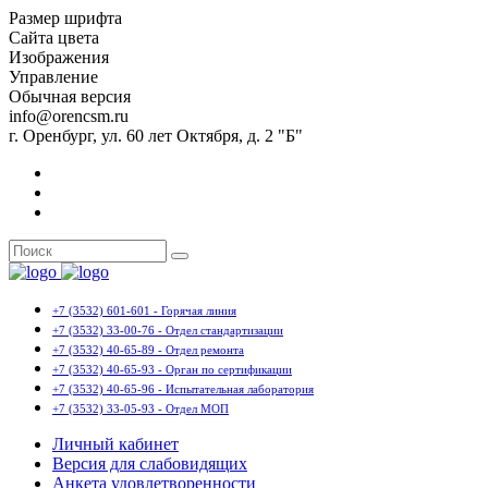
Размер шрифта
Сайта цвета
Изображения
Управление
Обычная версия
info@orencsm.ru
г. Оренбург, ул. 60 лет Октября, д. 2 "Б"
+7 (3532) 601-601 - Горячая линия
+7 (3532) 33-00-76 - Отдел стандартизации
+7 (3532) 40-65-89 - Отдел ремонта
+7 (3532) 40-65-93 - Орган по сертификации
+7 (3532) 40-65-96 - Испытательная лаборатория
+7 (3532) 33-05-93 - Отдел МОП
Личный кабинет
Версия для слабовидящих
Анкета удовлетворенности