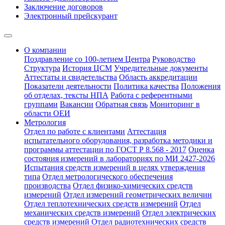
Заключение договоров
Электронный прейскурант
О компании
Поздравление со 100-летием Центра
Руководство
Структура
История ЦСМ
Учредительные документы
Аттестаты и свидетельства
Область аккредитации
Показатели деятельности
Политика качества
Положения
об отделах, тексты НПА
Работа с референтными
группами
Вакансии
Обратная связь
Мониторинг в
области ОЕИ
Метрология
Отдел по работе с клиентами
Аттестация
испытательного оборудования, разработка методики и
программы аттестации по ГОСТ Р 8.568 - 2017
Оценка
состояния измерений в лабораториях по МИ 2427-2026
Испытания средств измерений в целях утверждения
типа
Отдел метрологического обеспечения
производства
Отдел физико-химических средств
измерений
Отдел измерений геометрических величин
Отдел теплотехнических средств измерений
Отдел
механических средств измерений
Отдел электрических
средств измерений
Отдел радиотехнических средств