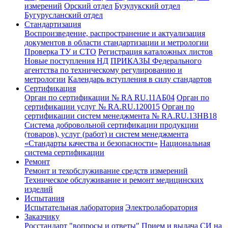
измерений
Орский отдел
Бузулукский отдел
Бугурусланский отдел
Стандартизация
Воспроизведение, распространение и актуализация
документов в области стандартизации и метрологии
Проверка ТУ и СТО
Регистрация каталожных листов
Новые поступления НД
ПРИКАЗЫ Федерального
агентства по техническому регулированию и
метрологии
Календарь вступления в силу стандартов
Сертификация
Орган по сертификации № RA RU.11АБ04
Орган по
сертификации услуг № RA.RU.120015
Орган по
сертификации систем менеджмента № RA.RU.13HB18
Система добровольной сертификации продукции
(товаров), услуг (работ) и систем менеджмента
«Стандарты качества и безопасности»
Национальная
система сертификации
Ремонт
Ремонт и техобслуживание средств измерений
Техническое обслуживание и ремонт медицинских
изделий
Испытания
Испытательная лаборатория
Электролаборатория
Заказчику
Росстандарт "вопросы и ответы"
Прием и выдача СИ на