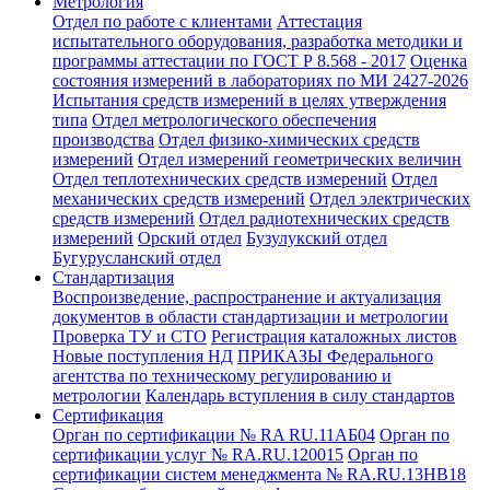
Метрология
Отдел по работе с клиентами
Аттестация
испытательного оборудования, разработка методики и
программы аттестации по ГОСТ Р 8.568 - 2017
Оценка
состояния измерений в лабораториях по МИ 2427-2026
Испытания средств измерений в целях утверждения
типа
Отдел метрологического обеспечения
производства
Отдел физико-химических средств
измерений
Отдел измерений геометрических величин
Отдел теплотехнических средств измерений
Отдел
механических средств измерений
Отдел электрических
средств измерений
Отдел радиотехнических средств
измерений
Орский отдел
Бузулукский отдел
Бугурусланский отдел
Стандартизация
Воспроизведение, распространение и актуализация
документов в области стандартизации и метрологии
Проверка ТУ и СТО
Регистрация каталожных листов
Новые поступления НД
ПРИКАЗЫ Федерального
агентства по техническому регулированию и
метрологии
Календарь вступления в силу стандартов
Сертификация
Орган по сертификации № RA RU.11АБ04
Орган по
сертификации услуг № RA.RU.120015
Орган по
сертификации систем менеджмента № RA.RU.13HB18