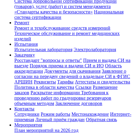
Система добровольной сертификации продукции
(товаров), услуг (работ) и систем менеджмента
«Стандарты качества и безопасности»
Национальная
система сертификации
Ремонт
Ремонт и техобслуживание средств измерений
Техническое обслуживание и ремонт медицинских
изделий
Испытания
Испытательная лаборатория
Электролаборатория
Заказчику
Росстандарт "вопросы и ответы"
Прием и выдача СИ на
выезде
Порядок приема и выдачи СИ и ИО
Область
аккредитации
Документы для скачивания
Заявление о
согласии на передачу сведений о владельце СИ в ФГИС
АРШИН
Реквизиты
Тарифы
Аттестаты и свидетельства
Политика в области качества
Ссылки
Размещение
заказов
Раскрытие информации
Требования к
проведению работ по градуировке резервуаров
объемным методом
Заключение договоров
Контакты
Сотрудники
Режим работы
Местонахождение
Интернет-
приемная
Личный приём граждан
Обратная связь
Мероприятия
План мероприятий на 2026 год