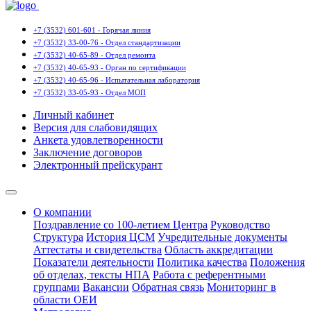
+7 (3532) 601-601 - Горячая линия
+7 (3532) 33-00-76 - Отдел стандартизации
+7 (3532) 40-65-89 - Отдел ремонта
+7 (3532) 40-65-93 - Орган по сертификации
+7 (3532) 40-65-96 - Испытательная лаборатория
+7 (3532) 33-05-93 - Отдел МОП
Личный кабинет
Версия для слабовидящих
Анкета удовлетворенности
Заключение договоров
Электронный прейскурант
О компании
Поздравление со 100-летием Центра
Руководство
Структура
История ЦСМ
Учредительные документы
Аттестаты и свидетельства
Область аккредитации
Показатели деятельности
Политика качества
Положения
об отделах, тексты НПА
Работа с референтными
группами
Вакансии
Обратная связь
Мониторинг в
области ОЕИ