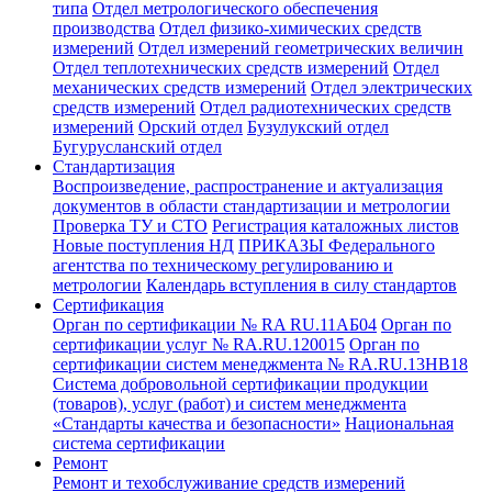
типа
Отдел метрологического обеспечения
производства
Отдел физико-химических средств
измерений
Отдел измерений геометрических величин
Отдел теплотехнических средств измерений
Отдел
механических средств измерений
Отдел электрических
средств измерений
Отдел радиотехнических средств
измерений
Орский отдел
Бузулукский отдел
Бугурусланский отдел
Стандартизация
Воспроизведение, распространение и актуализация
документов в области стандартизации и метрологии
Проверка ТУ и СТО
Регистрация каталожных листов
Новые поступления НД
ПРИКАЗЫ Федерального
агентства по техническому регулированию и
метрологии
Календарь вступления в силу стандартов
Сертификация
Орган по сертификации № RA RU.11АБ04
Орган по
сертификации услуг № RA.RU.120015
Орган по
сертификации систем менеджмента № RA.RU.13HB18
Система добровольной сертификации продукции
(товаров), услуг (работ) и систем менеджмента
«Стандарты качества и безопасности»
Национальная
система сертификации
Ремонт
Ремонт и техобслуживание средств измерений