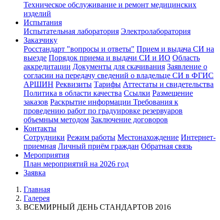
Техническое обслуживание и ремонт медицинских
изделий
Испытания
Испытательная лаборатория
Электролаборатория
Заказчику
Росстандарт "вопросы и ответы"
Прием и выдача СИ на
выезде
Порядок приема и выдачи СИ и ИО
Область
аккредитации
Документы для скачивания
Заявление о
согласии на передачу сведений о владельце СИ в ФГИС
АРШИН
Реквизиты
Тарифы
Аттестаты и свидетельства
Политика в области качества
Ссылки
Размещение
заказов
Раскрытие информации
Требования к
проведению работ по градуировке резервуаров
объемным методом
Заключение договоров
Контакты
Сотрудники
Режим работы
Местонахождение
Интернет-
приемная
Личный приём граждан
Обратная связь
Мероприятия
План мероприятий на 2026 год
Заявка
Главная
Галерея
ВСЕМИРНЫЙ ДЕНЬ СТАНДАРТОВ 2016