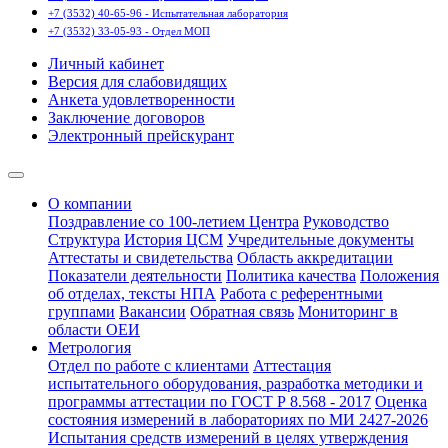
+7 (3532) 40-65-96 - Испытательная лаборатория
+7 (3532) 33-05-93 - Отдел МОП
Личный кабинет
Версия для слабовидящих
Анкета удовлетворенности
Заключение договоров
Электронный прейскурант
О компании
Поздравление со 100-летием Центра
Руководство
Структура
История ЦСМ
Учредительные документы
Аттестаты и свидетельства
Область аккредитации
Показатели деятельности
Политика качества
Положения
об отделах, тексты НПА
Работа с референтными
группами
Вакансии
Обратная связь
Мониторинг в
области ОЕИ
Метрология
Отдел по работе с клиентами
Аттестация
испытательного оборудования, разработка методики и
программы аттестации по ГОСТ Р 8.568 - 2017
Оценка
состояния измерений в лабораториях по МИ 2427-2026
Испытания средств измерений в целях утверждения