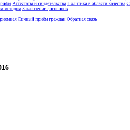
арифы
Аттестаты и свидетельства
Политика в области качества
С
ым методом
Заключение договоров
приемная
Личный приём граждан
Обратная связь
16