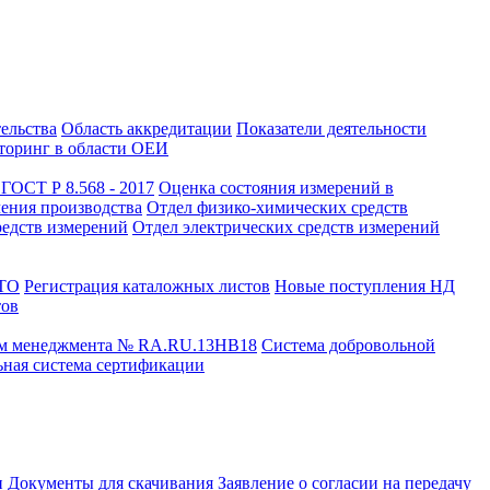
тельства
Область аккредитации
Показатели деятельности
оринг в области ОЕИ
ГОСТ Р 8.568 - 2017
Оценка состояния измерений в
чения производства
Отдел физико-химических средств
редств измерений
Отдел электрических средств измерений
СТО
Регистрация каталожных листов
Новые поступления НД
тов
ем менеджмента № RA.RU.13HB18
Система добровольной
ная система сертификации
и
Документы для скачивания
Заявление о согласии на передачу