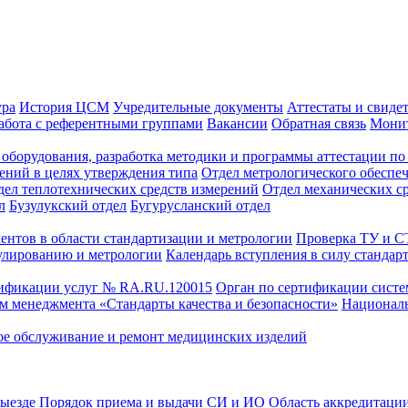
ура
История ЦСМ
Учредительные документы
Аттестаты и свиде
абота с референтными группами
Вакансии
Обратная связь
Монит
оборудования, разработка методики и программы аттестации по 
ений в целях утверждения типа
Отдел метрологического обеспе
дел теплотехнических средств измерений
Отдел механических с
л
Бузулукский отдел
Бугурусланский отдел
ентов в области стандартизации и метрологии
Проверка ТУ и 
улированию и метрологии
Календарь вступления в силу стандар
тификации услуг № RA.RU.120015
Орган по сертификации сист
тем менеджмента «Стандарты качества и безопасности»
Националь
ое обслуживание и ремонт медицинских изделий
выезде
Порядок приема и выдачи СИ и ИО
Область аккредитаци