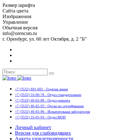
Размер шрифта
Сайта цвета
Изображения
Управление
Обычная версия
info@orencsm.ru
г. Оренбург, ул. 60 лет Октября, д. 2 "Б"
+7 (3532) 601-601 - Горячая линия
+7 (3532) 33-00-76 - Отдел стандартизации
+7 (3532) 40-65-89 - Отдел ремонта
+7 (3532) 40-65-93 - Орган по сертификации
+7 (3532) 40-65-96 - Испытательная лаборатория
+7 (3532) 33-05-93 - Отдел МОП
Личный кабинет
Версия для слабовидящих
Анкета удовлетворенности