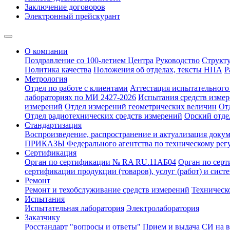
Заключение договоров
Электронный прейскурант
О компании
Поздравление со 100-летием Центра
Руководство
Структ
Политика качества
Положения об отделах, тексты НПА
Р
Метрология
Отдел по работе с клиентами
Аттестация испытательного 
лабораториях по МИ 2427-2026
Испытания средств измер
измерений
Отдел измерений геометрических величин
От
Отдел радиотехнических средств измерений
Орский отде
Стандартизация
Воспроизведение, распространение и актуализация докум
ПРИКАЗЫ Федерального агентства по техническому рег
Сертификация
Орган по сертификации № RA RU.11АБ04
Орган по сер
сертификации продукции (товаров), услуг (работ) и сис
Ремонт
Ремонт и техобслуживание средств измерений
Техническ
Испытания
Испытательная лаборатория
Электролаборатория
Заказчику
Росстандарт "вопросы и ответы"
Прием и выдача СИ на 