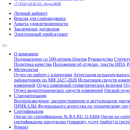
+7 (3532) 33-05-93 - Отдел МОП
Личный кабинет
Версия для слабовидящих
Анкета удовлетворенности
Заключение договоров
Электронный прейскурант
О компании
Поздравление со 100-летием Центра
Руководство
Структ
Политика качества
Положения об отделах, тексты НПА
Р
Метрология
Отдел по работе с клиентами
Аттестация испытательного 
лабораториях по МИ 2427-2026
Испытания средств измер
измерений
Отдел измерений геометрических величин
От
Отдел радиотехнических средств измерений
Орский отде
Стандартизация
Воспроизведение, распространение и актуализация докум
ПРИКАЗЫ Федерального агентства по техническому рег
Сертификация
Орган по сертификации № RA RU.11АБ04
Орган по сер
сертификации продукции (товаров), услуг (работ) и сис
Ремонт