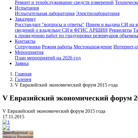
Ремонт и техобслуживание средств измерений
Техническ
Испытания
Испытательная лаборатория
Электролаборатория
Заказчику
Росстандарт "вопросы и ответы"
Прием и выдача СИ на 
сведений о владельце СИ в ФГИС АРШИН
Реквизиты
Т
к проведению работ по градуировке резервуаров объемн
Контакты
Сотрудники
Режим работы
Местонахождение
Интернет-
Мероприятия
План мероприятий на 2026 год
Заявка
Главная
Галерея
V Евразийский экономический форум 2015 года
V Евразийский экономический форум 20
V Евразийский экономический форум 2015 года
17.11.2015