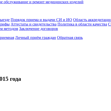
ое обслуживание и ремонт медицинских изделий
выезде
Порядок приема и выдачи СИ и ИО
Область аккредитаци
арифы
Аттестаты и свидетельства
Политика в области качества
С
ым методом
Заключение договоров
приемная
Личный приём граждан
Обратная связь
15 года