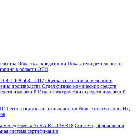
тельства
Область аккредитации
Показатели деятельности
оринг в области ОЕИ
ГОСТ Р 8.568 - 2017
Оценка состояния измерений в
чения производства
Отдел физико-химических средств
редств измерений
Отдел электрических средств измерений
СТО
Регистрация каталожных листов
Новые поступления НД
тов
ем менеджмента № RA.RU.13HB18
Система добровольной
ная система сертификации