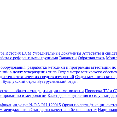
ура
История ЦСМ
Учредительные документы
Аттестаты и свиде
абота с референтными группами
Вакансии
Обратная связь
Монит
оборудования, разработка методики и программы аттестации по 
ений в целях утверждения типа
Отдел метрологического обеспе
дел теплотехнических средств измерений
Отдел механических с
л
Бузулукский отдел
Бугурусланский отдел
ентов в области стандартизации и метрологии
Проверка ТУ и 
улированию и метрологии
Календарь вступления в силу стандар
тификации услуг № RA.RU.120015
Орган по сертификации сист
тем менеджмента «Стандарты качества и безопасности»
Националь