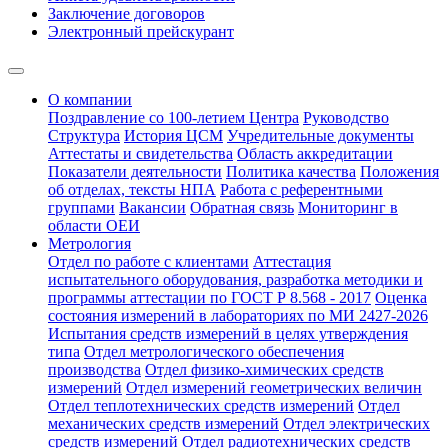
Заключение договоров
Электронный прейскурант
О компании
Поздравление со 100-летием Центра
Руководство
Структура
История ЦСМ
Учредительные документы
Аттестаты и свидетельства
Область аккредитации
Показатели деятельности
Политика качества
Положения
об отделах, тексты НПА
Работа с референтными
группами
Вакансии
Обратная связь
Мониторинг в
области ОЕИ
Метрология
Отдел по работе с клиентами
Аттестация
испытательного оборудования, разработка методики и
программы аттестации по ГОСТ Р 8.568 - 2017
Оценка
состояния измерений в лабораториях по МИ 2427-2026
Испытания средств измерений в целях утверждения
типа
Отдел метрологического обеспечения
производства
Отдел физико-химических средств
измерений
Отдел измерений геометрических величин
Отдел теплотехнических средств измерений
Отдел
механических средств измерений
Отдел электрических
средств измерений
Отдел радиотехнических средств