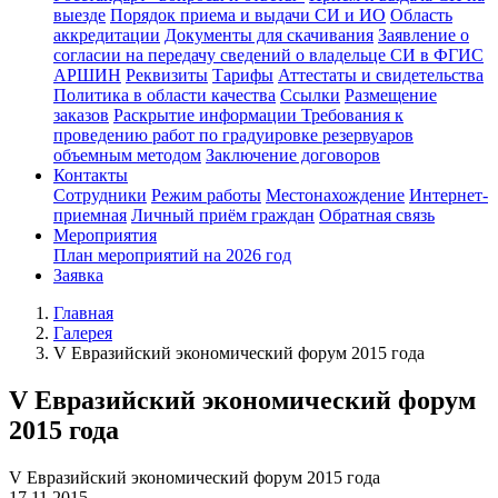
выезде
Порядок приема и выдачи СИ и ИО
Область
аккредитации
Документы для скачивания
Заявление о
согласии на передачу сведений о владельце СИ в ФГИС
АРШИН
Реквизиты
Тарифы
Аттестаты и свидетельства
Политика в области качества
Ссылки
Размещение
заказов
Раскрытие информации
Требования к
проведению работ по градуировке резервуаров
объемным методом
Заключение договоров
Контакты
Сотрудники
Режим работы
Местонахождение
Интернет-
приемная
Личный приём граждан
Обратная связь
Мероприятия
План мероприятий на 2026 год
Заявка
Главная
Галерея
V Евразийский экономический форум 2015 года
V Евразийский экономический форум
2015 года
V Евразийский экономический форум 2015 года
17.11.2015