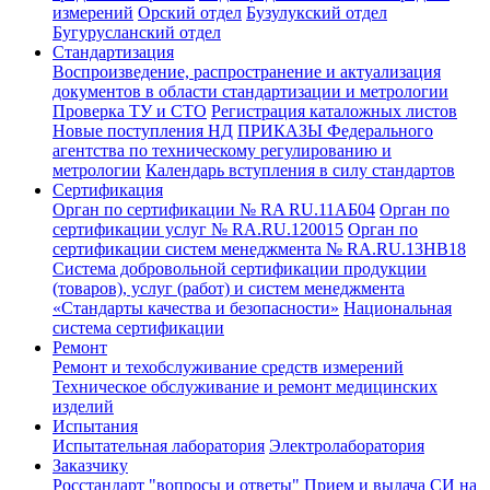
измерений
Орский отдел
Бузулукский отдел
Бугурусланский отдел
Стандартизация
Воспроизведение, распространение и актуализация
документов в области стандартизации и метрологии
Проверка ТУ и СТО
Регистрация каталожных листов
Новые поступления НД
ПРИКАЗЫ Федерального
агентства по техническому регулированию и
метрологии
Календарь вступления в силу стандартов
Сертификация
Орган по сертификации № RA RU.11АБ04
Орган по
сертификации услуг № RA.RU.120015
Орган по
сертификации систем менеджмента № RA.RU.13HB18
Система добровольной сертификации продукции
(товаров), услуг (работ) и систем менеджмента
«Стандарты качества и безопасности»
Национальная
система сертификации
Ремонт
Ремонт и техобслуживание средств измерений
Техническое обслуживание и ремонт медицинских
изделий
Испытания
Испытательная лаборатория
Электролаборатория
Заказчику
Росстандарт "вопросы и ответы"
Прием и выдача СИ на