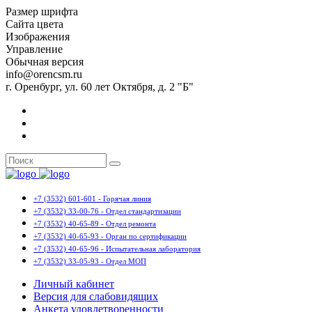
Размер шрифта
Сайта цвета
Изображения
Управление
Обычная версия
info@orencsm.ru
г. Оренбург, ул. 60 лет Октября, д. 2 "Б"
+7 (3532) 601-601 - Горячая линия
+7 (3532) 33-00-76 - Отдел стандартизации
+7 (3532) 40-65-89 - Отдел ремонта
+7 (3532) 40-65-93 - Орган по сертификации
+7 (3532) 40-65-96 - Испытательная лаборатория
+7 (3532) 33-05-93 - Отдел МОП
Личный кабинет
Версия для слабовидящих
Анкета удовлетворенности