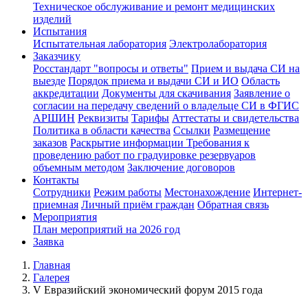
Техническое обслуживание и ремонт медицинских
изделий
Испытания
Испытательная лаборатория
Электролаборатория
Заказчику
Росстандарт "вопросы и ответы"
Прием и выдача СИ на
выезде
Порядок приема и выдачи СИ и ИО
Область
аккредитации
Документы для скачивания
Заявление о
согласии на передачу сведений о владельце СИ в ФГИС
АРШИН
Реквизиты
Тарифы
Аттестаты и свидетельства
Политика в области качества
Ссылки
Размещение
заказов
Раскрытие информации
Требования к
проведению работ по градуировке резервуаров
объемным методом
Заключение договоров
Контакты
Сотрудники
Режим работы
Местонахождение
Интернет-
приемная
Личный приём граждан
Обратная связь
Мероприятия
План мероприятий на 2026 год
Заявка
Главная
Галерея
V Евразийский экономический форум 2015 года