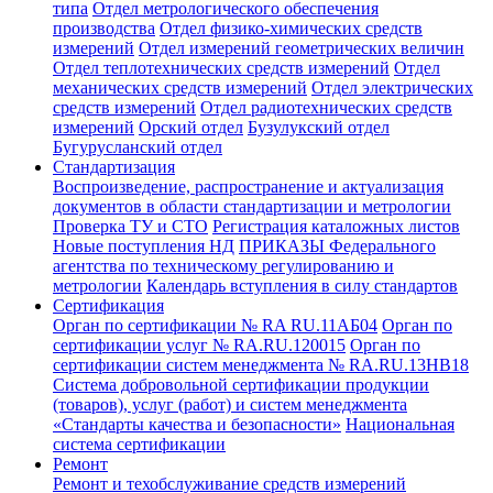
типа
Отдел метрологического обеспечения
производства
Отдел физико-химических средств
измерений
Отдел измерений геометрических величин
Отдел теплотехнических средств измерений
Отдел
механических средств измерений
Отдел электрических
средств измерений
Отдел радиотехнических средств
измерений
Орский отдел
Бузулукский отдел
Бугурусланский отдел
Стандартизация
Воспроизведение, распространение и актуализация
документов в области стандартизации и метрологии
Проверка ТУ и СТО
Регистрация каталожных листов
Новые поступления НД
ПРИКАЗЫ Федерального
агентства по техническому регулированию и
метрологии
Календарь вступления в силу стандартов
Сертификация
Орган по сертификации № RA RU.11АБ04
Орган по
сертификации услуг № RA.RU.120015
Орган по
сертификации систем менеджмента № RA.RU.13HB18
Система добровольной сертификации продукции
(товаров), услуг (работ) и систем менеджмента
«Стандарты качества и безопасности»
Национальная
система сертификации
Ремонт
Ремонт и техобслуживание средств измерений