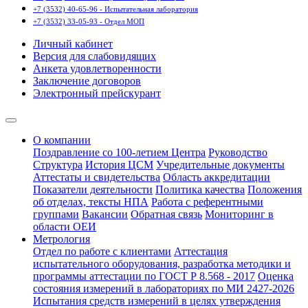
+7 (3532) 40-65-96 - Испытательная лаборатория
+7 (3532) 33-05-93 - Отдел МОП
Личный кабинет
Версия для слабовидящих
Анкета удовлетворенности
Заключение договоров
Электронный прейскурант
О компании
Поздравление со 100-летием Центра
Руководство
Структура
История ЦСМ
Учредительные документы
Аттестаты и свидетельства
Область аккредитации
Показатели деятельности
Политика качества
Положения
об отделах, тексты НПА
Работа с референтными
группами
Вакансии
Обратная связь
Мониторинг в
области ОЕИ
Метрология
Отдел по работе с клиентами
Аттестация
испытательного оборудования, разработка методики и
программы аттестации по ГОСТ Р 8.568 - 2017
Оценка
состояния измерений в лабораториях по МИ 2427-2026
Испытания средств измерений в целях утверждения