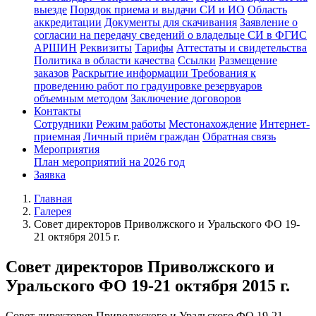
выезде
Порядок приема и выдачи СИ и ИО
Область
аккредитации
Документы для скачивания
Заявление о
согласии на передачу сведений о владельце СИ в ФГИС
АРШИН
Реквизиты
Тарифы
Аттестаты и свидетельства
Политика в области качества
Ссылки
Размещение
заказов
Раскрытие информации
Требования к
проведению работ по градуировке резервуаров
объемным методом
Заключение договоров
Контакты
Сотрудники
Режим работы
Местонахождение
Интернет-
приемная
Личный приём граждан
Обратная связь
Мероприятия
План мероприятий на 2026 год
Заявка
Главная
Галерея
Совет директоров Приволжского и Уральского ФО 19-
21 октября 2015 г.
Совет директоров Приволжского и
Уральского ФО 19-21 октября 2015 г.
Совет директоров Приволжского и Уральского ФО 19-21