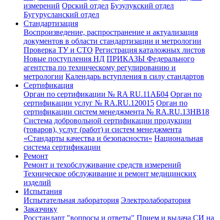
измерений
Орский отдел
Бузулукский отдел
Бугурусланский отдел
Стандартизация
Воспроизведение, распространение и актуализация
документов в области стандартизации и метрологии
Проверка ТУ и СТО
Регистрация каталожных листов
Новые поступления НД
ПРИКАЗЫ Федерального
агентства по техническому регулированию и
метрологии
Календарь вступления в силу стандартов
Сертификация
Орган по сертификации № RA RU.11АБ04
Орган по
сертификации услуг № RA.RU.120015
Орган по
сертификации систем менеджмента № RA.RU.13HB18
Система добровольной сертификации продукции
(товаров), услуг (работ) и систем менеджмента
«Стандарты качества и безопасности»
Национальная
система сертификации
Ремонт
Ремонт и техобслуживание средств измерений
Техническое обслуживание и ремонт медицинских
изделий
Испытания
Испытательная лаборатория
Электролаборатория
Заказчику
Росстандарт "вопросы и ответы"
Прием и выдача СИ на