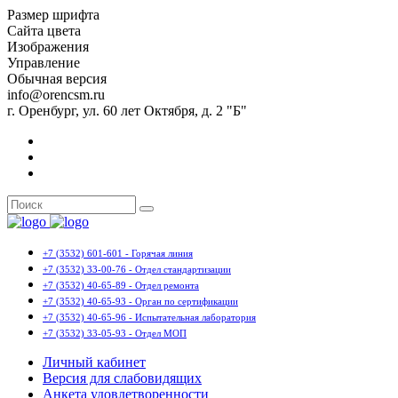
Размер шрифта
Сайта цвета
Изображения
Управление
Обычная версия
info@orencsm.ru
г. Оренбург, ул. 60 лет Октября, д. 2 "Б"
+7 (3532) 601-601 - Горячая линия
+7 (3532) 33-00-76 - Отдел стандартизации
+7 (3532) 40-65-89 - Отдел ремонта
+7 (3532) 40-65-93 - Орган по сертификации
+7 (3532) 40-65-96 - Испытательная лаборатория
+7 (3532) 33-05-93 - Отдел МОП
Личный кабинет
Версия для слабовидящих
Анкета удовлетворенности