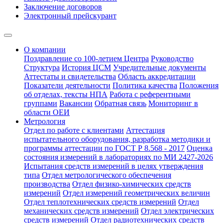
Заключение договоров
Электронный прейскурант
О компании
Поздравление со 100-летием Центра
Руководство
Структура
История ЦСМ
Учредительные документы
Аттестаты и свидетельства
Область аккредитации
Показатели деятельности
Политика качества
Положения
об отделах, тексты НПА
Работа с референтными
группами
Вакансии
Обратная связь
Мониторинг в
области ОЕИ
Метрология
Отдел по работе с клиентами
Аттестация
испытательного оборудования, разработка методики и
программы аттестации по ГОСТ Р 8.568 - 2017
Оценка
состояния измерений в лабораториях по МИ 2427-2026
Испытания средств измерений в целях утверждения
типа
Отдел метрологического обеспечения
производства
Отдел физико-химических средств
измерений
Отдел измерений геометрических величин
Отдел теплотехнических средств измерений
Отдел
механических средств измерений
Отдел электрических
средств измерений
Отдел радиотехнических средств