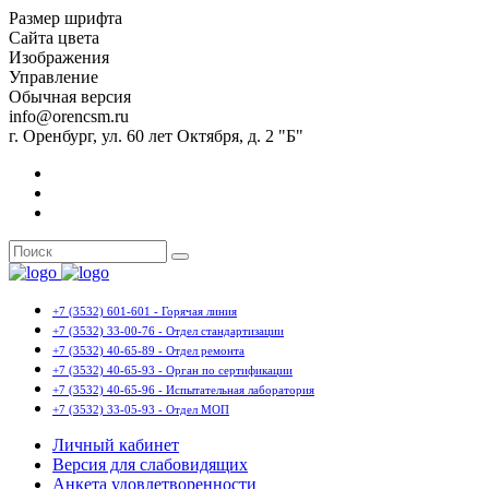
Размер шрифта
Сайта цвета
Изображения
Управление
Обычная версия
info@orencsm.ru
г. Оренбург, ул. 60 лет Октября, д. 2 "Б"
+7 (3532) 601-601 - Горячая линия
+7 (3532) 33-00-76 - Отдел стандартизации
+7 (3532) 40-65-89 - Отдел ремонта
+7 (3532) 40-65-93 - Орган по сертификации
+7 (3532) 40-65-96 - Испытательная лаборатория
+7 (3532) 33-05-93 - Отдел МОП
Личный кабинет
Версия для слабовидящих
Анкета удовлетворенности