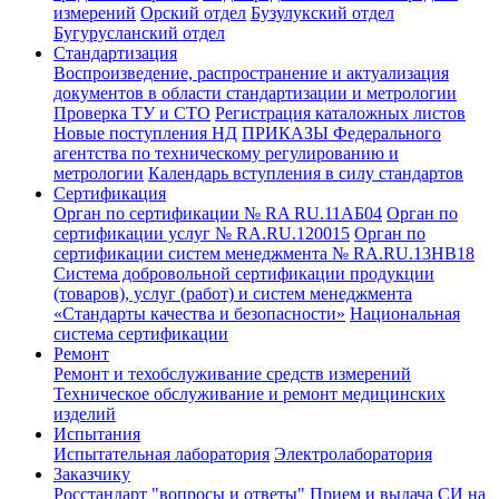
измерений
Орский отдел
Бузулукский отдел
Бугурусланский отдел
Стандартизация
Воспроизведение, распространение и актуализация
документов в области стандартизации и метрологии
Проверка ТУ и СТО
Регистрация каталожных листов
Новые поступления НД
ПРИКАЗЫ Федерального
агентства по техническому регулированию и
метрологии
Календарь вступления в силу стандартов
Сертификация
Орган по сертификации № RA RU.11АБ04
Орган по
сертификации услуг № RA.RU.120015
Орган по
сертификации систем менеджмента № RA.RU.13HB18
Система добровольной сертификации продукции
(товаров), услуг (работ) и систем менеджмента
«Стандарты качества и безопасности»
Национальная
система сертификации
Ремонт
Ремонт и техобслуживание средств измерений
Техническое обслуживание и ремонт медицинских
изделий
Испытания
Испытательная лаборатория
Электролаборатория
Заказчику
Росстандарт "вопросы и ответы"
Прием и выдача СИ на