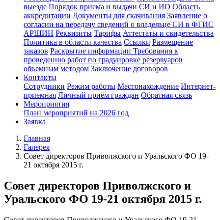
выезде
Порядок приема и выдачи СИ и ИО
Область
аккредитации
Документы для скачивания
Заявление о
согласии на передачу сведений о владельце СИ в ФГИС
АРШИН
Реквизиты
Тарифы
Аттестаты и свидетельства
Политика в области качества
Ссылки
Размещение
заказов
Раскрытие информации
Требования к
проведению работ по градуировке резервуаров
объемным методом
Заключение договоров
Контакты
Сотрудники
Режим работы
Местонахождение
Интернет-
приемная
Личный приём граждан
Обратная связь
Мероприятия
План мероприятий на 2026 год
Заявка
Главная
Галерея
Совет директоров Приволжского и Уральского ФО 19-
21 октября 2015 г.
Совет директоров Приволжского и
Уральского ФО 19-21 октября 2015 г.
Совет директоров Приволжского и Уральского ФО 19-21