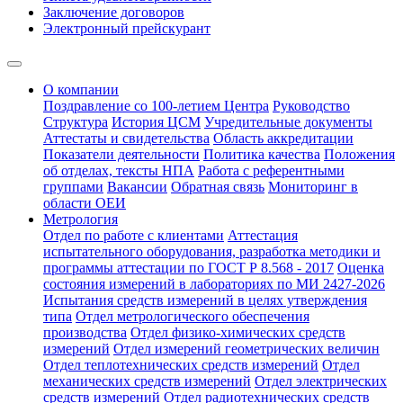
Заключение договоров
Электронный прейскурант
О компании
Поздравление со 100-летием Центра
Руководство
Структура
История ЦСМ
Учредительные документы
Аттестаты и свидетельства
Область аккредитации
Показатели деятельности
Политика качества
Положения
об отделах, тексты НПА
Работа с референтными
группами
Вакансии
Обратная связь
Мониторинг в
области ОЕИ
Метрология
Отдел по работе с клиентами
Аттестация
испытательного оборудования, разработка методики и
программы аттестации по ГОСТ Р 8.568 - 2017
Оценка
состояния измерений в лабораториях по МИ 2427-2026
Испытания средств измерений в целях утверждения
типа
Отдел метрологического обеспечения
производства
Отдел физико-химических средств
измерений
Отдел измерений геометрических величин
Отдел теплотехнических средств измерений
Отдел
механических средств измерений
Отдел электрических
средств измерений
Отдел радиотехнических средств